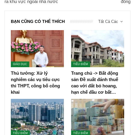
ra khu vực ngoài nhà nước
đồng
BẠN CŨNG CÓ THỂ THÍCH
Tất Cả Các
GIÁO DỤC
TIÊU ĐIỂM
Thủ tướng: Xử lý
Trang chủ -> Bất động
nghiêm các vụ tiêu cực
sản Đề xuất đánh thuế
thi THPT, công bố công
cao với đất bỏ hoang,
khai
hạn chế đầu cơ bất…
TIÊU ĐIỂM
TIÊU ĐIỂM