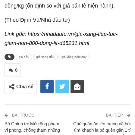
đồng/kg (ổn định so với giá bán lẻ hiện hành).
(Theo Định Vũ/Nhà đâu tư)
Link gốc: https://nhadautu.vn/gia-xang-tiep-tuc-
giam-hon-800-dong-lit-d65231.html
giá dầu
giá xăng dầu
giá xăng hôm nay
0
Chia sẻ
BÀI TRƯỚC
BÀI TIẾP
Bộ Chính trị: Mở rộng phạm
Chủ quán ăn lên mạng xã hội
vi phòng, chống tham nhũng
tìm khách lạ bỏ quên gần 1 tỉ