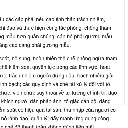
u các cấp phải nêu cao tinh thần trách nhiệm,
o, chỉ đạo và thực hiện công tác phòng, chống tham
ương mẫu hơn quần chúng, cán bộ phải gương mẫu
càng cao càng phải gương mẫu.
 soát, bổ sung, hoàn thiện thể chế phòng ngừa tham
 chế kiểm soát quyền lực trong các lĩnh vực, hoạt
cực; trách nhiệm người đứng đầu, trách nhiệm giải
nh bạch; các quy định và chế tài xử lý đối với tổ
hức, viên chức suy thoái về tư tưởng chính trị, đạo
n khích người dân phản ánh, tố giác cán bộ, đảng
ểm soát có hiệu quả tài sản, thu nhập của người có
n bộ lãnh đạo, quản lý; đẩy mạnh ứng dụng công
iện chế độ thanh toán không dùng tiền mặt.