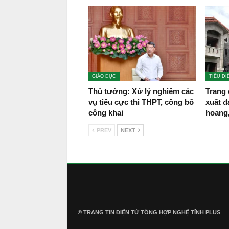
GIÁO DỤC
TIÊU ĐI
Thủ tướng: Xử lý nghiêm các
Trang 
vụ tiêu cực thi THPT, công bố
xuất đ
công khai
hoang
PREV
NEXT
® TRANG TIN ĐIỆN TỬ ТỔNG HỢP NGHỆ TĨNH PLUS