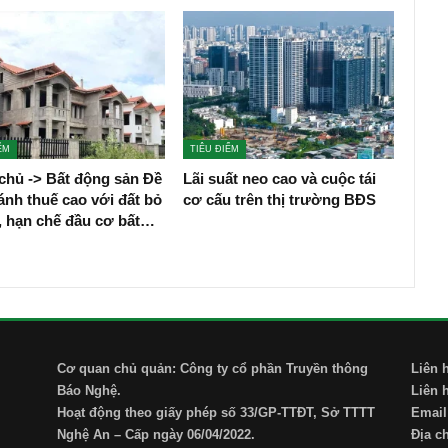
ỂM
TIÊU ĐIỂM
chủ -> Bất động sản Đề
Lãi suất neo cao và cuộc tái
ánh thuế cao với đất bỏ
cơ cấu trên thị trường BĐS
, hạn chế đầu cơ bất…
Cơ quan chủ quản: Công ty cổ phần Truyền thông
Liên 
Báo Nghệ.
Liên 
Hoạt động theo giấy phép số 33/GP-TTĐT, Sở TTTT
Email
Nghệ An – Cấp ngày 06/04/2022.
Địa c