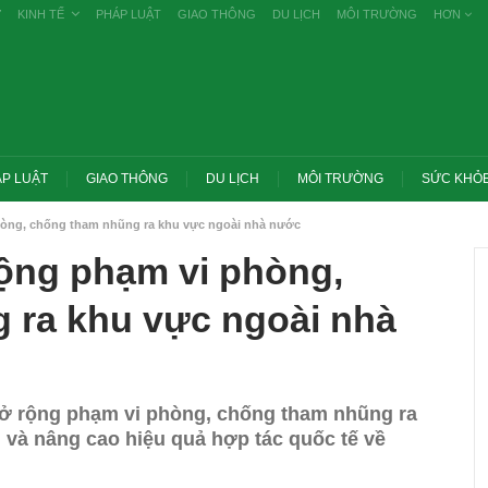
Ự
KINH TẾ
PHÁP LUẬT
GIAO THÔNG
DU LỊCH
MÔI TRƯỜNG
HƠN
P LUẬT
GIAO THÔNG
DU LỊCH
MÔI TRƯỜNG
SỨC KHỎ
phòng, chống tham nhũng ra khu vực ngoài nhà nước
rộng phạm vi phòng,
 ra khu vực ngoài nhà
mở rộng phạm vi phòng, chống tham nhũng ra
và nâng cao hiệu quả hợp tác quốc tế về
Trang chủ -> Bất động sản Đề xuất đánh
 các vụ tiêu cực
thuế cao với đất bỏ hoang, hạn chế đầu
khai
cơ…