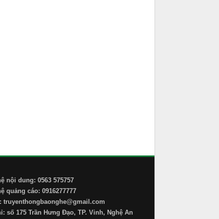
hệ nội dung: 0563 575757
hệ quảng cáo: 0916277777
: truyenthongbaonghe@gmail.com
hỉ: số 175 Trần Hưng Đạo, TP. Vinh, Nghệ An