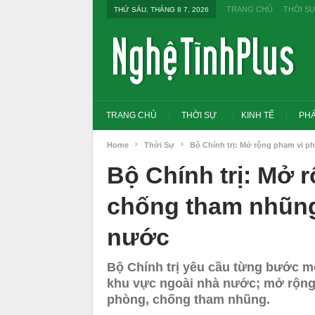
TRANG CHỦ
THỜI S
THỨ SÁU, THÁNG 8 7, 2026
TRANG CHỦ
THỜI SỰ
KINH TẾ
PHÁ
Home
Thời Sự
Bộ Chính trị: Mở rộng phạm vi 
Bộ Chính trị: Mở 
chống tham nhũng
nước
Bộ Chính trị yêu cầu từng bước 
khu vực ngoài nhà nước; mở rộng 
phòng, chống tham nhũng.
Tổng Bí thư, Chủ tịch nước yêu cầu thay
Thủ tướng: Xử lý nghiêm
đổi tư duy bằng cấp sang nghề nghiệp
thi THPT, công bố công 