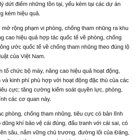
ý dứt điểm những tồn tại, yếu kém tại các dự án
ng kém hiệu quả.
c mở rộng phạm vi phòng, chống tham nhũng ra khu
g cao hiệu quả hợp tác quốc tế về phòng, chống
Công ước quốc tế về chống tham nhũng theo đúng lộ
 luật của Việt Nam.
oàn tổ chức bộ máy, nâng cao hiệu quả hoạt động,
 và kinh phí phù hợp với hoạt động đặc thù của các
iêu cực; tăng cường kiểm soát quyền lực, phòng,
ính các cơ quan này.
c phòng, chống tham nhũng, tiêu cực có bản lĩnh
 dũng khí bảo vệ cái đúng, đấu tranh với cái sai, có
yên sâu, nắm vững chủ trương, đường lối của Đảng,