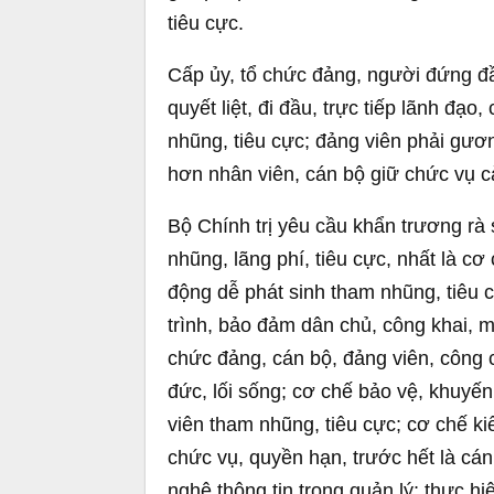
tiêu cực.
Cấp ủy, tổ chức đảng, người đứng đầ
quyết liệt, đi đầu, trực tiếp lãnh đạ
nhũng, tiêu cực; đảng viên phải g
hơn nhân viên, cán bộ giữ chức vụ 
Bộ Chính trị yêu cầu khẩn trương rà
nhũng, lãng phí, tiêu cực, nhất là cơ
động dễ phát sinh tham nhũng, tiêu 
trình, bảo đảm dân chủ, công khai, mi
chức đảng, cán bộ, đảng viên, công c
đức, lối sống; cơ chế bảo vệ, khuyế
viên tham nhũng, tiêu cực; cơ chế ki
chức vụ, quyền hạn, trước hết là cá
nghệ thông tin trong quản lý; thực h