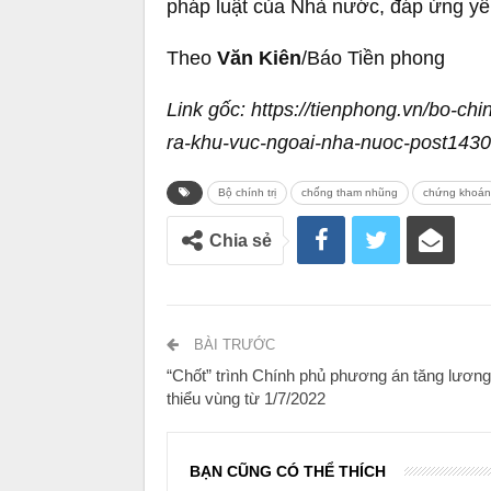
pháp luật của Nhà nước, đáp ứng yêu
Theo
Văn Kiên
/Báo Tiền phong
Link gốc: https://tienphong.vn/bo-c
ra-khu-vuc-ngoai-nha-nuoc-post1430
Bộ chính trị
chống tham nhũng
chứng khoán
Chia sẻ
BÀI TRƯỚC
“Chốt” trình Chính phủ phương án tăng lương 
thiểu vùng từ 1/7/2022
BẠN CŨNG CÓ THỂ THÍCH