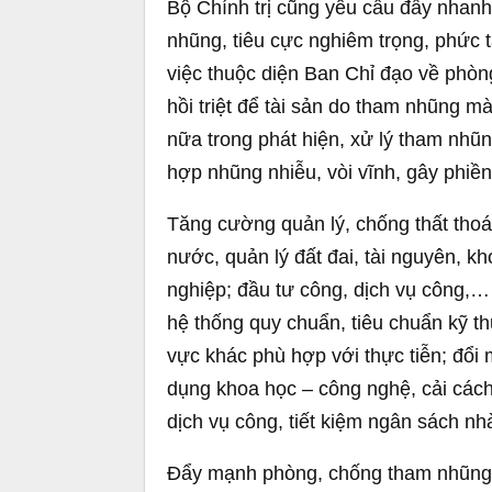
Bộ Chính trị cũng yêu cầu đẩy nhanh 
nhũng, tiêu cực nghiêm trọng, phức t
việc thuộc diện Ban Chỉ đạo về phòng
hồi triệt để tài sản do tham nhũng m
nữa trong phát hiện, xử lý tham nhũ
hợp nhũng nhiễu, vòi vĩnh, gây phiề
Tăng cường quản lý, chống thất thoá
nước, quản lý đất đai, tài nguyên, k
nghiệp; đầu tư công, dịch vụ công,…
hệ thống quy chuẩn, tiêu chuẩn kỹ th
vực khác phù hợp với thực tiễn; đổi
dụng khoa học – công nghệ, cải cách
dịch vụ công, tiết kiệm ngân sách n
Đẩy mạnh phòng, chống tham nhũng, t