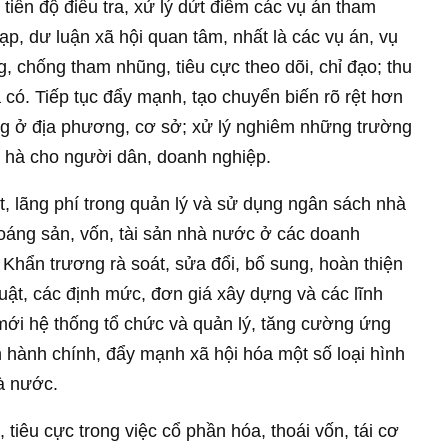
tiến độ điều tra, xử lý dứt điểm các vụ án tham
ạp, dư luận xã hội quan tâm, nhất là các vụ án, vụ
, chống tham nhũng, tiêu cực theo dõi, chỉ đạo; thu
à có. Tiếp tục đẩy mạnh, tạo chuyển biến rõ rệt hơn
ng ở địa phương, cơ sở; xử lý nghiêm những trường
n hà cho người dân, doanh nghiệp.
t, lãng phí trong quản lý và sử dụng ngân sách nhà
hoáng sản, vốn, tài sản nhà nước ở các doanh
 Khẩn trương rà soát, sửa đổi, bổ sung, hoàn thiện
uật, các định mức, đơn giá xây dựng và các lĩnh
 mới hệ thống tổ chức và quản lý, tăng cường ứng
 hành chính, đẩy mạnh xã hội hóa một số loại hình
hà nước.
iêu cực trong việc cổ phần hóa, thoái vốn, tái cơ