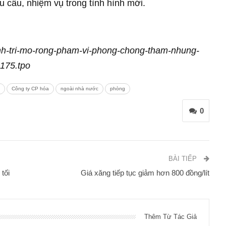
 cầu, nhiệm vụ trong tình hình mới.
hinh-tri-mo-rong-pham-vi-phong-chong-tham-nhung-
175.tpo
Công ty CP hóa
ngoài nhà nước
phòng
0
BÀI TIẾP
tối
Giá xăng tiếp tục giảm hơn 800 đồng/lít
Thêm Từ Tác Giả