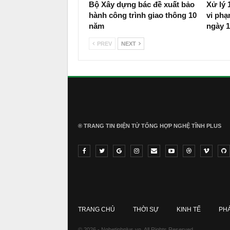
Bộ Xây dựng bác đề xuất bảo
Xử lý 
hành công trình giao thông 10
vi phạ
năm
ngày 1
PREV
NEXT
® TRANG TIN ĐIỆN TỬ ТỔNG HỢP NGHỆ TĨNH PLUS
TRANG CHỦ
THỜI SỰ
KINH TẾ
PH
© 2026 - Nghetinhplus.vn. All Rights Reserved.