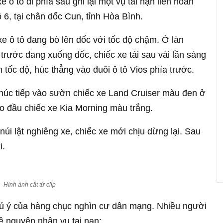
 ô tô đi phía sau ghi lại một vụ tai nạn liên hoàn
 6, tại chân dốc Cun, tỉnh Hòa Bình.
 xe ô tô đang bò lên dốc với tốc độ chậm. Ở làn
 trước đang xuống dốc, chiếc xe tải sau vài lần sáng
tốc độ, húc thẳng vào đuôi ô tô Vios phía trước.
i, húc tiếp vào sườn chiếc xe Land Cruiser màu đen ở
ào đầu chiếc xe Kia Morning màu trắng.
 núi lật nghiêng xe, chiếc xe mới chịu dừng lại. Sau
i.
Hình ảnh cắt từ clip
hú ý của hàng chục nghìn cư dân mạng. Nhiều người
ề nguyên nhân vụ tai nạn: