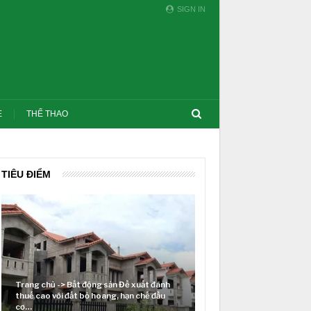
SIGN IN
E
THỂ THAO
TIÊU ĐIỂM
ất động sản Đề xuất đánh
ất bỏ hoang, hạn chế đầu
Lãi suất neo cao và cuộc tái cơ cấu trên
thị trường BĐS