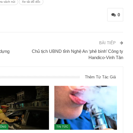
dựa vách núi
Xe tải đổ dốc
0
BÀI TIẾP
 dựng
Chủ tịch UBND tỉnh Nghệ An ‘phê bình’ Công ty
Handico-Vinh Tân
Thêm Từ Tác Giả
HÔNG
TIN TỨC