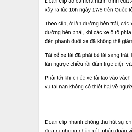
Đoạn clip do camera hành trình của xe
xảy ra lúc 10h ngày 17/5 trên Quốc lộ
Theo clip, ở làn đường bên trái, các
đường bên phải, khi các xe ô tô phía
đèn phanh đuôi xe đã không thể giảm 
Tài xế xe tải đã phải bẻ lái sang trá
làn ngược chiều rồi đâm trực diện v
Phải tới khi chiếc xe tải lao vào vách
vụ tai nạn không có thiệt hại về ngườ
Đoạn clip nhanh chóng thu hút sự c
đưa ra những nhận xét, phán đoán v