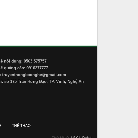
hệ nội dung: 0563 575757
hệ quảng cáo: 0916277777
: truyenthongbaonghe@gmail.com
hỉ: số 175 Trần Hưng Đạo, TP. Vinh, Nghệ An
E
THỂ THAO
Thiết kế bởi:
Võ Gia Digital