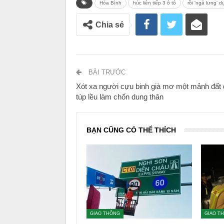
Hòa Bình
húc liên tiếp 3 ô tô
rồi 'ngả lưng' 
Chia sẻ
BÀI TRƯỚC
Xót xa người cựu binh già mơ một mảnh đất
túp lều làm chốn dung thân
BẠN CŨNG CÓ THỂ THÍCH
GIAO THÔNG
GIAO T