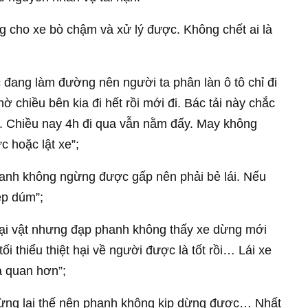
g cho xe bò chậm và xử lý được. Không chết ai là
 đang làm đường nên người ta phân làn ô tô chỉ đi
 chiều bên kia đi hết rồi mới đi. Bác tải này chắc
 Chiều nay 4h đi qua vẫn nằm đấy. May không
c hoặc lật xe”;
hanh không ngừng được gấp nên phải bẻ lái. Nếu
ẹp dúm”;
ại vật nhưng đạp phanh không thấy xe dừng mới
i thiểu thiệt hại về người được là tốt rồi… Lái xe
ả quan hơn”;
 dừng lại thế nên phanh không kịp dừng được… Nhất