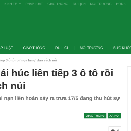
KINH TẾ
PHÁP LUẬT
GIAO THÔNG
DU LỊCH
MÔI TRƯỜNG
HƠN
P LUẬT
GIAO THÔNG
DU LỊCH
MÔI TRƯỜNG
SỨC KHỎ
tiếp 3 ô tô rồi ‘ngả lưng’ dựa vách núi
ái húc liên tiếp 3 ô tô rồi
ch núi
ai nạn liên hoàn xảy ra trưa 17/5 đang thu hút sự
GIAO THÔNG
XÃ HỘI
Trang chủ -> B
Thủ tướng: Xử lý nghiêm các vụ tiêu cực
thuế cao với đ
thi THPT, công bố công khai
cơ…