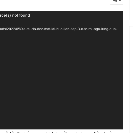
0
rce(s) not found
loads/2022/05/Xe-tai-do-doc-mat-lai-huc-lien-tiep-3-o-to-roi-nga-lung-dua-