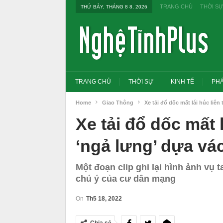
TRANG CHỦ
THỜI SỰ
THỨ BẢY, THÁNG 8 8, 2026
TRANG CHỦ
THỜI SỰ
KINH TẾ
PHÁ
Home
Giao Thông
Xe tải đổ dốc mất lái húc liên 
Xe tải đổ dốc mất l
‘ngả lưng’ dựa vá
Một đoạn clip ghi lại hình ảnh vụ t
chú ý của cư dân mạng
On
Th5 18, 2022
Tổng Bí thư, Chủ tịch nước yêu cầu thay
đổi tư duy bằng cấp sang nghề nghiệp