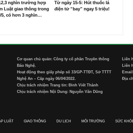
12,3 nghìn trường hợp
Từ ngày 15-5: Hút thuốc lá
m Luật giao thông trong
điện tử “bay” ngay 5 triệu!
/5, có hơn 3 nghìn…
Cơ quan chủ quản: Công ty cổ phần Truyền thông
Liên 
Báo Nghệ.
Liên 
Hoạt động theo giấy phép số 33/GP-TTĐT, Sở TTTT
Email
Nghệ An – Cấp ngày 06/04/2022.
Địa c
Chịu trách nhiệm Trang tin: Đinh Viết Thành
Chịu trách nhiệm Nội Dung: Nguyễn Văn Dũng
ÁP LUẬT
GIAO THÔNG
DU LỊCH
MÔI TRƯỜNG
SỨC KHỎ