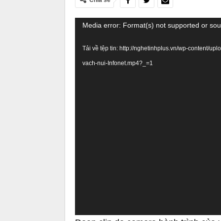
Chia sẻ
Trình
Media error: Format(s) not supported or sou
chơi
Tải về tệp tin: http://nghetinhplus.vn/wp-content/up
Video
vach-nui-Infonet.mp4?_=1