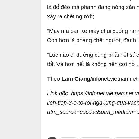
là đổ đèo má phanh đang nóng sẵn n
xảy ra chết người”;
“May mà bạn xe máy chui xuống rãnh 
Còn hơn là phang chết người, đánh lái
“
Lúc nào đi đường cũng phải hết sức 
tốt. Và hơn hết là không nên cơi nới,
Theo
Lam Giang
/infonet.vietnamnet
Link gốc: https://infonet.vietnamnet.
lien-tiep-3-o-to-roi-nga-lung-dua-va
utm_source=coccoc&utm_medium=