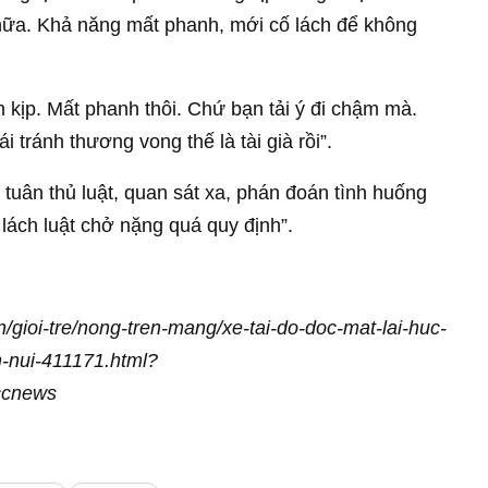
ữa. Khả năng mất phanh, mới cố lách để không
kịp. Mất phanh thôi. Chứ bạn tải ý đi chậm mà.
 tránh thương vong thế là tài già rồi”.
tuân thủ luật, quan sát xa, phán đoán tình huống
 lách luật chở nặng quá quy định”.
vn/gioi-tre/nong-tren-mang/xe-tai-do-doc-mat-lai-huc-
ch-nui-411171.html?
ccnews