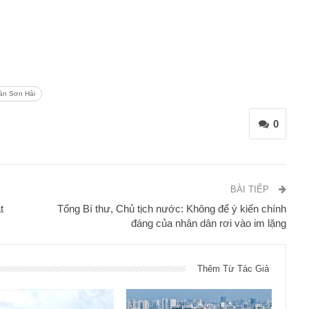
àn Sơn Hải
0
BÀI TIẾP
t
Tổng Bí thư, Chủ tịch nước: Không để ý kiến chính
đáng của nhân dân rơi vào im lặng
Thêm Từ Tác Giả