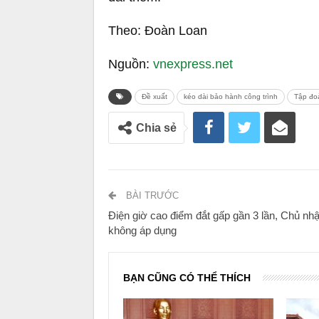
Theo: Đoàn Loan
Nguồn:
vnexpress.net
Đề xuất
kéo dài bảo hành công trình
Tập đo
Chia sẻ
BÀI TRƯỚC
Điện giờ cao điểm đắt gấp gần 3 lần, Chủ nhậ
không áp dụng
BẠN CŨNG CÓ THỂ THÍCH