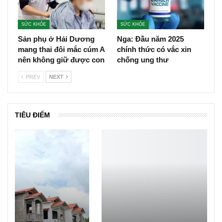
SỨC KHỎE
SỨC KHỎE
Sản phụ ở Hải Dương
Nga: Đầu năm 2025
mang thai đôi mắc cúm A
chính thức có vắc xin
nên không giữ được con
chống ung thư
PREV
NEXT
TIÊU ĐIỂM