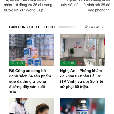
nhận 1 tỉ đồng và 36 chỉ vàng
cây số, đón nữ sinh sốt 39 độ
trước khi dự World Cup
vào phòng thi
BẠN CŨNG CÓ THỂ THÍCH
Tất Cả Các
SỨC KHỎE
SỨC KHỎE
Bộ Công an công bố
Nghệ An – Phòng khám
danh sách 84 sản phẩm
đa khoa tư nhân Lê Lợi
sữa đã thu giữ trong
(TP Vinh) vừa bị Sở Y tế
đường dây sản xuất
xử phạt 60 triệu…
sữa…