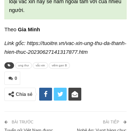
loại vắc xin này sẽ nằm ngoài tầm với của nhiều
người.
Theo
Gia Minh
Link gốc: https://tuoitre.vn/vac-xin-ung-thu-da-thanh-
hien-thuc-20230627141317877.htm
ung thư
vắc-xin
viêm gan B
0
Chia sẻ
BÀI TRƯỚC
BÀI TIẾP
Tuyển nữ Việt Nam được
Nghệ An: Vượt hàng chục