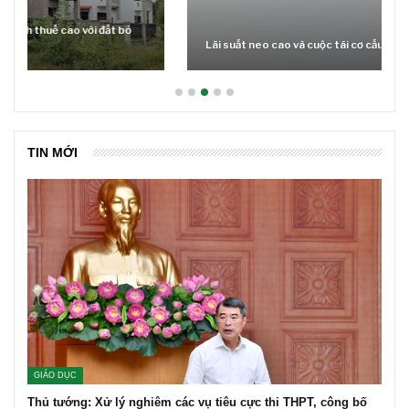
Lãi suất neo cao và cuộc tái cơ cấu trên thị trường BĐS
TIN MỚI
GIÁO DỤC
Thủ tướng: Xử lý nghiêm các vụ tiêu cực thi THPT, công bố