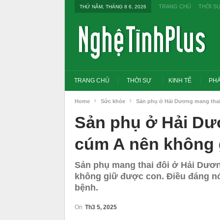
TRANG CHỦ
THỜI S
THỨ NĂM, THÁNG 8 6, 2026
TRANG CHỦ
THỜI SỰ
KINH TẾ
PHÁ
Home
Sức khỏe
Sản phụ ở Hải Dương mang tha
Sản phụ ở Hải Dư
cúm A nên không 
Sản phụ mang thai đôi ở Hải Dươn
không giữ được con. Điều đáng nó
bệnh.
On
Th3 5, 2025
Tổng Bí thư, Chủ tịch nư
đổi tư duy bằng cấp san