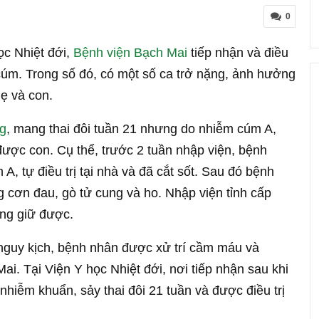
0
ọc Nhiệt đới,
Bệnh viện Bạch Mai
tiếp nhận và điều
cúm. Trong số đó, có một số ca trở nặng, ảnh hưởng
ẹ và con.
g
, mang thai đôi tuần 21 nhưng do nhiễm cúm A,
được con. Cụ thể, trước 2 tuần nhập viện, bệnh
 A, tự điều trị tại nhà và đã cắt sốt. Sau đó bệnh
ng cơn đau, gò tử cung và ho. Nhập viện tỉnh cấp
ông giữ được.
n nguy kịch, bệnh nhân được xử trí cầm máu và
i. Tại Viện Y học Nhiệt đới, nơi tiếp nhận sau khi
hiễm khuẩn, sảy thai đôi 21 tuần và được điều trị