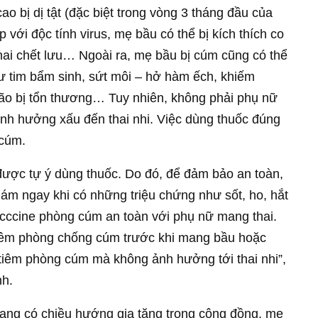
ao bị dị tật (đặc biệt trong vòng 3 tháng đầu của
p với độc tính virus, mẹ bầu có thể bị kích thích co
thai chết lưu… Ngoài ra, mẹ bầu bị cúm cũng có thể
hư tim bẩm sinh, sứt môi – hở hàm ếch, khiếm
 não bị tổn thương… Tuy nhiên, không phải phụ nữ
h hưởng xấu đến thai nhi. Việc dùng thuốc đúng
 cúm.
được tự ý dùng thuốc. Do đó, để đảm bảo an toàn,
ám ngay khi có những triệu chứng như sốt, ho, hắt
vacccine phòng cúm an toàn với phụ nữ mang thai.
tiêm phòng chống cúm trước khi mang bầu hoặc
ể tiêm phòng cúm mà không ảnh hưởng tới thai nhi”,
h.
ang có chiều hướng gia tăng trong cộng đồng, mẹ