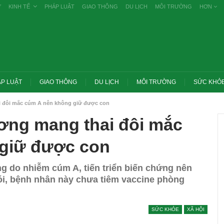
Ự
KINH TẾ
PHÁP LUẬT
GIAO THÔNG
DU LỊCH
MÔI TRƯỜNG
HƠN
P LUẬT
GIAO THÔNG
DU LỊCH
MÔI TRƯỜNG
SỨC KHỎ
i đôi mắc cúm A nên không giữ được con
ơng mang thai đôi mắc
giữ được con
g do nhiễm cúm A, tiến triển biến chứng nên
i, bệnh nhân này chưa tiêm vaccine phòng
SỨC KHỎE
XÃ HỘI
ớc yêu cầu thay
Thủ tướng: Xử lý nghiêm các vụ tiêu cực
g nghề nghiệp
thi THPT, công bố công khai