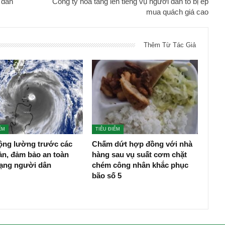
 dân
Công ty hỏa táng lên tiếng vụ người dân tố bị ép
mua quách giá cao
Thêm Từ Tác Giả
ỂM
TIÊU ĐIỂM
ộng lường trước các
Chấm dứt hợp đồng với nhà
ản, đảm bảo an toàn
hàng sau vụ suất cơm chặt
mạng người dân
chém công nhân khắc phục
bão số 5