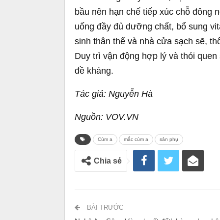
bầu nên hạn chế tiếp xúc chỗ đông n
uống đầy đủ dưỡng chất, bổ sung vit
sinh thân thể và nhà cửa sạch sẽ, thô
Duy trì vận động hợp lý và thói quen
đề kháng.
Tác giả: Nguyễn Hà
Nguồn: VOV.VN
Cúm a
mắc cúm a
sản phụ
Chia sẻ
BÀI TRƯỚC