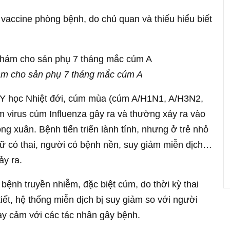
 vaccine phòng bệnh, do chủ quan và thiếu hiểu biết
hám cho sản phụ 7 tháng mắc cúm A
Y học Nhiệt đới, cúm mùa (cúm A/H1N1, A/H3N2,
 virus cúm Influenza gây ra và thường xảy ra vào
g xuân. Bệnh tiến triển lành tính, nhưng ở trẻ nhỏ
 nữ có thai, người có bệnh nền, suy giảm miễn dịch…
ảy ra.
bệnh truyền nhiễm, đặc biệt cúm, do thời kỳ thai
tiết, hệ thống miễn dịch bị suy giảm so với người
ạy cảm với các tác nhân gây bệnh.