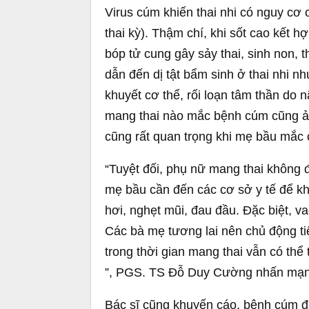
Virus cúm khiến thai nhi có nguy cơ c
thai kỳ). Thậm chí, khi sốt cao kết hợ
bóp tử cung gây sảy thai, sinh non, 
dẫn đến dị tật bẩm sinh ở thai nhi n
khuyết cơ thể, rối loạn tâm thần do
mang thai nào mắc bệnh cúm cũng ản
cũng rất quan trọng khi mẹ bầu mắc
“Tuyệt đối, phụ nữ mang thai không 
mẹ bầu cần đến các cơ sở y tế để kh
hơi, nghẹt mũi, đau đầu. Đặc biệt, 
Các bà mẹ tương lai nên chủ động 
trong thời gian mang thai vẫn có th
”, PGS. TS Đỗ Duy Cường nhấn mạn
Bác sĩ cũng khuyến cáo, bệnh cúm đ