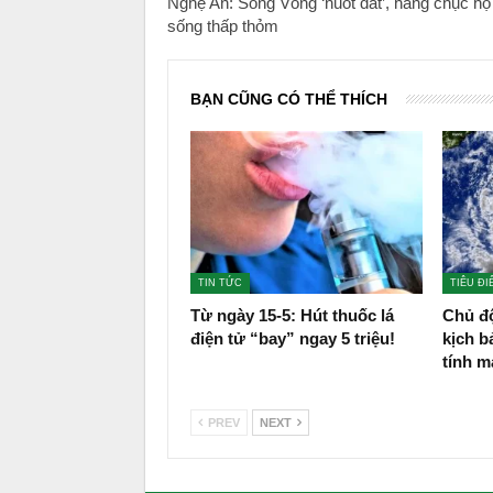
Nghệ An: Sông Vòng ‘nuốt đất’, hàng chục hộ
sống thấp thỏm
BẠN CŨNG CÓ THỂ THÍCH
TIN TỨC
TIÊU ĐI
Từ ngày 15-5: Hút thuốc lá
Chủ đ
điện tử “bay” ngay 5 triệu!
kịch b
tính 
PREV
NEXT