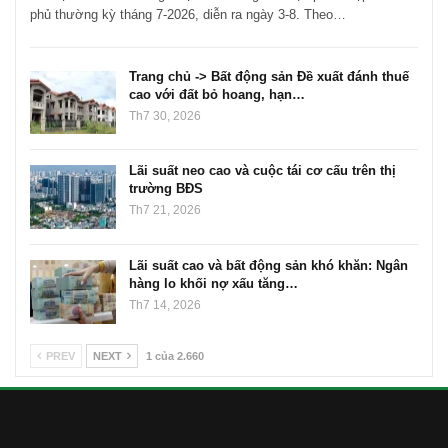
GIÁO DỤC
Thủ tướng: Xử lý nghiêm các vụ tiêu cực thi THPT, công bố
công khai
Đinh Thành
Th8 4, 2026
0
Chỉ đạo của Thủ tướng được nêu trong kết luận phiên họp Chính
phủ thường kỳ tháng 7-2026, diễn ra ngày 3-8. Theo…
Trang chủ -> Bất động sản Đề xuất đánh thuế
cao với đất bỏ hoang, hạn…
Th7 30, 2026