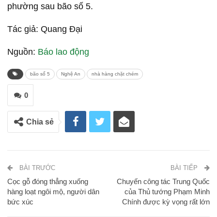
Hơn 200 công nhân Công ty CP Môi trường và công trình đô thị Nghệ An dự
bữa cơm do chủ nhà hàng Minh Hồng mời. Ảnh: Quang Đại
Như Báo Lao Động đã thông tin, trái ngược với vụ
việc nêu trên, ông Lê Văn Hồng – chủ nhà hàng
Minh Hồng (9B Mai Hắc Đế, phường Vinh Hưng) đã
nấu hàng nghìn suất cơm miễn phí phục vụ lực
lượng công nhân môi trường trong 3 ngày (27-
29.8), góp phần hỗ trợ công tác dọn dẹp phố
phường sau bão số 5.
Tác giả: Quang Đại
Nguồn:
Báo lao động
bão số 5
Nghệ An
nhà hàng chặt chém