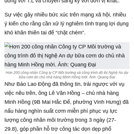
được chất lượng. Nhà hàng sau đó đề nghị chỉ tính
60.000 đồng/suất, rồi khẳng định sẽ miễn phí toàn
bộ suất ăn nói trên.
Đại diện Công ty Điện lực Nghệ An khẳng định vấn
đề không nằm ở tiền bạc, mà nhà hàng phải thông
tin kịp thời về chất lượng suất ăn để đơn vị điều
chỉnh, bổ sung thực phẩm nhằm bảo đảm sức khỏe
công nhân. Sau sự cố, công ty đã chấm dứt hợp
đồng với T.L và chuyển sang ký với đơn vị khác.
Sự việc gây nhiều bức xúc trên mạng xã hội, nhiều
ý kiến cho rằng cần xử lý nghiêm tình trạng lợi dụng
khó khăn thiên tai để “chặt chém”.