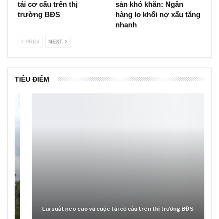
GIÁO DỤC
TIÊU ĐIỂM
Thủ tướng: Xử lý
Trang chủ -> Bất động
nghiêm các vụ tiêu cực
sản Đề xuất đánh thuế
thi THPT, công bố công
cao với đất bỏ hoang,
khai
hạn chế đầu cơ bất…
TIÊU ĐIỂM
TIÊU ĐIỂM
Lãi suất neo cao và cuộc
Lãi suất cao và bất động
tái cơ cấu trên thị
sản khó khăn: Ngân
trường BĐS
hàng lo khối nợ xấu tăng
nhanh
PREV
NEXT
TIÊU ĐIỂM