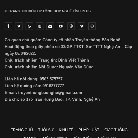
Lãi suất neo cao và cuộc tái cơ cấu trên thị
trường BĐS
Th7 21, 2026
Lãi suất cao và bất động sản khó khăn: Ngân
hàng lo khối nợ xấu tăng…
Th7 14, 2026
PREV
NEXT
1 của 2.660
® TRANG TIN ĐIỆN TỬ ТỔNG HỢP NGHỆ TĨNH PLUS
Cơ quan chủ quản: Công ty cổ phần Truyền thông Báo Nghệ.
Hoạt động theo giấy phép số 33/GP-TTĐT, Sở TTTT Nghệ An – Cấp