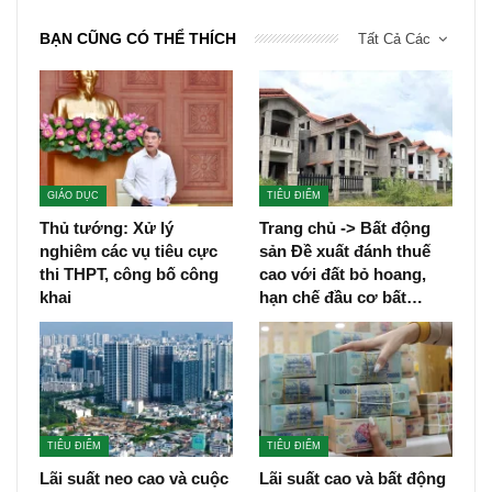
0
Chia sẻ
BÀI TRƯỚC
BÀI TIẾP
Cọc gỗ đóng thẳng xuống
Chuyến công tác Trung Quốc
hàng loạt ngôi mộ, người dân
của Thủ tướng Phạm Minh
bức xúc
Chính được kỳ vọng rất lớn
BẠN CŨNG CÓ THỂ THÍCH
Tất Cả Các