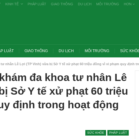
Ự
KINH TẾ
PHÁP LUẬT
GIAO THÔNG
DU LỊCH
MÔI TRƯỜNG
HƠN
P LUẬT
GIAO THÔNG
DU LỊCH
MÔI TRƯỜNG
SỨC KHỎ
ư nhân Lê Lợi (TP Vinh) vừa bị Sở Y tế xử phạt 60 triệu đồng vì vi phạm quy định 
khám đa khoa tư nhân Lê
bị Sở Y tế xử phạt 60 triệu
uy định trong hoạt động
Trang chủ -> Bất độ
Thủ tướng: Xử lý nghiêm các vụ tiêu cực
thuế cao với đất bỏ
SỨC KHỎE
PHÁP LUẬT
thi THPT, công bố công khai
cơ…