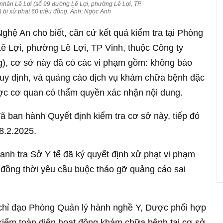
hân Lê Lợi (số 99 đường Lê Lợi, phường Lê Lợi, TP.
) bị xử phạt 60 triệu đồng. Ảnh: Ngọc Anh
Nghệ An cho biết, căn cứ kết quả kiểm tra tại Phòng
ê Lợi, phường Lê Lợi, TP Vinh, thuộc Công ty
), cơ sở này đã có các vi phạm gồm: không báo
quy định, và quảng cáo dịch vụ khám chữa bệnh đặc
 được cơ quan có thẩm quyền xác nhận nội dung.
 ban hành Quyết định kiểm tra cơ sở này, tiếp đó
18.2.2025.
anh tra Sở Y tế đã ký quyết định xử phạt vi phạm
, đồng thời yêu cầu buộc tháo gỡ quảng cáo sai
chỉ đạo Phòng Quản lý hành nghề Y, Dược phối hợp
iểm toàn diện hoạt động khám chữa bệnh tại cơ sở