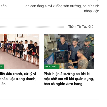
g sắp
Lan can tầng 4 rơi xuống sân trường, ba nữ sinh
nhập viện
Thêm Từ Tác Giả
ỂM
PHÁP LUẬT
liệt đấu tranh, xử lý vi
Phát hiện 2 xưởng cơ khí bí
háp luật trong thanh,
mật chế tạo vũ khí quân dụng,
niên
bán cả nghìn đơn hàng