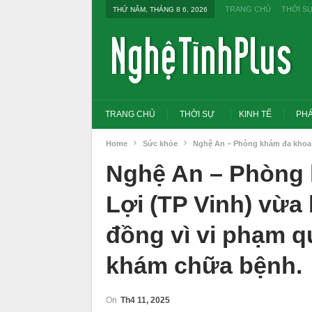
TRANG CHỦ
THỜI S
THỨ NĂM, THÁNG 8 6, 2026
TRANG CHỦ
THỜI SỰ
KINH TẾ
PHÁ
Home
Sức khỏe
Nghệ An – Phòng khám đa khoa t
Nghệ An – Phòng 
Lợi (TP Vinh) vừa 
đồng vì vi phạm q
khám chữa bệnh.
Tổng Bí thư, Chủ tịch nước yêu cầu thay
On
Th4 11, 2025
đổi tư duy bằng cấp sang nghề nghiệp