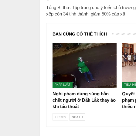
Tổng Bí thư: Tập trung cho ý kiến chủ trươn
xếp còn 34 tỉnh thành, giảm 50% cấp xã
BẠN CŨNG CÓ THỂ THÍCH
PHÁP LUẬT
TIÊU ĐI
Nghi phạm dùng súng bắn
Quyết 
chết người ở Đắk Lắk thay áo
phạm p
khi tẩu thoát
thiếu 
PREV
NEXT