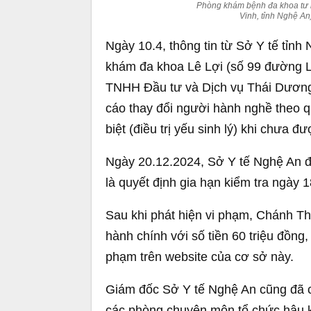
Phòng khám bệnh đa khoa tư n
Vinh, tỉnh Nghệ An
Ngày 10.4, thông tin từ Sở Y tế tỉnh 
khám đa khoa Lê Lợi (số 99 đường L
TNHH Đầu tư và Dịch vụ Thái Dương
cáo thay đổi người hành nghề theo 
biệt (điều trị yếu sinh lý) khi chưa
Ngày 20.12.2024, Sở Y tế Nghệ An đã
là quyết định gia hạn kiểm tra ngày 
Sau khi phát hiện vi phạm, Chánh Th
hành chính với số tiền 60 triệu đồng
phạm trên website của cơ sở này.
Giám đốc Sở Y tế Nghệ An cũng đã 
các phòng chuyên môn tổ chức hậu k