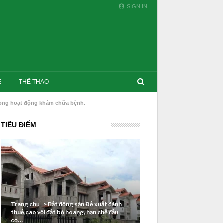
SIGN IN
E
THỂ THAO
trong hoạt động khám chữa bệnh.
TIÊU ĐIỂM
ng sản Đề xuất đánh
 hoang, hạn chế đầu
Lãi suất neo cao và cuộc tái cơ cấu trên
thị trường BĐS