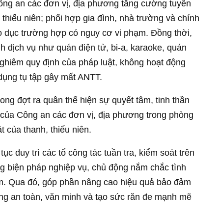
Công an các đơn vị, địa phương tăng cường tuyên
 thiếu niên; phối hợp gia đình, nhà trường và chính
o dục trường hợp có nguy cơ vi phạm. Đồng thời,
h dịch vụ như quán điện tử, bi-a, karaoke, quán
hiêm quy định của pháp luật, không hoạt động
 dụng tụ tập gây mất ANTT.
ng đợt ra quân thể hiện sự quyết tâm, tinh thần
 của Công an các đơn vị, địa phương trong phòng
t của thanh, thiếu niên.
 tục duy trì các tổ công tác tuần tra, kiểm soát trên
ng biện pháp nghiệp vụ, chủ động nắm chắc tình
ạm. Qua đó, góp phần nâng cao hiệu quả bảo đảm
ng an toàn, văn minh và tạo sức răn đe mạnh mẽ