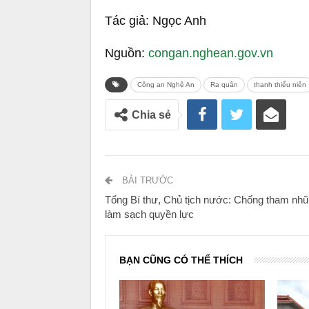
Tác giả: Ngọc Anh
Nguồn:
congan.nghean.gov.vn
Công an Nghệ An
Ra quân
thanh thiếu niên
Chia sẻ
BÀI TRƯỚC
Tổng Bí thư, Chủ tịch nước: Chống tham nhũ
làm sạch quyền lực
BẠN CŨNG CÓ THỂ THÍCH