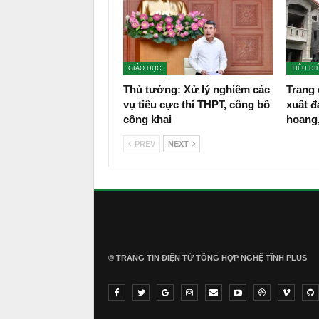
GIÁO DỤC
TIÊU ĐI
Thủ tướng: Xử lý nghiêm các
Trang 
vụ tiêu cực thi THPT, công bố
xuất đ
công khai
hoang
PREV
NEXT
® TRANG TIN ĐIỆN TỬ ТỔNG HỢP NGHỆ TĨNH PLUS