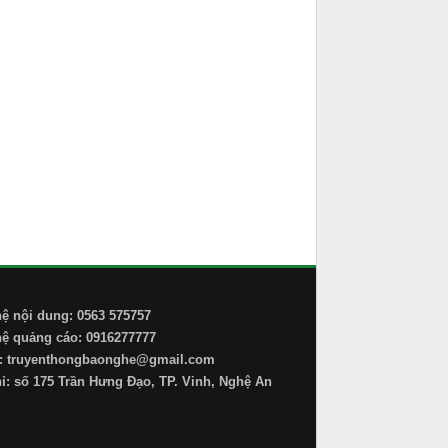
hệ nội dung: 0563 575757
hệ quảng cáo: 0916277777
: truyenthongbaonghe@gmail.com
hỉ: số 175 Trần Hưng Đạo, TP. Vinh, Nghệ An