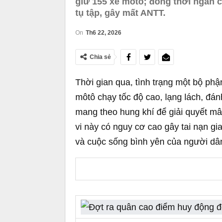
giữ 155 xe môtô; đồng thời ngăn c
tụ tập, gây mất ANTT.
On
Th6 22, 2026
Chia sẻ
Thời gian qua, tình trạng một bộ phậ
môtô chạy tốc độ cao, lạng lách, đá
mang theo hung khí để giải quyết mâ
vi này có nguy cơ cao gây tai nạn gi
và cuộc sống bình yên của người dâ