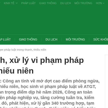
Ự
KINH TẾ
PHÁP LUẬT
GIAO THÔNG
DU LỊCH
MÔI TRƯỜNG
HƠN
P LUẬT
GIAO THÔNG
DU LỊCH
MÔI TRƯỜNG
SỨC KHỎ
hạm pháp luật trong thanh, thiếu niên
nh, xử lý vi phạm pháp
hiếu niên
c Công an tỉnh về mở đợt cao điểm phòng ngừa,
 thiếu niên, học sinh vi phạm pháp luật về ATGT,
bàn trọng điểm dịp hè năm 2026, Công an toàn
biện pháp nghiệp vụ, tăng cường tuần tra, kiểm
Trang chủ -> Bất động sản 
 đó, phát hiện, xử lý gần 340 trường hợp, tạm
hủ tướng: Xử lý nghiêm các vụ tiêu cực
thuế cao với đất bỏ hoang,
hi THPT, công bố công khai
cơ…