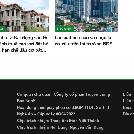
ỂM
TIÊU ĐIỂM
chủ -> Bất động sản Đề
Lãi suất neo cao và cuộc tái
ánh thuế cao với đất bỏ
cơ cấu trên thị trường BĐS
, hạn chế đầu cơ bất…
Cơ quan chủ quản: Công ty cổ phần Truyền thông
Liên 
Báo Nghệ.
Liên 
Hoạt động theo giấy phép số 33/GP-TTĐT, Sở TTTT
Email
Nghệ An – Cấp ngày 06/04/2022.
Địa c
Chịu trách nhiệm Trang tin: Đinh Viết Thành
Chịu trách nhiệm Nội Dung: Nguyễn Văn Dũng