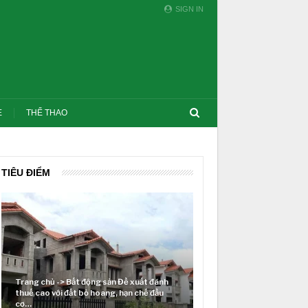
SIGN IN
E
THỂ THAO
TIÊU ĐIỂM
Đề xuất đánh
 hạn chế đầu
Lãi suất neo cao và cuộc tái cơ cấu trên
thị trường BĐS