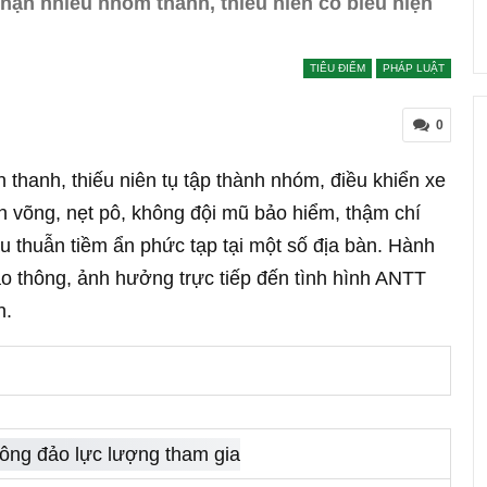
hặn nhiều nhóm thanh, thiếu niên có biểu hiện
TIÊU ĐIỂM
PHÁP LUẬT
0
n thanh, thiếu niên tụ tập thành nhóm, điều khiển xe
nh võng, nẹt pô, không đội mũ bảo hiểm, thậm chí
u thuẫn tiềm ẩn phức tạp tại một số địa bàn. Hành
ao thông, ảnh hưởng trực tiếp đến tình hình ANTT
n.