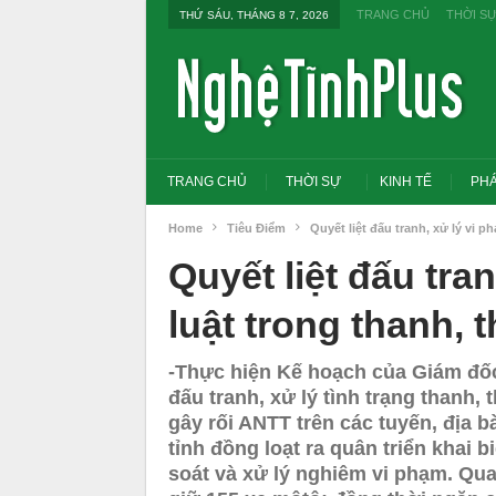
TRANG CHỦ
THỜI S
THỨ SÁU, THÁNG 8 7, 2026
TRANG CHỦ
THỜI SỰ
KINH TẾ
PHÁ
Home
Tiêu Điểm
Quyết liệt đấu tranh, xử lý vi p
Quyết liệt đấu tra
luật trong thanh, t
-Thực hiện Kế hoạch của Giám đố
đấu tranh, xử lý tình trạng thanh,
gây rối ANTT trên các tuyến, địa 
tỉnh đồng loạt ra quân triển khai 
soát và xử lý nghiêm vi phạm. Qua
Tổng Bí thư, Chủ tịch nước yêu cầu thay
T
đổi tư duy bằng cấp sang nghề nghiệp
t