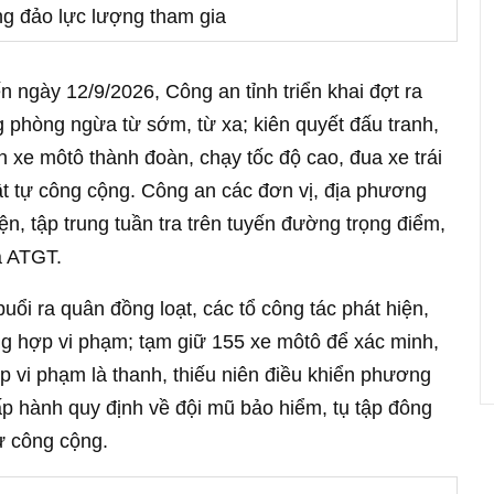
g đảo lực lượng tham gia
n ngày 12/9/2026, Công an tỉnh triển khai đợt ra
 phòng ngừa từ sớm, từ xa; kiên quyết đấu tranh,
ển xe môtô thành đoàn, chạy tốc độ cao, đua xe trái
rật tự công cộng. Công an các đơn vị, địa phương
ện, tập trung tuần tra trên tuyến đường trọng điểm,
à ATGT.
uổi ra quân đồng loạt, các tổ công tác phát hiện,
ng hợp vi phạm; tạm giữ 155 xe môtô để xác minh,
p vi phạm là thanh, thiếu niên điều khiển phương
ấp hành quy định về đội mũ bảo hiểm, tụ tập đông
ự công cộng.