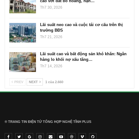
cao với đất bỏ hoang, hạn…
Th7 30, 2026
Lãi suất neo cao và cuộc tái cơ cấu trên thị
trường BĐS
Th7 21, 2026
Lãi suất cao và bất động sản khó khăn: Ngân
hàng lo khối nợ xấu tăng…
Th7 14, 2026
PREV
NEXT
1 của 2.660
® TRANG TIN ĐIỆN TỬ ТỔNG HỢP NGHỆ TĨNH PLUS