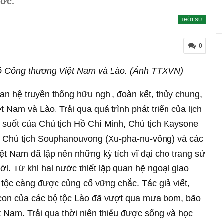
ước.
THỜI SỰ
0
bộ Công thương Việt Nam và Lào. (Ảnh TTXVN)
an hệ truyền thống hữu nghị, đoàn kết, thủy chung,
 Nam và Lào. Trải qua quá trình phát triển của lịch
g suốt của Chủ tịch Hồ Chí Minh, Chủ tịch Kaysone
 Chủ tịch Souphanouvong (Xu-pha-nu-vông) và các
iệt Nam đã lập nên những kỳ tích vĩ đại cho trang sử
ới. Từ khi hai nước thiết lập quan hệ ngoại giao
 tộc càng được củng cố vững chắc. Tác giả viết,
on của các bộ tộc Lào đã vượt qua mưa bom, bão
t Nam. Trải qua thời niên thiếu được sống và học