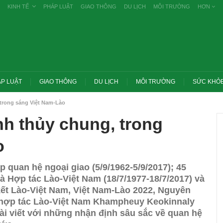
KINH TẾ
PHÁP LUẬT
GIAO THÔNG
DU LỊCH
MÔI TRƯỜNG
HƠN
P LUẬT
GIAO THÔNG
DU LỊCH
MÔI TRƯỜNG
SỨC KHỎ
 trong sáng Việt Nam-Lào
nh thủy chung, trong
o
 quan hệ ngoại giao (5/9/1962-5/9/2017); 45
 Hợp tác Lào-Việt Nam (18/7/1977-18/7/2017) và
t Lào-Việt Nam, Việt Nam-Lào 2022, Nguyên
 hợp tác Lào-Việt Nam Khampheuy Keokinnaly
Trang chủ -> Bất động sản Đề xuất đánh
ài viết với những nhận định sâu sắc về quan hệ
m các vụ tiêu cực
thuế cao với đất bỏ hoang, hạn chế đầu
g khai
cơ…