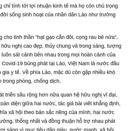
 chỉ tính tới lợi nhuận kinh tế mà họ còn chú trọng
 đời sống sinh hoạt của nhân dân Lào như trường
g cho tinh thần “hạt gạo cắn đôi, cọng rau bẻ nửa”,
 hữu nghị cao đẹp, thủy chung và trong sáng, tượng
ẻ, luôn sát cánh bên nhau trong mọi hoàn cảnh của
ch Covid-19 bùng phát tại Lào, Việt Nam là nước đầu
ên gia y tế. Về phía Lào, mặc dù còn gặp nhiều khó
 trong phòng, chống dịch.
 triển sâu rộng hơn nữa quan hệ hữu nghị vĩ đại,
toàn diện giữa hai nước, tác giả bài viết khẳng định,
hĩa xã hội theo bản sắc riêng của mình, hai nước
ưởng, thống nhất và đồng thuận hỗ trợ nhau phát
ươi sáng vì mục tiêu dân giàu, nước mạnh, xã hội