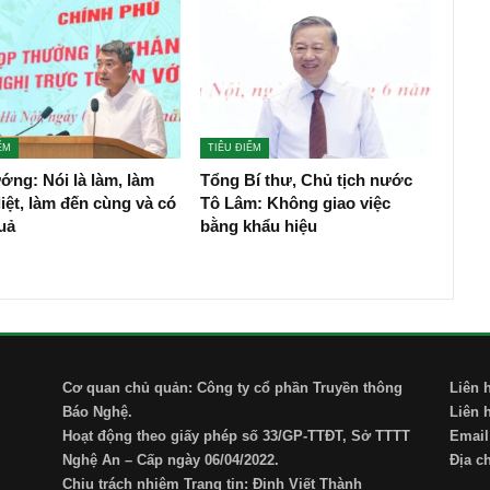
ỂM
TIÊU ĐIỂM
ớng: Nói là làm, làm
Tổng Bí thư, Chủ tịch nước
liệt, làm đến cùng và có
Tô Lâm: Không giao việc
uả
bằng khẩu hiệu
Cơ quan chủ quản: Công ty cổ phần Truyền thông
Liên 
Báo Nghệ.
Liên 
Hoạt động theo giấy phép số 33/GP-TTĐT, Sở TTTT
Email
Nghệ An – Cấp ngày 06/04/2022.
Địa c
Chịu trách nhiệm Trang tin: Đinh Viết Thành