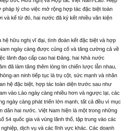
 Hiệp ước Hữu nghị và Hợp tác Việt Nam-Lào. Hiệp
ở pháp lý cho việc mở rộng hợp tác đặc biệt toàn
i và kể từ đó, hai nước đã ký kết nhiều văn kiện
 hệ hữu nghị vĩ đại, tình đoàn kết đặc biệt và hợp
t Nam ngày càng được củng cố và tăng cường cả về
Việc lãnh đạo cấp cao hai Ðảng, hai Nhà nước
ăm đã làm tăng thêm lòng tin chiến lược lẫn nhau,
phòng-an ninh tiếp tục là trụ cột, sức mạnh và nhân
uan hệ đặc biệt, hợp tác toàn diện trước sau như
Nam vào Lào ngày càng nhiều hơn và ngược lại, các
ng ngày càng phát triển lớn mạnh, tất cả đều vì mục
nhân dân hai nước. Việt Nam hiện là một trong những
ố 54 quốc gia và vùng lãnh thổ, tập trung vào các
 nghiệp, dịch vụ và các lĩnh vực khác. Các doanh