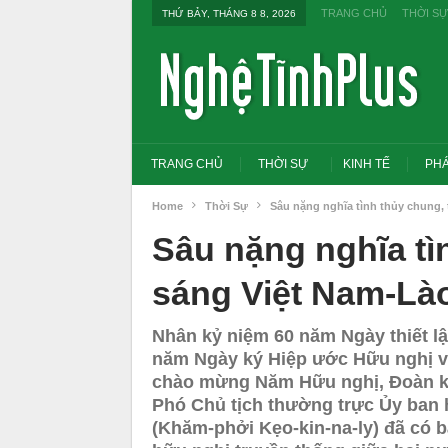
TRANG CHỦ
THỜI SỰ
THỨ BẢY, THÁNG 8 8, 2026
TRANG CHỦ
THỜI SỰ
KINH TẾ
PHÁ
Home
Thời Sự
Sâu nặng nghĩa tình thủy chung,
Sâu nặng nghĩa tì
sáng Việt Nam-Là
Nhân kỷ niệm 60 năm Ngày thiết lập
năm Ngày ký Hiệp ước Hữu nghị và
chào mừng Năm Hữu nghị, Ðoàn kế
Phó Chủ tịch thường trực Ủy ban
(Khăm-phởi Kẹo-kin-na-ly) đã có b
Tổng Bí thư, Chủ tịch nước yêu cầu thay
Thủ tướng: Xử lý nghiê
đổi tư duy bằng cấp sang nghề nghiệp
thi THPT, công bố côn