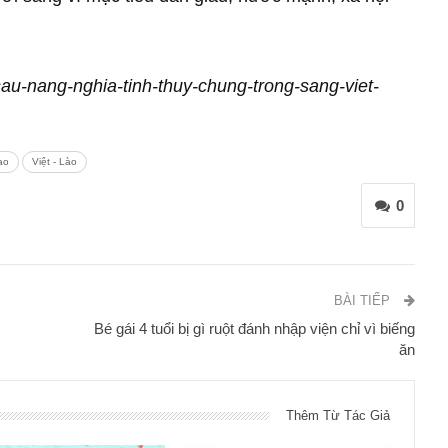
/sau-nang-nghia-tinh-thuy-chung-trong-sang-viet-
iao
Việt - Lào
0
BÀI TIẾP
Bé gái 4 tuổi bị gì ruột đánh nhập viện chỉ vì biếng
ăn
Thêm Từ Tác Giả