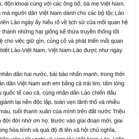
, độn khoai cùng với các ông bố, bà mẹ Việt Nam,
ng mà người dân Việt Nam dành cho các bộ tộc Lào
 viên Lào ngày ấy hiểu rõ về lịch sử của mối quan hệ
ở thành những hạt giống kế thừa truyền thống tốt
ệ cho việc giữ gìn, củng cố và phát triển mối quan
ặc biệt Lào-Việt Nam, Việt Nam-Lào được như ngày
nhân dân hai nước, bài báo nhấn mạnh, trong thời
ân dân Việt Nam anh em bằng cả trái tim, tấm lòng
vụ quốc tế cao cả, cùng nhân dân Lào chiến đấu
ành lại nền độc lập, toàn vẹn lãnh thổ và nhiều
máu, tuổi thanh xuân của mình trên đất nước Triệu
 đời đời nhớ ơn họ. Bước vào giai đoạn mới, giai
ong hòa bình và quá độ đi lên xã hội chủ nghĩa,