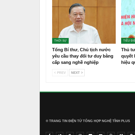
THỜI SỰ
TIÊU ĐI
Tổng Bí thư, Chủ tịch nước
Thủ tư
yêu cầu thay đổi tư duy bằng
quyết 
cấp sang nghề nghiệp
hiệu q
PREV
NEXT
® TRANG TIN ĐIỆN TỬ ТỔNG HỢP NGHỆ TĨNH PLUS