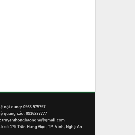
hệ nội dung: 0563 575757
hệ quảng cáo: 0916277777
: truyenthongbaonghe@gmail.com
hỉ: số 175 Trần Hưng Đạo, TP. Vinh, Nghệ An