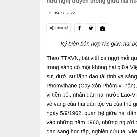
hữu nghị truyền thống giữa hai n
On
Th4 27, 2022
Chia sẻ
Ký biên bản hợp tác giữa hai 
Theo TTXVN, bài viết ca ngợi mối qu
trong sáng có một không hai giữa Việt
sử, dưới sự lãnh đạo tài tình và sán
Phomvihane (Cay-xỏn Phôm-vi-hản),
vị tiền bối, nhân dân hai nước Lào-V
vẻ vang của hai dân tộc và của thế gi
ngày 5/9/1962, quan hệ giữa hai dân
vào những năm 1960, những người c
đạn sang học tập, nghiên cứu tại Việ