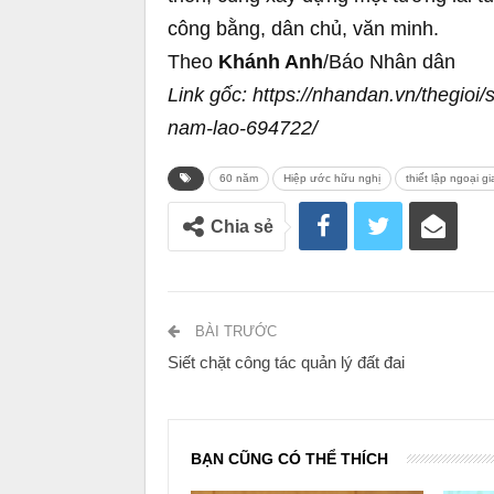
công bằng, dân chủ, văn minh.
Theo
Khánh Anh
/Báo Nhân dân
Link gốc: https://nhandan.vn/thegioi
nam-lao-694722/
60 năm
Hiệp ước hữu nghị
thiết lập ngoại g
Chia sẻ
BÀI TRƯỚC
Siết chặt công tác quản lý đất đai
BẠN CŨNG CÓ THỂ THÍCH