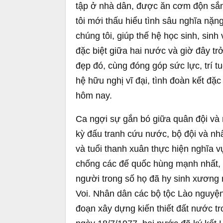
tập ở nhà dân, được ăn cơm độn sắn
tôi mới thấu hiểu tình sâu nghĩa nặ
chúng tôi, giúp thế hệ học sinh, sinh
đặc biệt giữa hai nước và giờ đây tr
đẹp đó, cùng đóng góp sức lực, trí tu
hệ hữu nghị vĩ đại, tình đoàn kết đ
hôm nay.
Ca ngợi sự gắn bó giữa quân đội và 
kỳ đấu tranh cứu nước, bộ đội và nh
và tuổi thanh xuân thực hiện nghĩa 
chống các đế quốc hùng mạnh nhất, gi
người trong số họ đã hy sinh xương 
Voi. Nhân dân các bộ tộc Lào nguyện
đoạn xây dựng kiến thiết đất nước tr