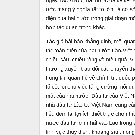
ngày 18/7/1977, hai nước đã ký kết
ước mang ý nghĩa rất to lớn, là cơ s
diện của hai nước trong giai đoạn mớ
hợp tác quan trọng khác…
Tác giả bài báo khẳng định, mối quan
tác toàn diện của hai nước Lào-Việ
chiều sâu, chiều rộng và hiệu quả. 
thường xuyên trao đổi các chuyến th
trong khi quan hệ về chính trị, quốc 
tố cốt lõi cho việc tăng cường mối q
một của hai nước. Ðầu tư của Việt 
nhà đầu tư Lào tại Việt Nam cũng cà
tiêu đem lại lợi ích thiết thực cho 
nước đầu tư lớn nhất vào Lào trong s
lĩnh vực thủy điện, khoáng sản, nông