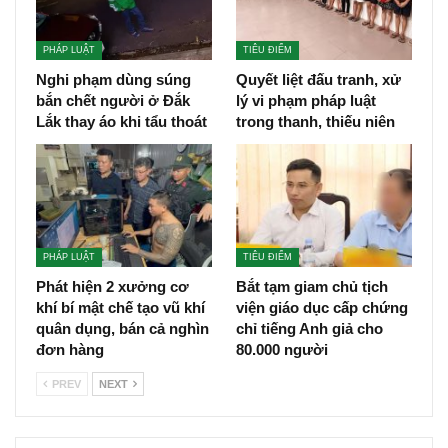
PHÁP LUẬT
TIÊU ĐIỂM
Nghi phạm dùng súng
Quyết liệt đấu tranh, xử
bắn chết người ở Đắk
lý vi phạm pháp luật
Lắk thay áo khi tẩu thoát
trong thanh, thiếu niên
PHÁP LUẬT
TIÊU ĐIỂM
Phát hiện 2 xưởng cơ
Bắt tạm giam chủ tịch
khí bí mật chế tạo vũ khí
viện giáo dục cấp chứng
quân dụng, bán cả nghìn
chỉ tiếng Anh giả cho
đơn hàng
80.000 người
PREV
NEXT