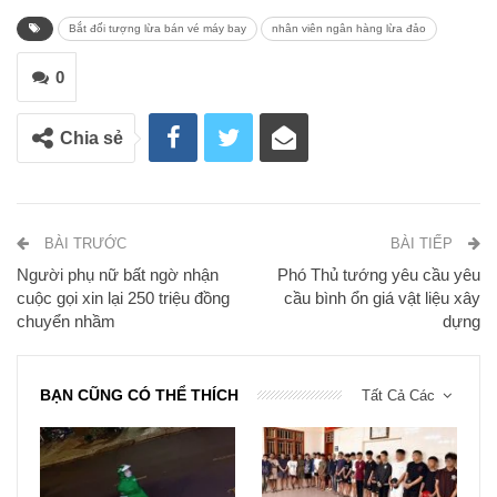
Bắt đối tượng lừa bán vé máy bay
nhân viên ngân hàng lừa đảo
0
Chia sẻ
BÀI TRƯỚC
BÀI TIẾP
Người phụ nữ bất ngờ nhận
Phó Thủ tướng yêu cầu yêu
cuộc gọi xin lại 250 triệu đồng
cầu bình ổn giá vật liệu xây
chuyển nhầm
dựng
BẠN CŨNG CÓ THỂ THÍCH
Tất Cả Các