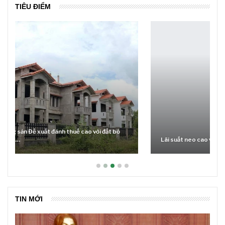
TIÊU ĐIỂM
Lãi suất neo cao và cuộc tái cơ cấu trên thị trường BĐS
TIN MỚI