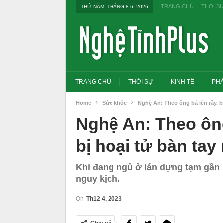
TRANG CHỦ
THỜI S
THỨ NĂM, THÁNG 8 6, 2026
TRANG CHỦ
THỜI SỰ
KINH TẾ
PHÁ
Home
Sức khỏe
Nghệ An: Theo ông bà lên rẫy, bé
Nghệ An: Theo ông 
bị hoại tử bàn tay
Khi đang ngủ ở lán dựng tạm gần rẫ
nguy kịch.
On
Th12 4, 2023
Tổng Bí thư, Chủ tịch nước yêu cầu thay
Thủ tướng: Xử lý nghiêm
đổi tư duy bằng cấp sang nghề nghiệp
thi THPT, công bố công 