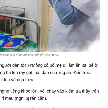
sức khoẻ của bệnh nhi tiến triển tốt. Ảnh BVCC.
à người dân tộc H’Mông có bố mẹ đi làm ăn xa, bé ở
ng bà lên rẫy gặt lúa, đào củ rừng ăn. Đến trưa,
t lúa và ngủ trưa.
ghe tiếng khóc lớn, vội chạy vào kiểm tra thấy trên
rỉ máu (nghi bị rắn cắn).