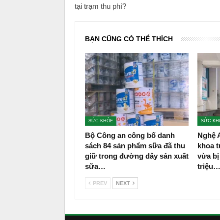
tại trạm thu phí?
BẠN CŨNG CÓ THỂ THÍCH
SỨC KHỎE
SỨC KH
Bộ Công an công bố danh
Nghệ 
sách 84 sản phẩm sữa đã thu
khoa t
giữ trong đường dây sản xuất
vừa bị
sữa…
triệu
PREV
NEXT