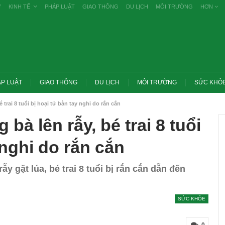
Ự
KINH TẾ
PHÁP LUẬT
GIAO THÔNG
DU LỊCH
MÔI TRƯỜNG
HƠN
P LUẬT
GIAO THÔNG
DU LỊCH
MÔI TRƯỜNG
SỨC KHỎ
 trai 8 tuổi bị hoại tử bàn tay nghi do rắn cắn
bà lên rẫy, bé trai 8 tuổi
 nghi do rắn cắn
y gặt lúa, bé trai 8 tuổi bị rắn cắn dẫn đến
SỨC KHỎE
Trang chủ -> Bất động sản Đề xuất đánh
 các vụ tiêu cực
thuế cao với đất bỏ hoang, hạn chế đầu
khai
cơ…