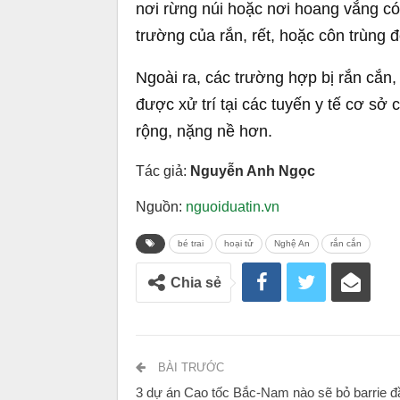
nơi rừng núi hoặc nơi hoang vắng có n
trường của rắn, rết, hoặc côn trùng đ
Ngoài ra, các trường hợp bị rắn cắn,
được xử trí tại các tuyến y tế cơ sở
rộng, nặng nề hơn.
Tác giả:
Nguyễn Anh Ngọc
Nguồn:
nguoiduatin.vn
bé trai
hoại tử
Nghệ An
rắn cắn
Chia sẻ
BÀI TRƯỚC
3 dự án Cao tốc Bắc-Nam nào sẽ bỏ barrie đ