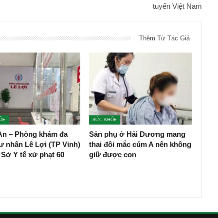
tuyển Việt Nam
Thêm Từ Tác Giả
ỎE
SỨC KHỎE
An – Phòng khám đa
Sản phụ ở Hải Dương mang
ư nhân Lê Lợi (TP Vinh)
thai đôi mắc cúm A nên không
 Sở Y tế xử phạt 60
giữ được con
…