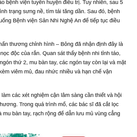
 bệnh viện tuyến huyện điều trị. Tuy nhiên, sau 5
ình trạng sưng nề, tím tái tăng dần. Sau đó, bệnh
uống Bệnh viện Sản Nhi Nghệ An để tiếp tục điều
Chấn thương chỉnh hình – Bỏng đã nhận định đây là
ọc độc của rắn. Quan sát thấy bệnh nhi tỉnh táo,
gón thứ 2, mu bàn tay, các ngón tay còn lại và mặt
tử kèm viêm mủ, đau nhức nhiều và hạn chế vận
 làm các xét nghiệm cận lâm sàng cần thiết và hội
hương. Trong quá trình mổ, các bác sĩ đã cắt lọc
và mu bàn tay, rạch rộng để dẫn lưu mủ vùng cẳng