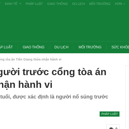
Ự
KINH TẾ
PHÁP LUẬT
GIAO THÔNG
DU LỊCH
MÔI TRƯỜNG
HƠN
P LUẬT
GIAO THÔNG
DU LỊCH
MÔI TRƯỜNG
SỨC KHỎ
ng tòa án Tiền Giang thừa nhận hành vi
gười trước cổng tòa án
hận hành vi
tuổi, được xác định là người nổ súng trước
PHÁP LUẬT
Trang chủ -> Bất động sản Đề xuất đánh
 các vụ tiêu cực
thuế cao với đất bỏ hoang, hạn chế đầu
khai
cơ…