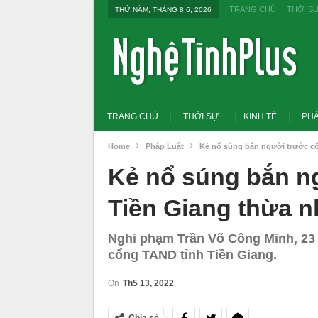
TRANG CHỦ
THỜI S
THỨ NĂM, THÁNG 8 6, 2026
TRANG CHỦ
THỜI SỰ
KINH TẾ
PHÁ
Home
Pháp Luật
Kẻ nổ súng bắn người trước cổ
Kẻ nổ súng bắn n
Tiền Giang thừa n
Nghi phạm Trần Võ Công Minh, 23 
cổng TAND tỉnh Tiền Giang.
On
Th5 13, 2022
Tổng Bí thư, Chủ tịch nước yêu cầu thay
Thủ tướng: Xử lý nghiêm
đổi tư duy bằng cấp sang nghề nghiệp
thi THPT, công bố công 