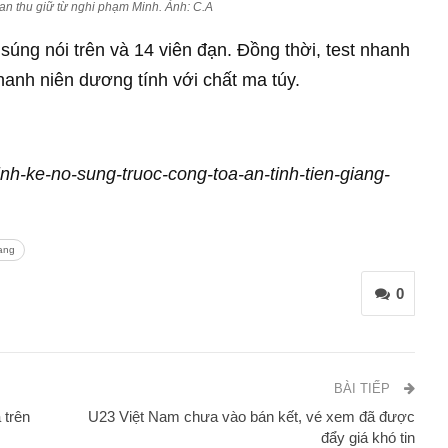
n thu giữ từ nghi phạm Minh. Ảnh: C.A
súng nói trên và 14 viên đạn. Đồng thời, test nhanh
hanh niên dương tính với chất ma túy.
inh-ke-no-sung-truoc-cong-toa-an-tinh-tien-giang-
ang
0
BÀI TIẾP
 trên
U23 Việt Nam chưa vào bán kết, vé xem đã được
đẩy giá khó tin