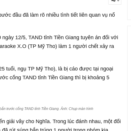
0
ước đầu đã làm rõ nhiều tình tiết liên quan vụ nổ
 ngày 12/5, TAND tỉnh Tiền Giang tuyên án đối với
 karaoke X.O (TP Mỹ Tho) làm 1 người chết xảy ra
5 tuổi, ngụ TP Mỹ Tho), là bị cáo được tại ngoại
rước cổng TAND tỉnh Tiền Giang thì bị khoảng 5
bắn trước cổng TAND tỉnh Tiền Giang. Ảnh: Chụp màn hình
ến giải vây cho Nghĩa. Trong lúc đánh nhau, một đối
 đã rút súng bắn trúng 1 người trong nhóm kia.