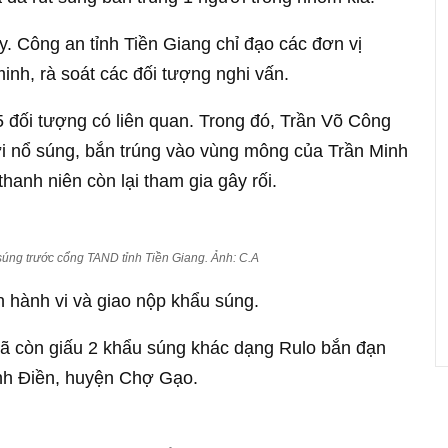
y. Công an tỉnh Tiền Giang chỉ đạo các đơn vị
nh, rà soát các đối tượng nghi vấn.
5 đối tượng có liên quan. Trong đó, Trần Võ Công
ời nổ súng, bắn trúng vào vùng mông của Trần Minh
thanh niên còn lại tham gia gây rối.
 súng trước cổng TAND tỉnh Tiền Giang. Ảnh: C.A
 hành vi và giao nộp khẩu súng.
gã còn giấu 2 khẩu súng khác dạng Rulo bắn đạn
ình Điền, huyện Chợ Gạo.