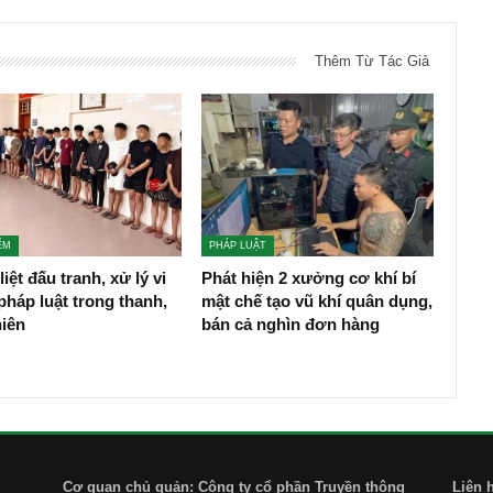
Thêm Từ Tác Giả
ỂM
PHÁP LUẬT
liệt đấu tranh, xử lý vi
Phát hiện 2 xưởng cơ khí bí
háp luật trong thanh,
mật chế tạo vũ khí quân dụng,
niên
bán cả nghìn đơn hàng
Cơ quan chủ quản: Công ty cổ phần Truyền thông
Liên 