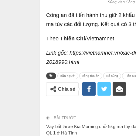
Súng, đạn Công a
Công an đã tiến hành thu giữ 2 khẩu 
ma túy các đối tượng. Kết quả có 3 t
Theo
Thiện Chí
/Vietnamnet
Link gốc: https://vietnamnet.vn/xac-d
2018990.html
bắn người
cổng tòa án
Nổ súng
Tiền Gi
Chia sẻ
BÀI TRƯỚC
Vây bắt lái xe Kia Morning chở 5kg ma túy đá
QL 1 ở Hà Tĩnh