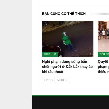
BẠN CŨNG CÓ THỂ THÍCH
PHÁP LUẬT
TIÊU ĐI
Nghi phạm dùng súng bắn
Quyết 
chết người ở Đắk Lắk thay áo
phạm p
khi tẩu thoát
thiếu 
PREV
NEXT