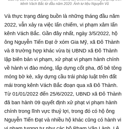
kênh Vách Bắc từ đầu năm 2020. Ảnh tư liệu Nguyễn Vũ
Và thực trạng đáng buồn là những tháng đầu năm
2022, vẫn xảy ra việc lấn chiếm, vi phạm xâm lấn
kênh Vách Bắc. Gần đây nhất, ngày 3/5/2022, hộ
ông Nguyễn Tiến Đạt ở xóm Gia Mỹ, xã Đô Thành
và 8 trường hợp khác vừa bị UBND xã Đô Thành
lập biên bản vi phạm, xử phạt vi phạm hành chính
về hành vi đào móng, lắp dựng cốt pha, đổ bê tông
móng bờ kè, xây dựng cầu trái pháp luật trên đất
mái trong kênh Vách Bắc đoạn qua xã Đô Thành.
Từ 01/01/2022 đến 25/6/2022, UBND xã Đô Thành
đã ban hành 09 quyết định xử phạt vi phạm hành
chính trong lĩnh vực thuỷ lợi, trong đó có hộ ông
Nguyễn Tiến Đạt và nhiều hộ khác cũng có hành vi
vi phạm tương tự như các hộ Phạm Văn Lành, Lê