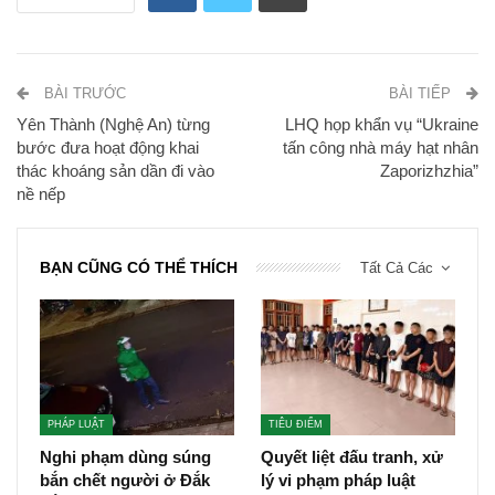
BÀI TRƯỚC
BÀI TIẾP
Yên Thành (Nghệ An) từng
LHQ họp khẩn vụ “Ukraine
bước đưa hoạt động khai
tấn công nhà máy hạt nhân
thác khoáng sản dần đi vào
Zaporizhzhia”
nề nếp
BẠN CŨNG CÓ THỂ THÍCH
Tất Cả Các
PHÁP LUẬT
TIÊU ĐIỂM
Nghi phạm dùng súng
Quyết liệt đấu tranh, xử
bắn chết người ở Đắk
lý vi phạm pháp luật