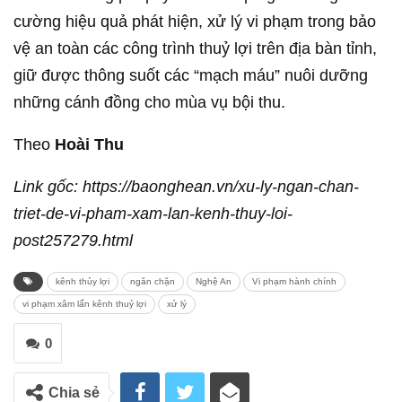
cường hiệu quả phát hiện, xử lý vi phạm trong bảo
vệ an toàn các công trình thuỷ lợi trên địa bàn tỉnh,
giữ được thông suốt các “mạch máu” nuôi dưỡng
những cánh đồng cho mùa vụ bội thu.
Theo
Hoài Thu
Link gốc: https://baonghean.vn/xu-ly-ngan-chan-
triet-de-vi-pham-xam-lan-kenh-thuy-loi-
post257279.html
kênh thủy lợi
ngăn chặn
Nghệ An
Vi phạm hành chính
vi phạm xâm lấn kênh thuỷ lợi
xử lý
0
Chia sẻ