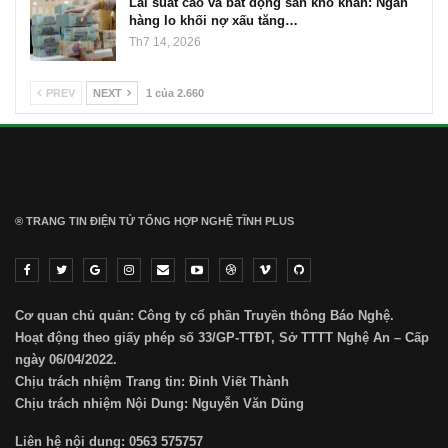
Lãi suất cao và bất động sản khó khăn: Ngân
hàng lo khối nợ xấu tăng…
Th7 14, 2026
PREV
NEXT
1 của 2.660
® TRANG TIN ĐIỆN TỬ ТỔNG HỢP NGHỆ TĨNH PLUS
Cơ quan chủ quản: Công ty cổ phần Truyền thông Báo Nghệ.
Hoạt động theo giấy phép số 33/GP-TTĐT, Sở TTTT Nghệ An – Cấp
ngày 06/04/2022.
Chịu trách nhiệm Trang tin: Đinh Viết Thành
Chịu trách nhiệm Nội Dung: Nguyễn Văn Dũng
Liên hệ nội dung: 0563 575757