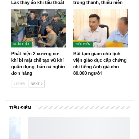
Lắk thay áo khi tẩu thoát
trong thanh, thiếu niên
PHÁP LUẬT
TIÊU ĐIỂM
Phát hiện 2 xưởng cơ
Bắt tạm giam chủ tịch
khí bí mật chế tạo vũ khí
viện giáo dục cấp chứng
quân dụng, bán cả nghìn
chỉ tiếng Anh giả cho
đơn hàng
80.000 người
PREV
NEXT
TIÊU ĐIỂM