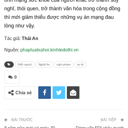
tính mạng sức khỏe của người khác trở thành suy
nghĩ, thói quen, trở thành văn hóa trong cộng đồng
thì mới giảm thiểu được những vụ án mạng đau
lòng như vậy.
Tác giả:
Thái An
Nguồn:
phapluatxahoi.kinhtedothi.vn
Giết người
Nghệ An
nghi phạm
tự tử
0
Chia sẻ
BÀI TRƯỚC
BÀI TIẾP
8 năm nữa mới có ngày 30
Dòng vốn FDI chảy mạnh