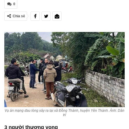
0
Chia sẻ
Vụ án mạng đau lòng xảy ra tại xã Đồng Thành, huyện Yên Thành. Ảnh: Dân
trí
3 người thương vong