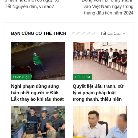
Tết Nguyên đán, vì sao?
vào Việt Nam ngay trong
tháng đầu tiên năm 2024
BẠN CŨNG CÓ THỂ THÍCH
Tất Cả Các
PHÁP LUẬT
TIÊU ĐIỂM
Nghi phạm dùng súng
Quyết liệt đấu tranh, xử
bắn chết người ở Đắk
lý vi phạm pháp luật
Lắk thay áo khi tẩu thoát
trong thanh, thiếu niên