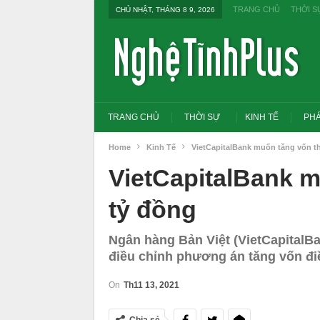
TRANG CHỦ
THỜI S
CHỦ NHẬT, THÁNG 8 9, 2026
TRANG CHỦ
THỜI SỰ
KINH TẾ
PHÁ
Home
Kinh Tế
VietCapitalBank muốn tăng vốn t
VietCapitalBank m
tỷ đồng
Ngân hàng Bản Việt (VietCapitalBa
điều chỉnh phương án tăng vốn điều
On
Th11 13, 2021
Tổng Bí thư, Chủ tịch nước yêu cầu thay
Thủ tướng: Xử lý 
đổi tư duy bằng cấp sang nghề nghiệp
thi THPT, công b