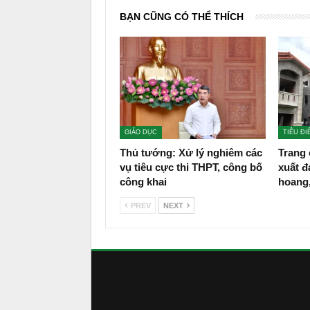
BẠN CŨNG CÓ THỂ THÍCH
GIÁO DỤC
TIÊU ĐI
Thủ tướng: Xử lý nghiêm các
Trang 
vụ tiêu cực thi THPT, công bố
xuất đ
công khai
hoang
PREV
NEXT