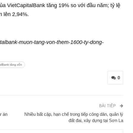
của VietCapitalBank tăng 19% so với đầu năm; tỷ lệ
m lên 2,94%.
apitalbank-muon-tang-von-them-1600-ty-dong-
talBank tăng vốn
0
BÀI TIẾP
ự án
Nhiều bất cập, hạn chế trong tiếp công dân, quản lý
đất đai, xây dựng tại Sơn La