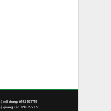
hệ nội dung: 0563 575757
hệ quảng cáo: 0916277777