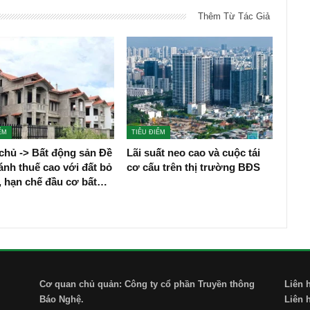
Thêm Từ Tác Giả
ỂM
TIÊU ĐIỂM
chủ -> Bất động sản Đề
Lãi suất neo cao và cuộc tái
ánh thuế cao với đất bỏ
cơ cấu trên thị trường BĐS
, hạn chế đầu cơ bất…
Cơ quan chủ quản: Công ty cổ phần Truyền thông
Liên 
Báo Nghệ.
Liên 