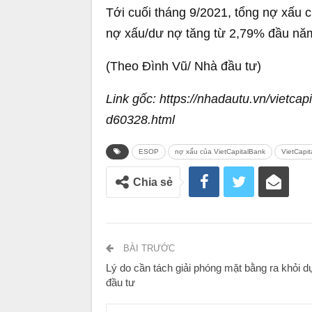
Tới cuối tháng 9/2021, tổng nợ xấu 
nợ xấu/dư nợ tăng từ 2,79% đầu nă
(Theo Đình Vũ/ Nhà đầu tư)
Link gốc: https://nhadautu.vn/vietc
d60328.html
ESOP
nợ xấu của VietCapitalBank
VietCapi
Chia sẻ
BÀI TRƯỚC
Lý do cần tách giải phóng mặt bằng ra khỏi d
đầu tư