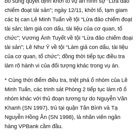
bổ sung quyết định khởi tố vụ án hình sự “Lừa đảo
chiếm đoạt tài sản”; ngày 12/11, khởi tố, tạm giam
các bị can Lê Minh Tuấn về tội “Lừa đảo chiếm đoạt
tài sản; làm giả con dấu, tài liệu của cơ quan, tổ
chức”; Vương Ánh Tuyết về tội “Lừa đảo chiếm đoại
tài sản”; Lê Như Ý về tội “Làm giả con dấu, tài liệu
của cơ quan, tổ chức”; đồng thời tiếp tục điều tra
làm rõ hành vi của đối tượng khác trong vụ án.
* Cùng thời điểm điều tra, triệt phá ổ nhóm của Lê
Minh Tuấn, các trinh sát Phòng 2 tiếp tục làm rõ ổ
nhóm khác với thủ đoạn tương tự do Nguyễn Văn
Khanh (SN 1997), trú tại quận Tân Bình và Tạ
Nguyễn Hồng Ân (SN 1998), là nhân viên ngân
hàng VPBank cầm đầu.