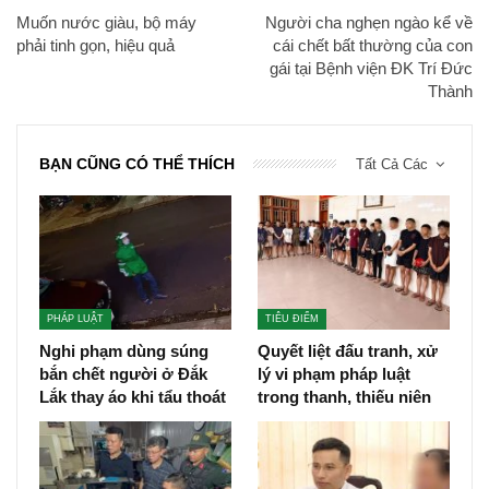
Muốn nước giàu, bộ máy
Người cha nghẹn ngào kể về
phải tinh gọn, hiệu quả
cái chết bất thường của con
gái tại Bệnh viện ĐK Trí Đức
Thành
BẠN CŨNG CÓ THỂ THÍCH
Tất Cả Các
PHÁP LUẬT
TIÊU ĐIỂM
Nghi phạm dùng súng
Quyết liệt đấu tranh, xử
bắn chết người ở Đắk
lý vi phạm pháp luật
Lắk thay áo khi tẩu thoát
trong thanh, thiếu niên