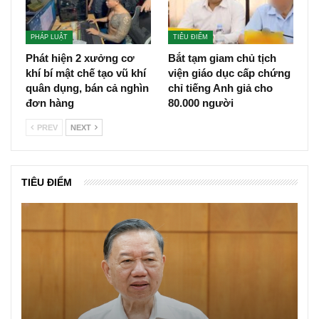
PHÁP LUẬT
TIÊU ĐIỂM
Phát hiện 2 xưởng cơ
Bắt tạm giam chủ tịch
khí bí mật chế tạo vũ khí
viện giáo dục cấp chứng
quân dụng, bán cả nghìn
chỉ tiếng Anh giả cho
đơn hàng
80.000 người
PREV
NEXT
TIÊU ĐIỂM