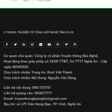
PREV
NEXT
1 của 2.660
® TRANG TIN ĐIỆN TỬ ТỔNG HỢP NGHỆ TĨNH PLUS
Cơ quan chủ quản: Công ty cổ phần Truyền thông Báo Nghệ.
Hoạt động theo giấy phép số 33/GP-TTĐT, Sở TTTT Nghệ An – Cấp
ngày 06/04/2022.
Chịu trách nhiệm Trang tin: Đinh Viết Thành
Chịu trách nhiệm Nội Dung: Nguyễn Văn Dũng
Liên hệ nội dung: 0563 575757
Liên hệ quảng cáo: 0916277777
Email: truyenthongbaonghe@gmail.com
Địa chỉ: số 175 Trần Hưng Đạo, TP. Vinh, Nghệ An