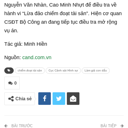
Nguyễn Văn Nhàn, Cao Minh Nhựt để điều tra về
hành vi “Lừa đảo chiếm đoạt tài sản”. Hiện cơ quan
CSĐT Bộ Công an đang tiếp tục điều tra mở rộng
vụ án.
Tác giả: Minh Hiền
Nguồn:
cand.com.vn
chiếm đoạt tài sản
Cục Cảnh sát Hình sự
Làm giả con dấu
0
Chia sẻ
BÀI TRƯỚC
BÀI TIẾP