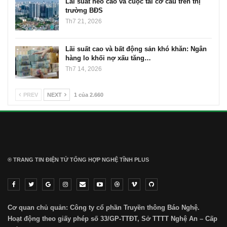
Lãi suất neo cao và cuộc tái cơ cấu trên thị
trường BĐS
Th7 21, 2026
Lãi suất cao và bất động sản khó khăn: Ngân
hàng lo khối nợ xấu tăng…
Th7 14, 2026
PREV
NEXT
1 của 2.660
® TRANG TIN ĐIỆN TỬ ТỔNG HỢP NGHỆ TĨNH PLUS
Cơ quan chủ quản: Công ty cổ phần Truyền thông Báo Nghệ.
Hoạt động theo giấy phép số 33/GP-TTĐT, Sở TTTT Nghệ An – Cấp