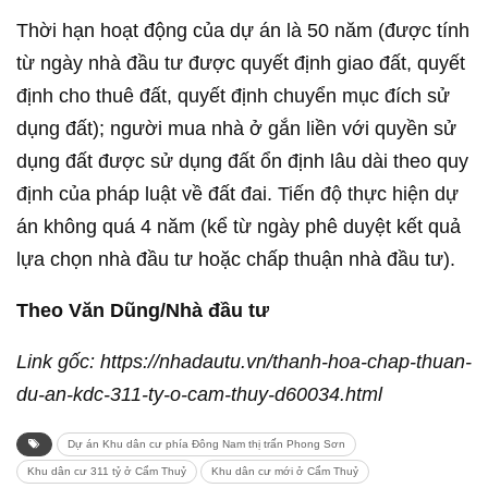
Thời hạn hoạt động của dự án là 50 năm (được tính
từ ngày nhà đầu tư được quyết định giao đất, quyết
định cho thuê đất, quyết định chuyển mục đích sử
dụng đất); người mua nhà ở gắn liền với quyền sử
dụng đất được sử dụng đất ổn định lâu dài theo quy
định của pháp luật về đất đai. Tiến độ thực hiện dự
án không quá 4 năm (kể từ ngày phê duyệt kết quả
lựa chọn nhà đầu tư hoặc chấp thuận nhà đầu tư).
Theo Văn Dũng/Nhà đầu tư
Link gốc: https://nhadautu.vn/thanh-hoa-chap-thuan-
du-an-kdc-311-ty-o-cam-thuy-d60034.html
Dự án Khu dân cư phía Đông Nam thị trấn Phong Sơn
Khu dân cư 311 tỷ ở Cẩm Thuỷ
Khu dân cư mới ở Cẩm Thuỷ