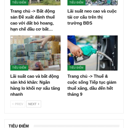
TIÊU ĐIỂM
TIÊU ĐIỂM
Trang chủ -> Bất động
Lãi suất neo cao và cuộc
sản Đề xuất đánh thuế
tái cơ cấu trên thị
cao với đất bỏ hoang,
trường BĐS
hạn chế đầu cơ bất…
TIÊU ĐIỂM
TIÊU ĐIỂM
Lãi suất cao và bất động
Trang chủ -> Thuế &
sản khó khăn: Ngân
cuộc sống Tiếp tục giảm
hàng lo khối nợ xấu tăng
thuế xăng, dầu đến hết
nhanh
tháng 9
PREV
NEXT
TIÊU ĐIỂM