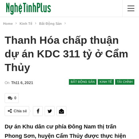
Home
Kinh Tế
Bất Động Sản
Thanh Hóa chấp thuận
dự án KDC 311 tỷ ở Cẩm
Thủy
BẤT ĐỘNG SẢN
KINH TẾ
TÀI CHÍNH
On
Th11 6, 2021
0
Chia sẻ
Dự án Khu dân cư phía Đông Nam thị trấn
Phong Sơn, huyện Cẩm Thủy được thực hiện