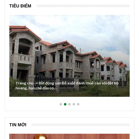
TIÊU ĐIỂM
Lãi suất neo cao và cuộc tái cơ cấu trên thị trường BĐS
TIN MỚI