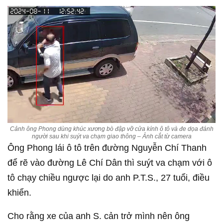
Cảnh ông Phong dùng khúc xương bò đập vỡ cửa kính ô tô và đe dọa đánh
người sau khi suýt va chạm giao thông – Ảnh cắt từ camera
Ông Phong lái ô tô trên đường Nguyễn Chí Thanh
để rẽ vào đường Lê Chí Dân thì suýt va chạm với ô
tô chạy chiều ngược lại do anh P.T.S., 27 tuổi, điều
khiển.
Cho rằng xe của anh S. cản trở mình nên ông