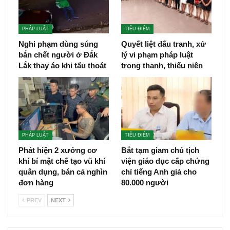
PHÁP LUẬT
TIÊU ĐIỂM
Nghi phạm dùng súng
Quyết liệt đấu tranh, xử
bắn chết người ở Đắk
lý vi phạm pháp luật
Lắk thay áo khi tẩu thoát
trong thanh, thiếu niên
PHÁP LUẬT
TIÊU ĐIỂM
Phát hiện 2 xưởng cơ
Bắt tạm giam chủ tịch
khí bí mật chế tạo vũ khí
viện giáo dục cấp chứng
quân dụng, bán cả nghìn
chỉ tiếng Anh giả cho
đơn hàng
80.000 người
PREV
NEXT