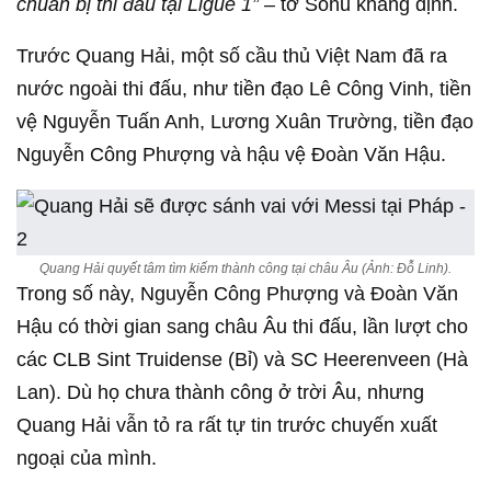
chuẩn bị thi đấu tại Ligue 1”
– tờ Sohu khẳng định.
Trước Quang Hải, một số cầu thủ Việt Nam đã ra
nước ngoài thi đấu, như tiền đạo Lê Công Vinh, tiền
vệ Nguyễn Tuấn Anh, Lương Xuân Trường, tiền đạo
Nguyễn Công Phượng và hậu vệ Đoàn Văn Hậu.
Quang Hải quyết tâm tìm kiếm thành công tại châu Âu (Ảnh: Đỗ Linh).
Trong số này, Nguyễn Công Phượng và Đoàn Văn
Hậu có thời gian sang châu Âu thi đấu, lần lượt cho
các CLB Sint Truidense (Bỉ) và SC Heerenveen (Hà
Lan). Dù họ chưa thành công ở trời Âu, nhưng
Quang Hải vẫn tỏ ra rất tự tin trước chuyến xuất
ngoại của mình.