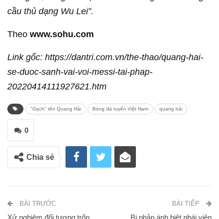
cầu thủ dạng Wu Lei”.
Theo
www.sohu.com
Link gốc: https://dantri.com.vn/the-thao/quang-hai-
se-duoc-sanh-vai-voi-messi-tai-phap-
20220414111927621.htm
"Gạch" tên Quang Hải
Bóng đá tuyển Việt Nam
quang hải
0
Chia sẻ
BÀI TRƯỚC
BÀI TIẾP
Xử nghiêm đối tượng trốn
Bị phản ánh biệt phái viên