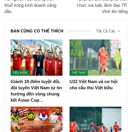
thuế trong kinh doanh xăng
chức sai luật, lãnh đạo TP.
dầu
Vinh lên tiếng
BẠN CŨNG CÓ THỂ THÍCH
Tất Cả Các
TIÊU ĐIỂM
THỂ THAO
Giành 18 điểm tuyệt đối,
U22 Việt Nam và cơ hội
đội tuyển Việt Nam tự tin
cho cầu thủ Việt kiều
hướng đến vòng chung
kết Asian Cup…