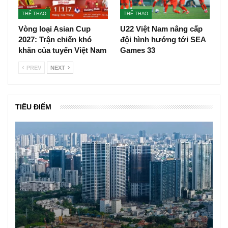
THỂ THAO
THỂ THAO
Vòng loại Asian Cup
U22 Việt Nam nâng cấp
2027: Trận chiến khó
đội hình hướng tới SEA
khăn của tuyển Việt Nam
Games 33
PREV
NEXT
TIÊU ĐIỂM