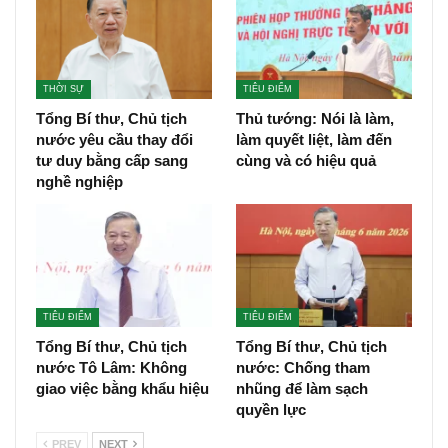
THỜI SỰ
TIÊU ĐIỂM
Tổng Bí thư, Chủ tịch
Thủ tướng: Nói là làm,
nước yêu cầu thay đổi
làm quyết liệt, làm đến
tư duy bằng cấp sang
cùng và có hiệu quả
nghề nghiệp
TIÊU ĐIỂM
TIÊU ĐIỂM
Tổng Bí thư, Chủ tịch
Tổng Bí thư, Chủ tịch
nước Tô Lâm: Không
nước: Chống tham
giao việc bằng khẩu hiệu
nhũng để làm sạch
quyền lực
PREV
NEXT