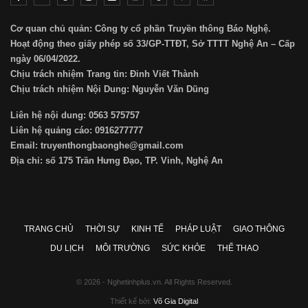
Cơ quan chủ quản: Công ty cổ phần Truyền thông Báo Nghệ.
Hoạt động theo giấy phép số 33/GP-TTĐT, Sở TTTT Nghệ An – Cấp
ngày 06/04/2022.
Chịu trách nhiệm Trang tin: Đinh Viết Thành
Chịu trách nhiệm Nội Dung: Nguyễn Văn Dũng
Liên hệ nội dung: 0563 575757
Liên hệ quảng cáo: 0916277777
Email: truyenthongbaonghe@gmail.com
Địa chỉ: số 175 Trần Hưng Đạo, TP. Vinh, Nghệ An
TRANG CHỦ
THỜI SỰ
KINH TẾ
PHÁP LUẬT
GIAO THÔNG
DU LỊCH
MÔI TRƯỜNG
SỨC KHỎE
THỂ THAO
© 2026 - Nghetinhplus.vn. All Rights Reserved.
Thiết kế bởi:
Võ Gia Digital