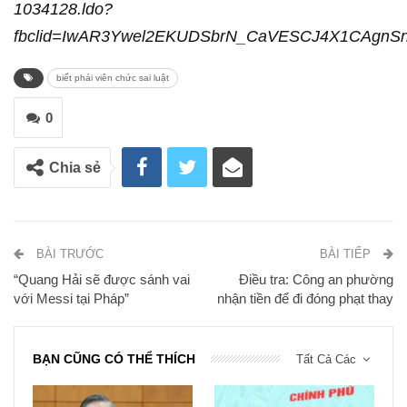
1034128.ldo?
fbclid=IwAR3Ywel2EKUDSbrN_CaVESCJ4X1CAgnSn
biết phái viên chức sai luật
0
Chia sẻ
BÀI TRƯỚC
BÀI TIẾP
“Quang Hải sẽ được sánh vai
Điều tra: Công an phường
với Messi tại Pháp”
nhận tiền để đi đóng phạt thay
BẠN CŨNG CÓ THỂ THÍCH
Tất Cả Các