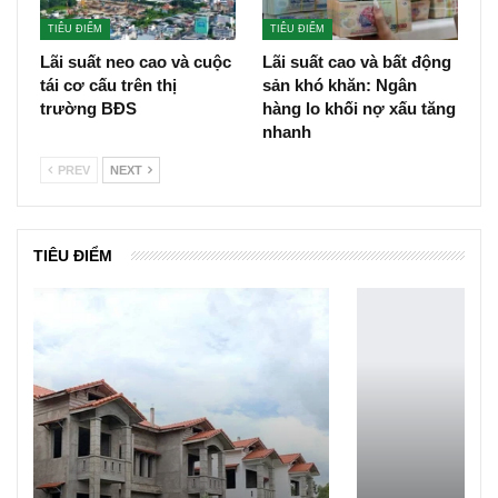
TIÊU ĐIỂM
TIÊU ĐIỂM
Lãi suất neo cao và cuộc
Lãi suất cao và bất động
tái cơ cấu trên thị
sản khó khăn: Ngân
trường BĐS
hàng lo khối nợ xấu tăng
nhanh
PREV
NEXT
TIÊU ĐIỂM