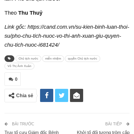
Theo
Thu Thuỷ
Link gốc: https://cand.com.vn/su-kien-binh-luan-thoi-
su/pho-chu-tich-nuoc-vo-thi-anh-xuan-giu-quyen-
chu-tich-nuoc-i681424/
Chủ tịch nước
miễn nhiệm
quyền Chủ tịch nước
Võ Thị Ánh Xuân
0
Chia sẻ
BÀI TRƯỚC
BÀI TIẾP
Truy tố cựu Giám đốc Bệnh
Khởi tố đối tượng trộm cắp