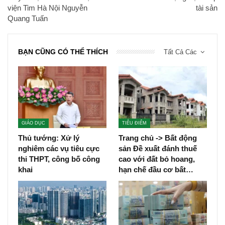
viện Tim Hà Nội Nguyễn
tài sản
Quang Tuấn
BẠN CŨNG CÓ THỂ THÍCH
Tất Cả Các
GIÁO DỤC
TIÊU ĐIỂM
Thủ tướng: Xử lý
Trang chủ -> Bất động
nghiêm các vụ tiêu cực
sản Đề xuất đánh thuế
thi THPT, công bố công
cao với đất bỏ hoang,
khai
hạn chế đầu cơ bất…