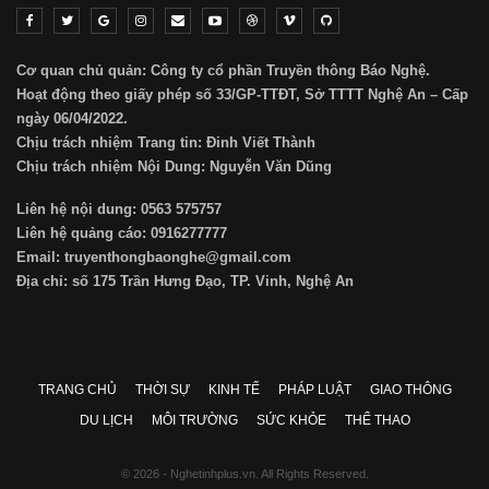
Cơ quan chủ quản: Công ty cổ phần Truyền thông Báo Nghệ.
Hoạt động theo giấy phép số 33/GP-TTĐT, Sở TTTT Nghệ An – Cấp
ngày 06/04/2022.
Chịu trách nhiệm Trang tin: Đinh Viết Thành
Chịu trách nhiệm Nội Dung: Nguyễn Văn Dũng
Liên hệ nội dung: 0563 575757
Liên hệ quảng cáo: 0916277777
Email: truyenthongbaonghe@gmail.com
Địa chỉ: số 175 Trần Hưng Đạo, TP. Vinh, Nghệ An
TRANG CHỦ
THỜI SỰ
KINH TẾ
PHÁP LUẬT
GIAO THÔNG
DU LỊCH
MÔI TRƯỜNG
SỨC KHỎE
THỂ THAO
© 2026 - Nghetinhplus.vn. All Rights Reserved.