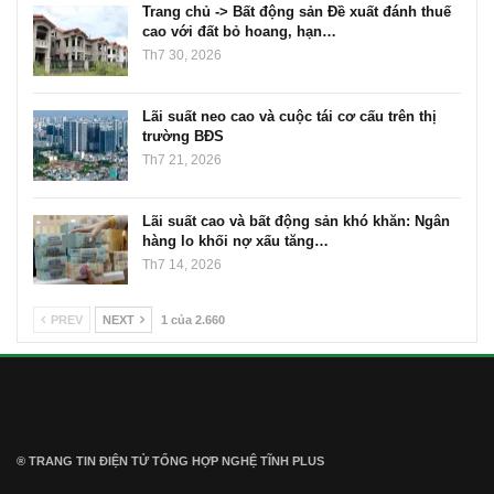
Trang chủ -> Bất động sản Đề xuất đánh thuế
cao với đất bỏ hoang, hạn…
Th7 30, 2026
Lãi suất neo cao và cuộc tái cơ cấu trên thị
trường BĐS
Th7 21, 2026
Lãi suất cao và bất động sản khó khăn: Ngân
hàng lo khối nợ xấu tăng…
Th7 14, 2026
PREV
NEXT
1 của 2.660
® TRANG TIN ĐIỆN TỬ ТỔNG HỢP NGHỆ TĨNH PLUS