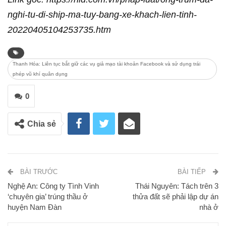
nghi-tu-di-ship-ma-tuy-bang-xe-khach-lien-tinh-
20220405104253735.htm
Thanh Hóa: Liên tục bắt giữ các vụ giả mạo tài khoản Facebook và sử dụng trái
phép vũ khí quân dụng
0
Chia sẻ
BÀI TRƯỚC
BÀI TIẾP
Nghệ An: Công ty Tình Vinh
Thái Nguyên: Tách trên 3
‘chuyên gia’ trúng thầu ở
thửa đất sẽ phải lập dự án
huyện Nam Đàn
nhà ở