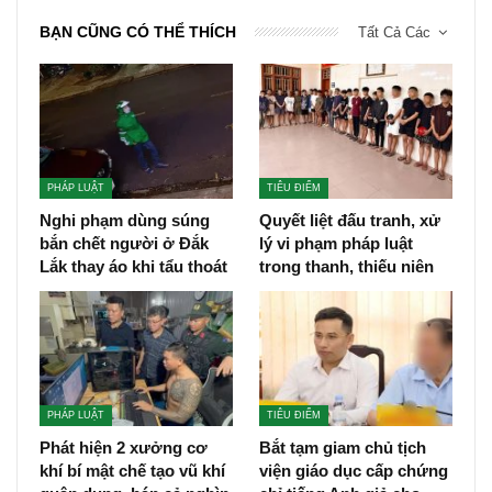
BẠN CŨNG CÓ THỂ THÍCH
Tất Cả Các
PHÁP LUẬT
TIÊU ĐIỂM
Nghi phạm dùng súng
Quyết liệt đấu tranh, xử
bắn chết người ở Đắk
lý vi phạm pháp luật
Lắk thay áo khi tẩu thoát
trong thanh, thiếu niên
PHÁP LUẬT
TIÊU ĐIỂM
Phát hiện 2 xưởng cơ
Bắt tạm giam chủ tịch
khí bí mật chế tạo vũ khí
viện giáo dục cấp chứng