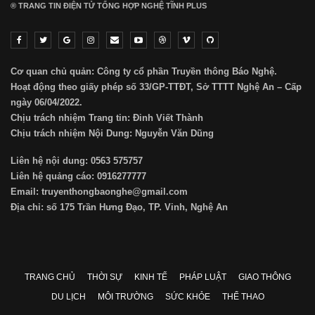
® TRANG TIN ĐIỆN TỬ ТỔNG HỢP NGHỆ TĨNH PLUS
Cơ quan chủ quản: Công ty cổ phần Truyền thông Báo Nghệ.
Hoạt động theo giấy phép số 33/GP-TTĐT, Sở TTTT Nghệ An – Cấp
ngày 06/04/2022.
Chịu trách nhiệm Trang tin: Đinh Viết Thành
Chịu trách nhiệm Nội Dung: Nguyễn Văn Dũng
Liên hệ nội dung: 0563 575757
Liên hệ quảng cáo: 0916277777
Email: truyenthongbaonghe@gmail.com
Địa chỉ: số 175 Trần Hưng Đạo, TP. Vinh, Nghệ An
TRANG CHỦ
THỜI SỰ
KINH TẾ
PHÁP LUẬT
GIAO THÔNG
DU LỊCH
MÔI TRƯỜNG
SỨC KHỎE
THỂ THAO