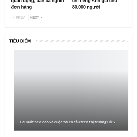
quân dụng, bán cả nghìn
chỉ tiếng Anh giả cho
đơn hàng
80.000 người
PREV
NEXT
TIÊU ĐIỂM
Lãi suất neo cao và cuộc tái cơ cấu trên thị trường BĐS