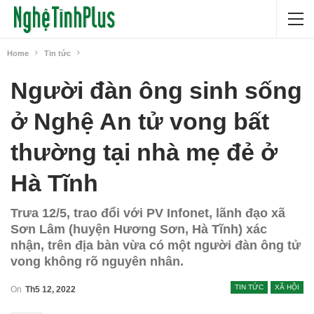
Home
Tin tức
Người đàn ông sinh sống
ở Nghệ An tử vong bất
thường tại nhà mẹ đẻ ở
Hà Tĩnh
Trưa 12/5, trao đổi với PV Infonet, lãnh đạo xã
Sơn Lâm (huyện Hương Sơn, Hà Tĩnh) xác
nhận, trên địa bàn vừa có một người đàn ông tử
vong không rõ nguyên nhân.
TIN TỨC
XÃ HỘI
On
Th5 12, 2022