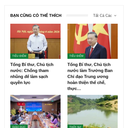
BẠN CŨNG CÓ THỂ THÍCH
Tất Cả Các
TIÊU ĐIỂM
TIÊU ĐIỂM
Tổng Bí thư, Chủ tịch
Tổng Bí thư, Chủ tịch
nước: Chống tham
nước làm Trưởng Ban
nhũng để làm sạch
Chỉ đạo Trung ương
quyền lực
hoàn thiện thể chế,
thực…
GIÁO DỤC
THỜI SỰ