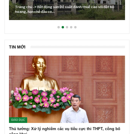
huế cao với đất bỏ
Lãi suất neo cao và cuộc tái cơ cấu trên thị tr
TIN MỚI
GIÁO DỤC
Thủ tướng: Xử lý nghiêm các vụ tiêu cực thi THPT, công bố