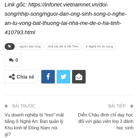
Link gốc: https://infonet.vietnamnet.vn/doi-
song/nhip-song/nguoi-dan-ong-sinh-song-o-nghe-
an-tu-vong-bat-thuong-tai-nha-me-de-o-ha-tinh-
410793.html
người đàn ông
nhà mẹ đẻ ở Hà Tĩnh
ở Nghệ An tử vong
0
Chia sẻ
BÀI TRƯỚC
BÀI TIẾP
Vụ doanh nghiệp bị “treo” mặt
Diễn Châu đình chỉ dạy học
bằng ở Nghệ An: Ban quản lý
đối với giáo viên lớp 3 đánh
Khu kinh tế Đông Nam nói
học sinh
gì?