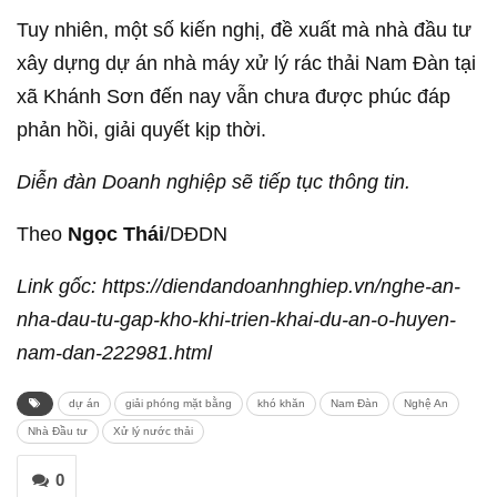
Tuy nhiên, một số kiến nghị, đề xuất mà nhà đầu tư
xây dựng dự án nhà máy xử lý rác thải Nam Đàn tại
xã Khánh Sơn đến nay vẫn chưa được phúc đáp
phản hồi, giải quyết kịp thời.
Diễn đàn Doanh nghiệp sẽ tiếp tục thông tin.
Theo
Ngọc Thái
/DĐDN
Link gốc: https://diendandoanhnghiep.vn/nghe-an-
nha-dau-tu-gap-kho-khi-trien-khai-du-an-o-huyen-
nam-dan-222981.html
dự án
giải phóng mặt bằng
khó khăn
Nam Đàn
Nghệ An
Nhà Đầu tư
Xử lý nước thải
0