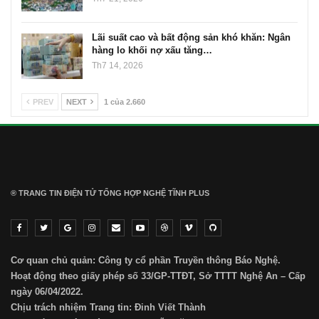
Lãi suất cao và bất động sản khó khăn: Ngân
hàng lo khối nợ xấu tăng…
Th7 14, 2026
PREV
NEXT
1 của 2.660
® TRANG TIN ĐIỆN TỬ ТỔNG HỢP NGHỆ TĨNH PLUS
Cơ quan chủ quản: Công ty cổ phần Truyền thông Báo Nghệ.
Hoạt động theo giấy phép số 33/GP-TTĐT, Sở TTTT Nghệ An – Cấp
ngày 06/04/2022.
Chịu trách nhiệm Trang tin: Đinh Viết Thành