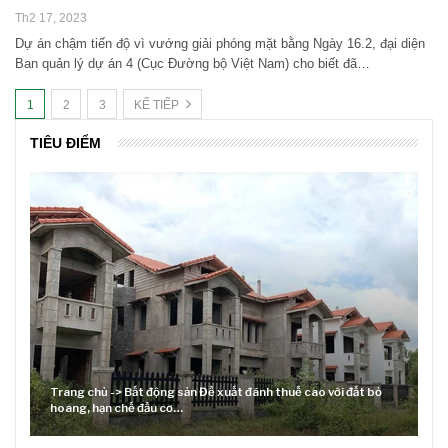
Th2 17, 2023
Dự án chậm tiến độ vì vướng giải phóng mặt bằng Ngày 16.2, đại diện
Ban quản lý dự án 4 (Cục Đường bộ Việt Nam) cho biết đã…
1
2
3
KẾ TIẾP
TIÊU ĐIỂM
bỏ
Lãi suất neo cao và cuộc tái cơ cấu trên thị trường BĐS