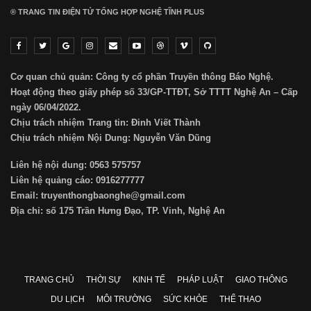
® TRANG TIN ĐIỆN TỬ ТỔNG HỢP NGHỆ TĨNH PLUS
Cơ quan chủ quản: Công ty cổ phần Truyền thông Báo Nghệ.
Hoạt động theo giấy phép số 33/GP-TTĐT, Sở TTTT Nghệ An – Cấp
ngày 06/04/2022.
Chịu trách nhiệm Trang tin: Đinh Viết Thành
Chịu trách nhiệm Nội Dung: Nguyễn Văn Dũng
Liên hệ nội dung: 0563 575757
Liên hệ quảng cáo: 0916277777
Email: truyenthongbaonghe@gmail.com
Địa chỉ: số 175 Trần Hưng Đạo, TP. Vinh, Nghệ An
TRANG CHỦ
THỜI SỰ
KINH TẾ
PHÁP LUẬT
GIAO THÔNG
DU LỊCH
MÔI TRƯỜNG
SỨC KHỎE
THỂ THAO