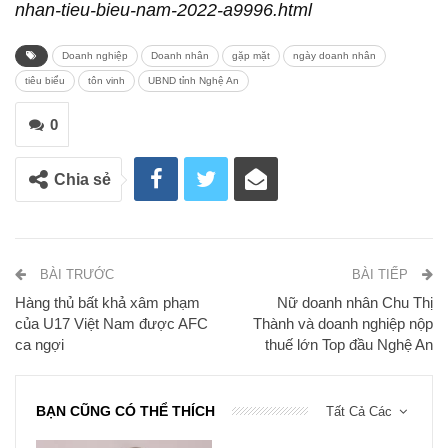
nhan-tieu-bieu-nam-2022-a9996.html
Doanh nghiệp
Doanh nhân
gặp mặt
ngày doanh nhân
tiêu biểu
tôn vinh
UBND tỉnh Nghệ An
0
Chia sẻ
BÀI TRƯỚC
BÀI TIẾP
Hàng thủ bất khả xâm phạm
Nữ doanh nhân Chu Thị
của U17 Việt Nam được AFC
Thành và doanh nghiệp nộp
ca ngợi
thuế lớn Top đầu Nghệ An
BẠN CŨNG CÓ THỂ THÍCH
Tất Cả Các