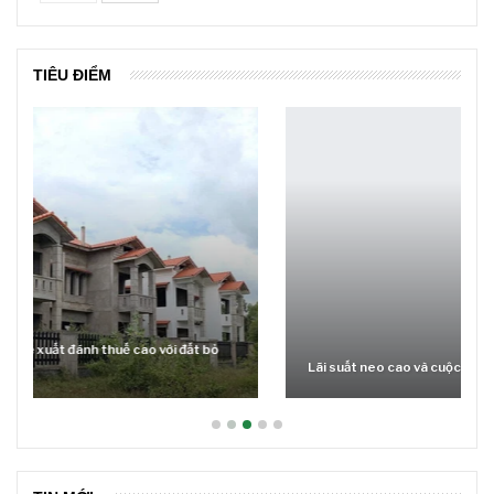
TIÊU ĐIỂM
Lãi suất neo cao và cuộc tái cơ cấu trên thị trường BĐS