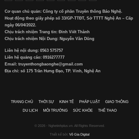
Cơ quan chủ quản: Công ty cổ phần Truyền thông Báo Nghệ.
Hoạt động theo giấy phép số 33/GP-TTĐT, Sở TTTT Nghệ An – Cấp
ngày 06/04/2022.
Chịu trách nhiệm Trang tin: Đinh Viết Thành
Chịu trách nhiệm Nội Dung: Nguyễn Văn Dũng
Liên hệ nội dung: 0563 575757
Liên hệ quảng cáo: 0916277777
Email: truyenthongbaonghe@gmail.com
Địa chỉ: số 175 Trần Hưng Đạo, TP. Vinh, Nghệ An
TRANG CHỦ
THỜI SỰ
KINH TẾ
PHÁP LUẬT
GIAO THÔNG
DU LỊCH
MÔI TRƯỜNG
SỨC KHỎE
THỂ THAO
© 2026 - Nghetinhplus.vn. All Rights Reserved.
Thiết kế bởi:
Võ Gia Digital