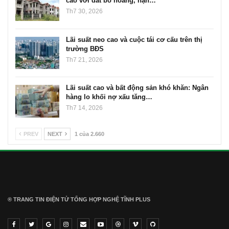
cao với đất bỏ hoang, hạn…
Th7 30, 2026
Lãi suất neo cao và cuộc tái cơ cấu trên thị
trường BĐS
Th7 21, 2026
Lãi suất cao và bất động sản khó khăn: Ngân
hàng lo khối nợ xấu tăng…
Th7 14, 2026
PREV
NEXT
1 của 2.660
® TRANG TIN ĐIỆN TỬ ТỔNG HỢP NGHỆ TĨNH PLUS