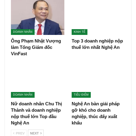
DOANH NHÂN
KINH TẾ
Ông Phạm Nhật Vượng
Top 3 doanh nghiệp nộp
làm Tổng Giám đốc
thuế lớn nhất Nghệ An
VinFast
DOANH NHÂN
TIÊU ĐIỂM
Nữ doanh nhân Chu Thị
Nghệ An bàn giải pháp
Thành và doanh nghiệp
gỡ khó cho doanh
nộp thuế lớn Top đầu
nghiệp, thúc đẩy xuất
Nghệ An
khẩu
PREV
NEXT