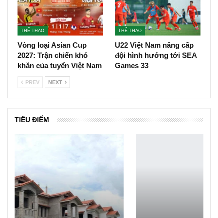
THỂ THAO
THỂ THAO
Vòng loại Asian Cup
U22 Việt Nam nâng cấp
2027: Trận chiến khó
đội hình hướng tới SEA
khăn của tuyển Việt Nam
Games 33
PREV
NEXT
TIÊU ĐIỂM