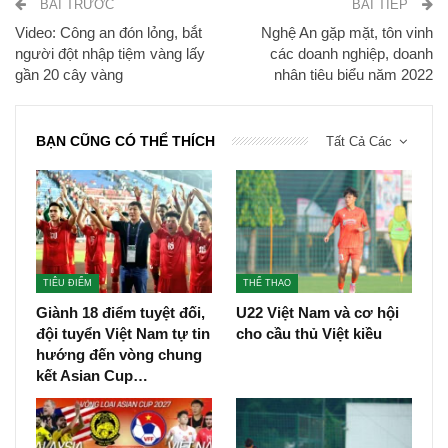
BÀI TRƯỚC
BÀI TIẾP
Video: Công an đón lỏng, bắt
Nghệ An gặp mặt, tôn vinh
người đột nhập tiệm vàng lấy
các doanh nghiệp, doanh
gần 20 cây vàng
nhân tiêu biểu năm 2022
BẠN CŨNG CÓ THỂ THÍCH
Tất Cả Các
TIÊU ĐIỂM
THỂ THAO
Giành 18 điểm tuyệt đối,
U22 Việt Nam và cơ hội
đội tuyển Việt Nam tự tin
cho cầu thủ Việt kiều
hướng đến vòng chung
kết Asian Cup…