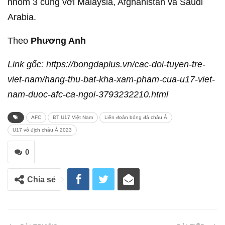
nhóm 3 cùng với Malaysia, Afghanistan và Saudi
Arabia.
Theo
Phương Anh
Link gốc: https://bongdaplus.vn/cac-doi-tuyen-tre-
viet-nam/hang-thu-bat-kha-xam-pham-cua-u17-viet-
nam-duoc-afc-ca-ngoi-3793232210.html
AFC
ĐT U17 Việt Nam
Liên đoàn bóng đá châu Á
U17 vô địch châu Á 2023
0
Chia sẻ