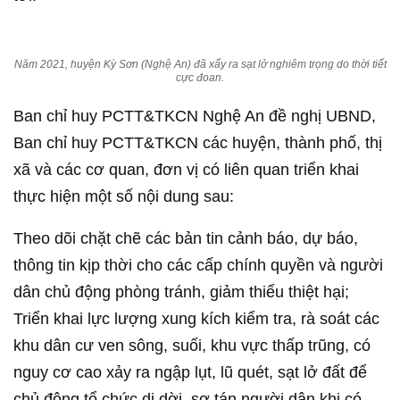
Năm 2021, huyện Kỳ Sơn (Nghệ An) đã xẩy ra sạt lở nghiêm trọng do thời tiết
cực đoan.
Ban chỉ huy PCTT&TKCN Nghệ An đề nghị UBND,
Ban chỉ huy PCTT&TKCN các huyện, thành phố, thị
xã và các cơ quan, đơn vị có liên quan triển khai
thực hiện một số nội dung sau:
Theo dõi chặt chẽ các bản tin cảnh báo, dự báo,
thông tin kịp thời cho các cấp chính quyền và người
dân chủ động phòng tránh, giảm thiểu thiệt hại;
Triển khai lực lượng xung kích kiểm tra, rà soát các
khu dân cư ven sông, suối, khu vực thấp trũng, có
nguy cơ cao xảy ra ngập lụt, lũ quét, sạt lở đất để
chủ động tổ chức di dời, sơ tán người dân khi có