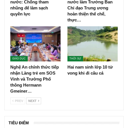
nước: Chống tham
nước làm Trưởng Ban
nhũng để làm sạch
Chỉ đạo Trung ương
quyền lực
hoàn thiện thể chế,
thực…
GIÁO DỤC
THỜI SỰ
Nghệ An chính thức tiếp
Hai nam sinh lớp 10 tử
nhận Làng trẻ em SOS
vong khi đi câu cá
Vinh và Trường Phổ
thông Hermann
Gmeiner…
PREV
NEXT
TIÊU ĐIỂM