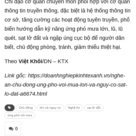
Chỉ đạo cơ quan chuyên môn phối hợp với cơ quan
thông tin truyền thông, đặc biệt là hệ thống thông tin
cơ sở, tăng cường các hoạt động tuyên truyền, phổ
biến hướng dẫn kỹ năng ứng phó mưa lớn, lũ, lũ
quét, sạt lở đất và ngập úng cục bộ để người dân
biết, chủ động phòng, tránh, giảm thiểu thiệt hại.
Theo
Việt Khôi
/DN – KTX
Link gốc: https://doanhnghiepkinhtexanh.vn/nghe-
an-chu-dong-ung-pho-voi-mua-lon-va-nguy-co-sat-
lo-dat-a6674.html
Chủ động
lớn và nguy cơ
Nghệ An
sạt lở đất
ứng phó với mưa
0