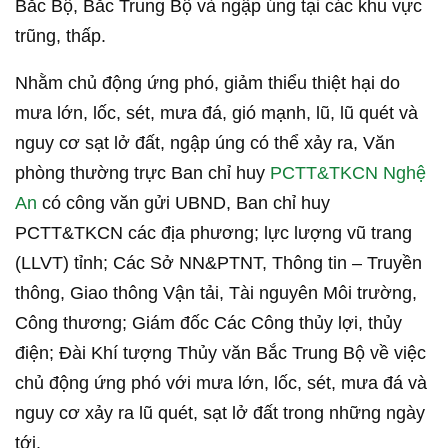
Bắc Bộ, Bắc Trung Bộ và ngập úng tại các khu vực
trũng, thấp.
Nhằm chủ động ứng phó, giảm thiểu thiệt hại do
mưa lớn, lốc, sét, mưa đá, gió mạnh, lũ, lũ quét và
nguy cơ sạt lở đất, ngập úng có thể xảy ra, Văn
phòng thường trực Ban chỉ huy
PCTT&TKCN Nghệ
An
có công văn gửi UBND, Ban chỉ huy
PCTT&TKCN các địa phương; lực lượng vũ trang
(LLVT) tỉnh; Các Sở NN&PTNT, Thông tin – Truyền
thông, Giao thông Vận tải, Tài nguyên Môi trường,
Công thương; Giám đốc Các Công thủy lợi, thủy
điện; Đài Khí tượng Thủy văn Bắc Trung Bộ về việc
chủ động ứng phó với mưa lớn, lốc, sét, mưa đá và
nguy cơ xảy ra lũ quét, sạt lở đất trong những ngày
tới.