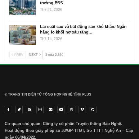
trường BĐS
Th7 21, 2026
Lãi suất cao và bất động sản khó khăn: Ngân
hàng lo khối nợ xấu tăng…
Th7 14, 2026
PREV
NEXT
1 của 2.660
® TRANG TIN ĐIỆN TỬ ТỔNG HỢP NGHỆ TĨNH PLUS
Cơ quan chủ quản: Công ty cổ phần Truyền thông Báo Nghệ.
Hoạt động theo giấy phép số 33/GP-TTĐT, Sở TTTT Nghệ An – Cấp
ngày 06/04/2022.