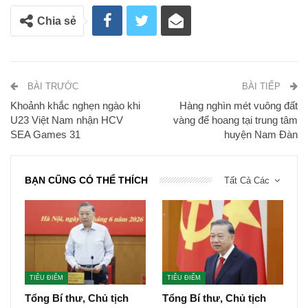
Chia sẻ
BÀI TRƯỚC
BÀI TIẾP
Khoảnh khắc nghẹn ngào khi
Hàng nghìn mét vuông đất
U23 Việt Nam nhận HCV
vàng để hoang tại trung tâm
SEA Games 31
huyện Nam Đàn
BẠN CŨNG CÓ THỂ THÍCH
Tất Cả Các
TIÊU ĐIỂM
TIÊU ĐIỂM
Tổng Bí thư, Chủ tịch
Tổng Bí thư, Chủ tịch