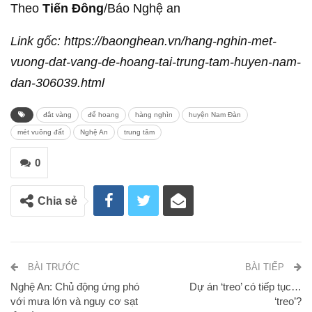
Theo
Tiến Đông
/Báo Nghệ an
Link gốc: https://baonghean.vn/hang-nghin-met-
vuong-dat-vang-de-hoang-tai-trung-tam-huyen-nam-
dan-306039.html
đât vàng
để hoang
hàng nghìn
huyện Nam Đàn
mét vuông đất
Nghệ An
trung tâm
0
Chia sẻ
BÀI TRƯỚC
BÀI TIẾP
Nghệ An: Chủ động ứng phó
Dự án ‘treo’ có tiếp tục…
với mưa lớn và nguy cơ sạt
‘treo’?