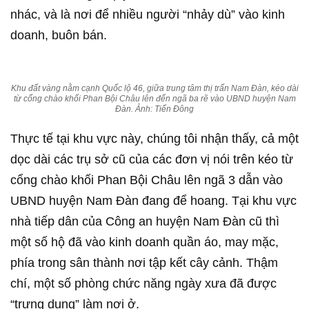
nhác, và là nơi để nhiều người “nhảy dù” vào kinh
doanh, buôn bán.
Khu đất vàng nằm cạnh Quốc lộ 46, giữa trung tâm thị trấn Nam Đàn, kéo dài
từ cổng chào khối Phan Bội Châu lên đến ngã ba rẽ vào UBND huyện Nam
Đàn. Ảnh: Tiến Đông
Thực tế tại khu vực này, chúng tôi nhận thấy, cả một
dọc dài các trụ sở cũ của các đơn vị nói trên kéo từ
cổng chào khối Phan Bội Châu lên ngã 3 dẫn vào
UBND huyện Nam Đàn đang để hoang. Tại khu vực
nhà tiếp dân của Công an huyện Nam Đàn cũ thì
một số hộ đã vào kinh doanh quần áo, may mặc,
phía trong sân thành nơi tập kết cây cảnh. Thậm
chí, một số phòng chức năng ngày xưa đã được
“trưng dụng” làm nơi ở.