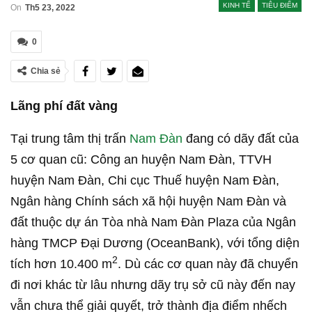
KINH TẾ
TIÊU ĐIỂM
On
Th5 23, 2022
0
Chia sẻ
Lãng phí đất vàng
Tại trung tâm thị trấn
Nam Đàn
đang có dãy đất của
5 cơ quan cũ: Công an huyện Nam Đàn, TTVH
huyện Nam Đàn, Chi cục Thuế huyện Nam Đàn,
Ngân hàng Chính sách xã hội huyện Nam Đàn và
đất thuộc dự án Tòa nhà Nam Đàn Plaza của Ngân
hàng TMCP Đại Dương (OceanBank), với tổng diện
2
tích hơn 10.400 m
. Dù các cơ quan này đã chuyển
đi nơi khác từ lâu nhưng dãy trụ sở cũ này đến nay
vẫn chưa thể giải quyết, trở thành địa điểm nhếch