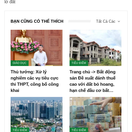
lở đất
BẠN CŨNG CÓ THỂ THÍCH
Tất Cả Các
GIÁO DỤC
TIÊU ĐIỂM
Thủ tướng: Xử lý
Trang chủ -> Bất động
nghiêm các vụ tiêu cực
sản Đề xuất đánh thuế
thi THPT, công bố công
cao với đất bỏ hoang,
khai
hạn chế đầu cơ bất…
TIÊU ĐIỂM
TIÊU ĐIỂM