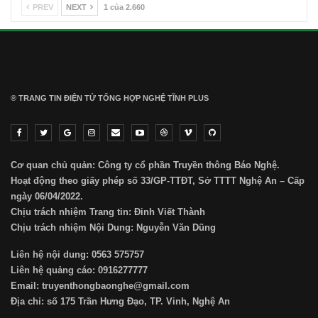
PREV
NEXT
1 của 2.660
® TRANG TIN ĐIỆN TỬ ТỔNG HỢP NGHỆ TĨNH PLUS
Cơ quan chủ quản: Công ty cổ phần Truyền thông Báo Nghệ.
Hoạt động theo giấy phép số 33/GP-TTĐT, Sở TTTT Nghệ An – Cấp
ngày 06/04/2022.
Chịu trách nhiệm Trang tin: Đinh Viết Thành
Chịu trách nhiệm Nội Dung: Nguyễn Văn Dũng
Liên hệ nội dung: 0563 575757
Liên hệ quảng cáo: 0916277777
Email: truyenthongbaonghe@gmail.com
Địa chỉ: số 175 Trần Hưng Đạo, TP. Vinh, Nghệ An