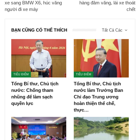
xe sang BMW X6, húc văng
hàng đâm văng, lái xe thoát
người đi xe máy
chết
BẠN CŨNG CÓ THỂ THÍCH
Tất Cả Các
TIÊU ĐIỂM
TIÊU ĐIỂM
Tổng Bí thư, Chủ tịch
Tổng Bí thư, Chủ tịch
nước: Chống tham
nước làm Trưởng Ban
nhũng để làm sạch
Chỉ đạo Trung ương
quyền lực
hoàn thiện thể chế,
thực…