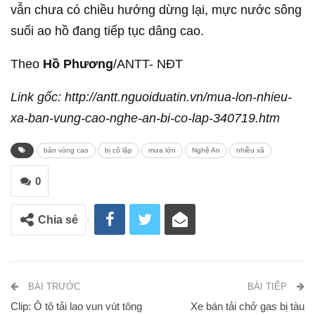
vẫn chưa có chiều hướng dừng lại, mực nước sông
suối ao hồ đang tiếp tục dâng cao.
Theo
Hồ Phương
/ANTT- NĐT
Link gốc: http://antt.nguoiduatin.vn/mua-lon-nhieu-
xa-ban-vung-cao-nghe-an-bi-co-lap-340719.htm
bản vùng cao
bị cô lập
mưa lớn
Nghệ An
nhiều xã
0
Chia sẻ
BÀI TRƯỚC
BÀI TIẾP
Clip: Ô tô tải lao vun vút tông
Xe bán tải chở gas bị tàu