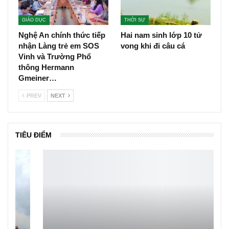
GIÁO DỤC
THỜI SỰ
Nghệ An chính thức tiếp
Hai nam sinh lớp 10 tử
nhận Làng trẻ em SOS
vong khi đi câu cá
Vinh và Trường Phổ
thông Hermann
Gmeiner…
PREV
NEXT
TIÊU ĐIỂM