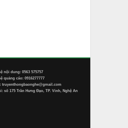
hệ nội dung: 0563 575757
hệ quảng cáo: 0916277777
: truyenthongbaonghe@gmail.com
hỉ: số 175 Trần Hưng Đạo, TP. Vinh, Nghệ An