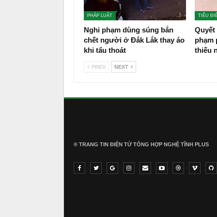
PHÁP LUẬT
TIÊU ĐI
Nghi phạm dùng súng bắn
Quyết 
chết người ở Đắk Lắk thay áo
phạm p
khi tẩu thoát
thiếu 
PREV
NEXT
® TRANG TIN ĐIỆN TỬ ТỔNG HỢP NGHỆ TĨNH PLUS