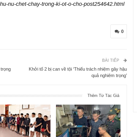
phu-nu-chet-chay-trong-ki-ot-o-cho-post254642.html
0
BÀI TIẾP
 trọng
Khởi tố 2 bị can về tội ‘Thiếu trách nhiệm gây hậu
quả nghiêm trọng’
Thêm Từ Tác Giả