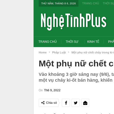
TRANG CHỦ
THỜI S
THỨ NĂM, THÁNG 8 6, 2026
TRANG CHỦ
THỜI SỰ
KINH TẾ
PHÁ
Home
Pháp Luật
Một phụ nữ chết cháy trong ki-
Một phụ nữ chết c
Vào khoảng 3 giờ sáng nay (9/6), 
một vụ cháy ki-ốt bán hàng, khiến
On
Th6 9, 2022
Chia sẻ
Tổng Bí thư, Chủ tịch nư
đổi tư duy bằng cấp san