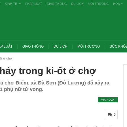
Ự
KINH TẾ
PHÁP LUẬT
GIAO THÔNG
DU LỊCH
MÔI TRƯỜNG
HƠN
P LUẬT
GIAO THÔNG
DU LỊCH
MÔI TRƯỜNG
SỨC KHỎ
ốt ở chợ
háy trong ki-ốt ở chợ
tại chợ Điếm, xã Đà Sơn (Đô Lương) đã xảy ra
 1 phụ nữ tử vong.
PHÁP LUẬT
0
ớc yêu cầu thay
Thủ tướng: Xử lý nghiêm các vụ tiêu cực
g nghề nghiệp
thi THPT, công bố công khai