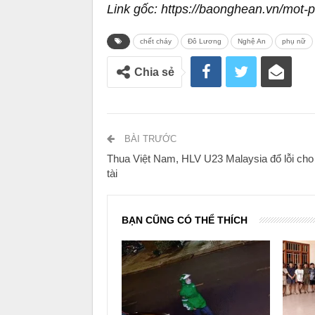
Link gốc: https://baonghean.vn/mot-
chết cháy
Đô Lương
Nghệ An
phụ nữ
Chia sẻ
BÀI TRƯỚC
Thua Việt Nam, HLV U23 Malaysia đổ lỗi cho
tài
BẠN CŨNG CÓ THỂ THÍCH