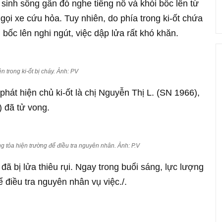
sinh sống gần đó nghe tiếng nổ và khói bốc lên từ
 gọi xe cứu hỏa. Tuy nhiên, do phía trong ki-ốt chứa
bốc lên nghi ngút, việc dập lửa rất khó khăn.
n trong ki-ốt bị cháy. Ảnh: PV
phát hiện chủ ki-ốt là chị Nguyễn Thị L. (SN 1966),
) đã tử vong.
 tỏa hiện trường để điều tra nguyên nhân. Ảnh: P.V
 đã bị lửa thiêu rụi. Ngay trong buổi sáng, lực lượng
 điều tra nguyên nhân vụ việc./.