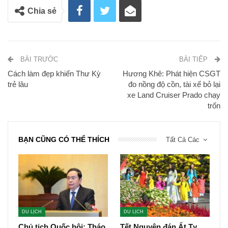
Là khách mời nam duy nhất, Trịnh Thăng Bình
choáng ngợp vì lọt giữa bữa tiệc nhan sắc. Anh hát
loạt ca khúc được khán giả yêu thích như Khác biệt
to lớn, Người ấy, Tâm sự tuổi 30… để hâm nóng
không khí khán phòng.
Theo Hân An/
phapluat.suckhoedoisong
Link gốc: https://phapluat.suckhoedoisong.vn/tin-
moi/giang-my-dien-dam-don-gian-van-tre-dep-noi-
bat-162222504101349762.htm
Cách làm đẹp
Giáng My diện đầm đơn giản vẫn trẻ đẹp
0