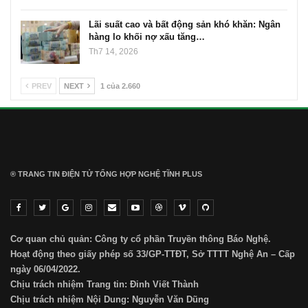
GIÁO DỤC
Thủ tướng: Xử lý nghiêm các vụ tiêu cực thi THPT, công bố
công khai
Đinh Thành
Th8 4, 2026
0
Chỉ đạo của Thủ tướng được nêu trong kết luận phiên họp Chính
phủ thường kỳ tháng 7-2026, diễn ra ngày 3-8. Theo…
Trang chủ -> Bất động sản Đề xuất đánh thuế
cao với đất bỏ hoang, hạn…
Th7 30, 2026
Lãi suất neo cao và cuộc tái cơ cấu trên thị
trường BĐS