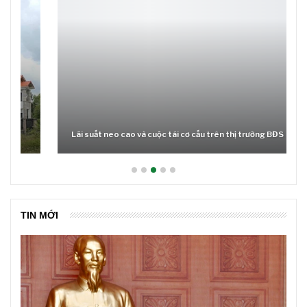
Chủ tịch Quốc hội: Tháo
Tết Nguyên đán Ất Tỵ
gỡ những điểm nghẽn,
2025: Thủ tướng đồng ý
nút thắt về thể chế
nghỉ 9 ngày liên tục
DU LỊCH
DU LỊCH
Tạo sự thống nhất, đồng
Nghệ An bổ sung vốn
thuận cao trong thực
cho nhiều dự án trọng
hiện quyết tâm sắp xếp,
điểm
tổ chức bộ máy
PREV
NEXT
TIÊU ĐIỂM