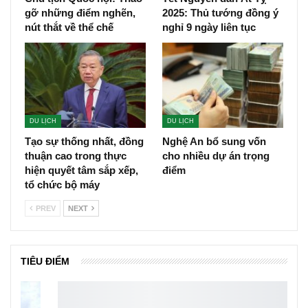
Chia sẻ
BÀI TRƯỚC
BÀI TIẾP
Cách làm đẹp khiến Thư Kỳ
Hương Khê: Phát hiện CSGT
trẻ lâu
đo nồng độ cồn, tài xế bỏ lại
xe Land Cruiser Prado chạy
trốn
BẠN CŨNG CÓ THỂ THÍCH
Tất Cả Các
DU LỊCH
DU LỊCH