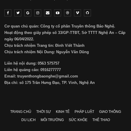
Cơ quan chủ quản: Công ty cổ phần Truyền thông Báo Nghệ.
Hoạt động theo giấy phép số 33/GP-TTĐT, Sở TTTT Nghệ An – Cấp
ngày 06/04/2022.
Chịu trách nhiệm Trang tin: Đinh Viết Thành
Chịu trách nhiệm Nội Dung: Nguyễn Văn Dũng
Liên hệ nội dung: 0563 575757
Liên hệ quảng cáo: 0916277777
Email: truyenthongbaonghe@gmail.com
Địa chỉ: số 175 Trần Hưng Đạo, TP. Vinh, Nghệ An
TRANG CHỦ
THỜI SỰ
KINH TẾ
PHÁP LUẬT
GIAO THÔNG
DU LỊCH
MÔI TRƯỜNG
SỨC KHỎE
THỂ THAO