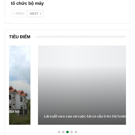
tổ chức bộ máy
PREV
NEXT
TIÊU ĐIỂM
Lãi suất neo cao và cuộc tái cơ cấu trên thị trường BĐS