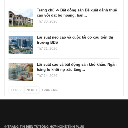
Trang chủ -> Bất động sản Đề xuất đánh thuế
cao với đất bỏ hoang, hạn…
Th7 30, 2026
Lãi suất neo cao và cuộc tái cơ cấu trên thị
trường BĐS
Th7 21, 2026
Lãi suất cao và bất động sản khó khăn: Ngân
hàng lo khối nợ xấu tăng…
Th7 14, 2026
PREV
NEXT
1 của 2.660
® TRANG TIN ĐIỆN TỬ ТỔNG HỢP NGHỆ TĨNH PLUS