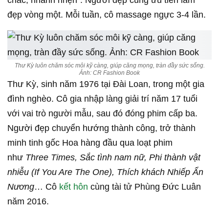
chắc, nhanh nhẹn”. Người đẹp cũng ưu tiên làm
đẹp vòng một. Mỗi tuần, cô massage ngực 3-4 lần.
Thư Kỳ luôn chăm sóc môi kỹ càng, giúp căng mọng, tràn đầy sức sống.
Ảnh:
CR
Fashion Book
Thư Kỳ, sinh năm 1976 tại Đài Loan, trong một gia
đình nghèo. Cô gia nhập làng giải trí năm 17 tuổi
với vai trò người mẫu, sau đó đóng phim cấp ba.
Người đẹp chuyển hướng thành công, trở thành
minh tinh gốc Hoa hàng đầu qua loạt phim
như
Three Times, Sắc tình nam nữ, Phi thành vật
nhiễu (If You Are The One), Thích khách Nhiếp Ẩn
Nương
… Cô
kết hôn
cùng tài tử Phùng Đức Luân
năm 2016.