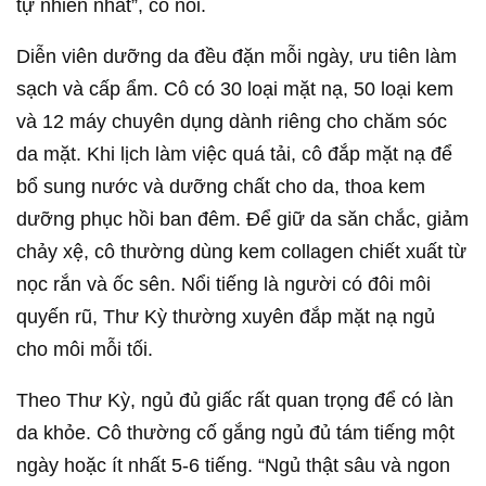
tự nhiên nhất”, cô nói.
Diễn viên dưỡng da đều đặn mỗi ngày, ưu tiên làm
sạch và cấp ẩm. Cô có 30 loại mặt nạ, 50 loại kem
và 12 máy chuyên dụng dành riêng cho chăm sóc
da mặt. Khi lịch làm việc quá tải, cô đắp mặt nạ để
bổ sung nước và dưỡng chất cho da, thoa kem
dưỡng phục hồi ban đêm. Để giữ da săn chắc, giảm
chảy xệ, cô thường dùng kem collagen chiết xuất từ
nọc rắn và ốc sên. Nổi tiếng là người có đôi môi
quyến rũ, Thư Kỳ thường xuyên đắp mặt nạ ngủ
cho môi mỗi tối.
Theo Thư Kỳ, ngủ đủ giấc rất quan trọng để có làn
da khỏe. Cô thường cố gắng ngủ đủ tám tiếng một
ngày hoặc ít nhất 5-6 tiếng. “Ngủ thật sâu và ngon