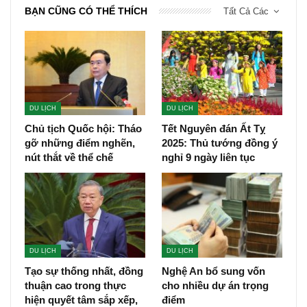
BẠN CŨNG CÓ THỂ THÍCH
Tất Cả Các
DU LỊCH
DU LỊCH
Chủ tịch Quốc hội: Tháo
Tết Nguyên đán Ất Tỵ
gỡ những điểm nghẽn,
2025: Thủ tướng đồng ý
nút thắt về thể chế
nghỉ 9 ngày liên tục
DU LỊCH
DU LỊCH
Tạo sự thống nhất, đồng
Nghệ An bổ sung vốn
thuận cao trong thực
cho nhiều dự án trọng
hiện quyết tâm sắp xếp,
điểm