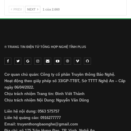
PREV
NEXT
1 của 2.660
® TRANG TIN ĐIỆN TỬ ТỔNG HỢP NGHỆ TĨNH PLUS
Cơ quan chủ quản: Công ty cổ phần Truyền thông Báo Nghệ.
Hoạt động theo giấy phép số 33/GP-TTĐT, Sở TTTT Nghệ An – Cấp
ngày 06/04/2022.
Chịu trách nhiệm Trang tin: Đinh Viết Thành
Chịu trách nhiệm Nội Dung: Nguyễn Văn Dũng
Liên hệ nội dung: 0563 575757
Liên hệ quảng cáo: 0916277777
Email: truyenthongbaonghe@gmail.com
Địa chỉ: số 175 Trần Hưng Đạo, TP. Vinh, Nghệ An