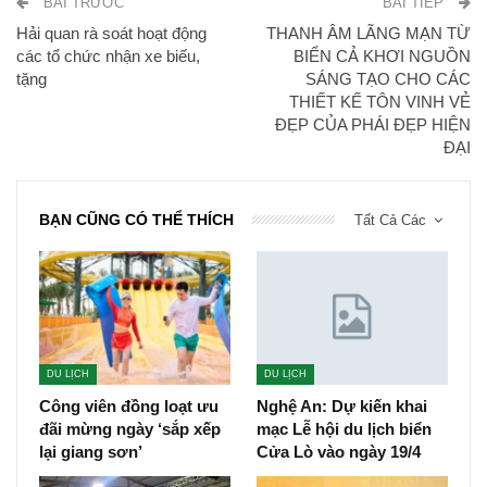
BÀI TRƯỚC
BÀI TIẾP
Hải quan rà soát hoạt động
THANH ÂM LÃNG MẠN TỪ
các tổ chức nhận xe biếu,
BIỂN CẢ KHƠI NGUỒN
tặng
SÁNG TẠO CHO CÁC
THIẾT KẾ TÔN VINH VẺ
ĐẸP CỦA PHÁI ĐẸP HIỆN
ĐẠI
BẠN CŨNG CÓ THỂ THÍCH
Tất Cả Các
DU LỊCH
DU LỊCH
Công viên đồng loạt ưu
Nghệ An: Dự kiến khai
đãi mừng ngày ‘sắp xếp
mạc Lễ hội du lịch biển
lại giang sơn’
Cửa Lò vào ngày 19/4