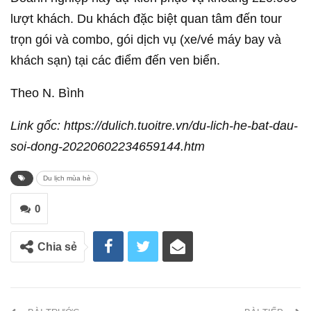
lượt khách. Du khách đặc biệt quan tâm đến tour
trọn gói và combo, gói dịch vụ (xe/vé máy bay và
khách sạn) tại các điểm đến ven biển.
Theo N. Bình
Link gốc: https://dulich.tuoitre.vn/du-lich-he-bat-dau-
soi-dong-20220602234659144.htm
Du lịch mùa hè
0
Chia sẻ