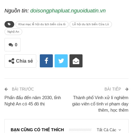
Nguồn tin:
doisongphapluat.nguoiduatin.vn
Khai mạc lễ hội du lịch biển cửa lò
Lễ hội du lịch biển Cửa Lò
Nghệ An
0
Chia sẻ
BÀI TRƯỚC
BÀI TIẾP
Phấn đấu đến năm 2030, tỉnh
Thành phố Vinh xử lí nghiêm
Nghệ An có 45 đô thị
giáo viên cố tình vi phạm dạy
thêm, học thêm
BẠN CŨNG CÓ THỂ THÍCH
Tất Cả Các