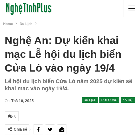
Home
Du Lịch
Nghệ An: Dự kiến khai
mạc Lễ hội du lịch biển
Cửa Lò vào ngày 19/4
Lễ hội du lịch biển Cửa Lò năm 2025 dự kiến sẽ
khai mạc vào ngày 19/4.
DU LỊCH
ĐỜI SỐNG
XÃ HỘI
On
Th3 10, 2025
0
Chia sẻ