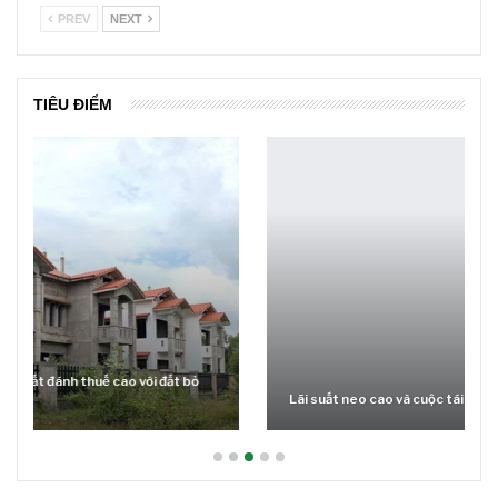
PREV
NEXT
TIÊU ĐIỂM
Lãi suất neo cao và cuộc tái cơ cấu trên thị trường BĐS