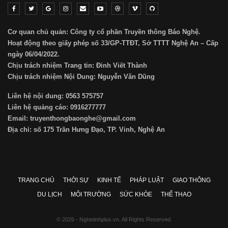
Cơ quan chủ quản: Công ty cổ phần Truyền thông Báo Nghệ.
Hoạt động theo giấy phép số 33/GP-TTĐT, Sở TTTT Nghệ An – Cấp
ngày 06/04/2022.
Chịu trách nhiệm Trang tin: Đinh Viết Thành
Chịu trách nhiệm Nội Dung: Nguyễn Văn Dũng
Liên hệ nội dung: 0563 575757
Liên hệ quảng cáo: 0916277777
Email: truyenthongbaonghe@gmail.com
Địa chỉ: số 175 Trần Hưng Đạo, TP. Vinh, Nghệ An
TRANG CHỦ
THỜI SỰ
KINH TẾ
PHÁP LUẬT
GIAO THÔNG
DU LỊCH
MÔI TRƯỜNG
SỨC KHỎE
THỂ THAO
© 2026 - Nghetinhplus.vn. All Rights Reserved.