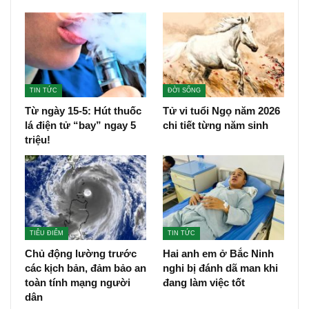
TIN TỨC
ĐỜI SỐNG
Từ ngày 15-5: Hút thuốc
Tử vi tuổi Ngọ năm 2026
lá điện tử “bay” ngay 5
chi tiết từng năm sinh
triệu!
TIÊU ĐIỂM
TIN TỨC
Chủ động lường trước
Hai anh em ở Bắc Ninh
các kịch bản, đảm bảo an
nghi bị đánh dã man khi
toàn tính mạng người
đang làm việc tốt
dân