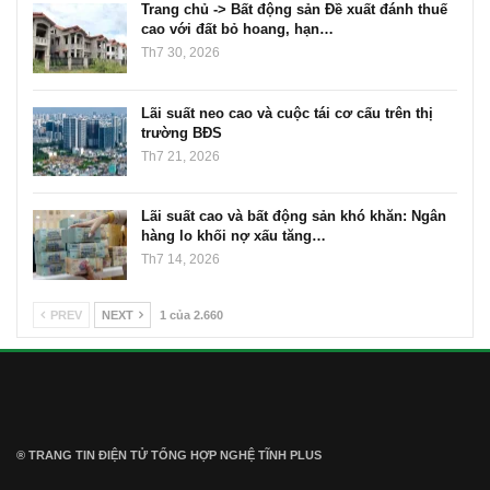
Trang chủ -> Bất động sản Đề xuất đánh thuế
cao với đất bỏ hoang, hạn…
Th7 30, 2026
Lãi suất neo cao và cuộc tái cơ cấu trên thị
trường BĐS
Th7 21, 2026
Lãi suất cao và bất động sản khó khăn: Ngân
hàng lo khối nợ xấu tăng…
Th7 14, 2026
PREV
NEXT
1 của 2.660
® TRANG TIN ĐIỆN TỬ ТỔNG HỢP NGHỆ TĨNH PLUS