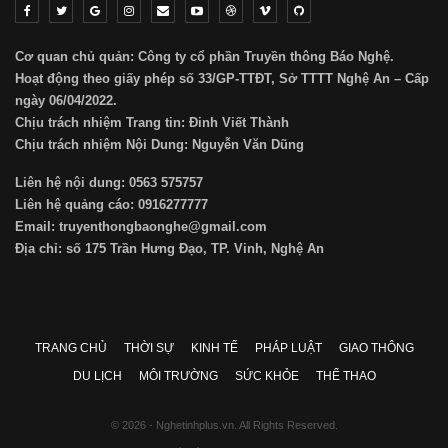
Cơ quan chủ quản: Công ty cổ phần Truyền thông Báo Nghệ.
Hoạt động theo giấy phép số 33/GP-TTĐT, Sở TTTT Nghệ An – Cấp
ngày 06/04/2022.
Chịu trách nhiệm Trang tin: Đinh Viết Thành
Chịu trách nhiệm Nội Dung: Nguyễn Văn Dũng
Liên hệ nội dung: 0563 575757
Liên hệ quảng cáo: 0916277777
Email: truyenthongbaonghe@gmail.com
Địa chỉ: số 175 Trần Hưng Đạo, TP. Vinh, Nghệ An
TRANG CHỦ
THỜI SỰ
KINH TẾ
PHÁP LUẬT
GIAO THÔNG
DU LỊCH
MÔI TRƯỜNG
SỨC KHỎE
THỂ THAO
© 2026 - Nghetinhplus.vn. All Rights Reserved.