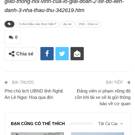
giao-thong-noi-vinh-cua-lo-giai-doan-2-se-do-lien-
danh-3-nha-thau-thu-342619.htm
3 nhà thầu nào thực hiện?
dự án
Vinh - Cửa Lò
0
Chia sẻ
BÀI TRƯỚC
BÀI TIẾP
Phó chủ tịch UBND tỉnh Nghệ
Đảng viên vi phạm nồng độ
An Lê Ngọc Hoa qua đời
cồn khi lái xe sẽ bị gửi thông
báo về cơ quan
BẠN CŨNG CÓ THỂ THÍCH
Tất Cả Các