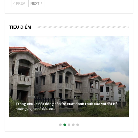
PREV
NEXT
TIÊU ĐIỂM
với đất bỏ
Lãi suất neo cao và cuộc tái cơ cấu trên thị trường BĐS