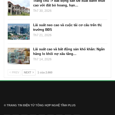
Trang chủ -> Bất động sản Đề xuất đánh thuế
cao với đất bỏ hoang, hạn…
Th7 30, 2026
Lãi suất neo cao và cuộc tái cơ cấu trên thị
trường BĐS
Th7 21, 2026
Lãi suất cao và bất động sản khó khăn: Ngân
hàng lo khối nợ xấu tăng…
Th7 14, 2026
PREV
NEXT
1 của 2.660
® TRANG TIN ĐIỆN TỬ ТỔNG HỢP NGHỆ TĨNH PLUS