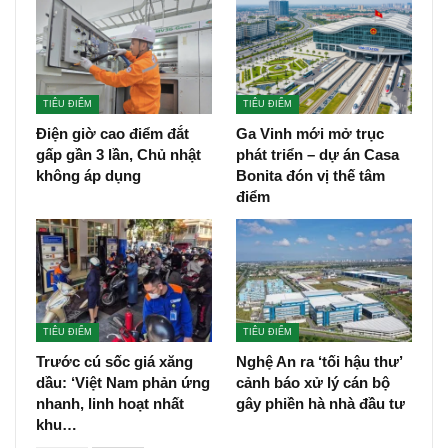
TIÊU ĐIỂM
TIÊU ĐIỂM
Điện giờ cao điểm đắt
Ga Vinh mới mở trục
gấp gần 3 lần, Chủ nhật
phát triển – dự án Casa
không áp dụng
Bonita đón vị thế tâm
điểm
TIÊU ĐIỂM
TIÊU ĐIỂM
Trước cú sốc giá xăng
Nghệ An ra ‘tối hậu thư’
dầu: ‘Việt Nam phản ứng
cảnh báo xử lý cán bộ
nhanh, linh hoạt nhất
gây phiền hà nhà đầu tư
khu…