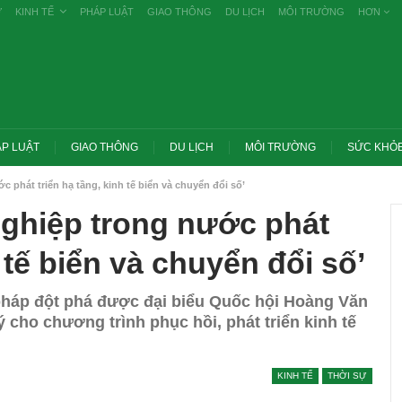
Ự
KINH TẾ
PHÁP LUẬT
GIAO THÔNG
DU LỊCH
MÔI TRƯỜNG
HƠN
P LUẬT
GIAO THÔNG
DU LỊCH
MÔI TRƯỜNG
SỨC KHỎ
 phát triển hạ tầng, kinh tế biển và chuyển đổi số’
nghiệp trong nước phát
h tế biển và chuyển đổi số’
 pháp đột phá được đại biểu Quốc hội Hoàng Văn
cho chương trình phục hồi, phát triển kinh tế
Trang chủ -> Bất động sản Đề xuất đánh
KINH TẾ
THỜI SỰ
 các vụ tiêu cực
thuế cao với đất bỏ hoang, hạn chế đầu
khai
cơ…