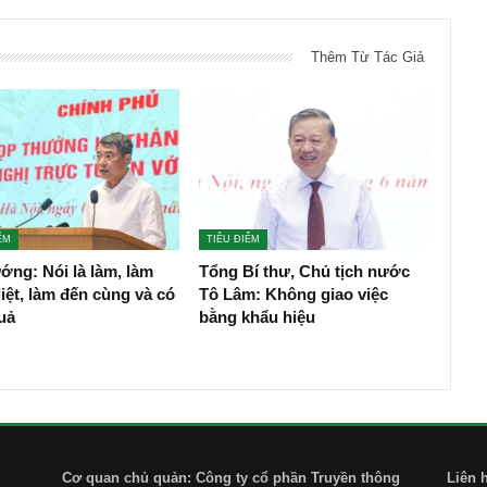
Thêm Từ Tác Giả
ỂM
TIÊU ĐIỂM
ớng: Nói là làm, làm
Tổng Bí thư, Chủ tịch nước
liệt, làm đến cùng và có
Tô Lâm: Không giao việc
uả
bằng khẩu hiệu
Cơ quan chủ quản: Công ty cổ phần Truyền thông
Liên 