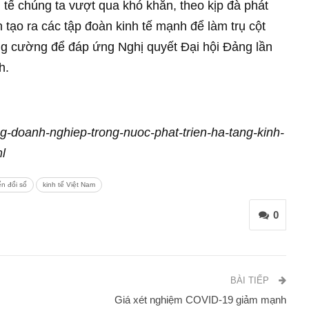
 tế chúng ta vượt qua khó khăn, theo kịp đà phát
òn tạo ra các tập đoàn kinh tế mạnh để làm trụ cột
ng cường để đáp ứng Nghị quyết Đại hội Đảng lần
h.
ng-doanh-nghiep-trong-nuoc-phat-trien-ha-tang-kinh-
l
ển đổi số
kinh tế Việt Nam
0
BÀI TIẾP
Giá xét nghiệm COVID-19 giảm mạnh