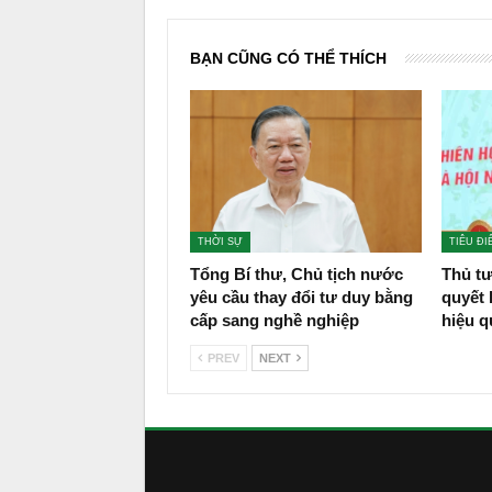
BẠN CŨNG CÓ THỂ THÍCH
THỜI SỰ
TIÊU ĐI
Tổng Bí thư, Chủ tịch nước
Thủ tư
yêu cầu thay đổi tư duy bằng
quyết 
cấp sang nghề nghiệp
hiệu q
PREV
NEXT