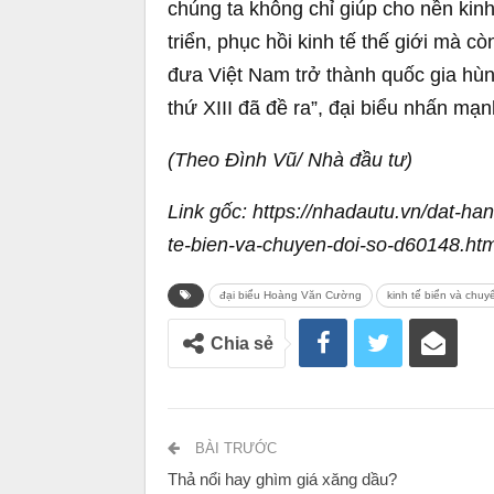
chúng ta không chỉ giúp cho nền kinh
triển, phục hồi kinh tế thế giới mà c
đưa Việt Nam trở thành quốc gia hù
thứ XIII đã đề ra”, đại biểu nhấn mạn
(Theo Đình Vũ/ Nhà đầu tư)
Link gốc: https://nhadautu.vn/dat-ha
te-bien-va-chuyen-doi-so-d60148.htm
đại biểu Hoàng Văn Cường
kinh tế biển và chuy
Chia sẻ
BÀI TRƯỚC
Thả nổi hay ghìm giá xăng dầu?