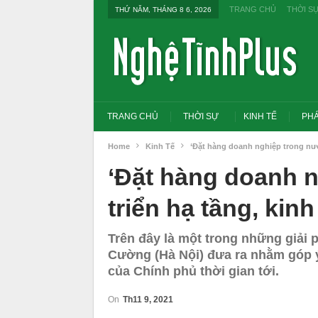
TRANG CHỦ
THỜI S
THỨ NĂM, THÁNG 8 6, 2026
TRANG CHỦ
THỜI SỰ
KINH TẾ
PHÁ
Home
Kinh Tế
‘Đặt hàng doanh nghiệp trong nước
‘Đặt hàng doanh 
triển hạ tầng, kin
Trên đây là một trong những giải
Cường (Hà Nội) đưa ra nhằm góp ý 
của Chính phủ thời gian tới.
On
Th11 9, 2021
Tổng Bí thư, Chủ tịch nước yêu cầu thay
Thủ tướng: Xử lý nghiêm
đổi tư duy bằng cấp sang nghề nghiệp
thi THPT, công bố công 