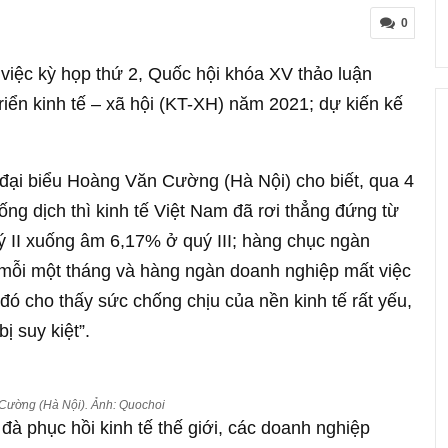
0
 việc kỳ họp thứ 2, Quốc hội khóa XV thảo luận
riển kinh tế – xã hội (KT-XH) năm 2021; dự kiến kế
 đại biểu Hoàng Văn Cường (Hà Nội) cho biết, qua 4
ng dịch thì kinh tế Việt Nam đã rơi thẳng đứng từ
II xuống âm 6,17% ở quý III; hàng chục ngàn
mỗi một tháng và hàng ngàn doanh nghiệp mất việc
đó cho thấy sức chống chịu của nền kinh tế rất yếu,
ị suy kiệt”.
Cường (Hà Nội). Ảnh: Quochoi
 đà phục hồi kinh tế thế giới, các doanh nghiệp