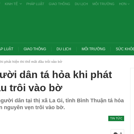
Ự
KINH TẾ
PHÁP LUẬT
GIAO THÔNG
DU LỊCH
MÔI TRƯỜNG
HƠN
P LUẬT
GIAO THÔNG
DU LỊCH
MÔI TRƯỜNG
SỨC KHỎ
i phát hiện thi thể mất đầu trôi vào bờ
ười dân tá hỏa khi phát
ầu trôi vào bờ
gười dân tại thị xã La Gi, tỉnh Bình Thuận tá hỏa
n nguyên vẹn trôi vào bờ.
TIN TỨC
Trang chủ -> Bất động sản Đề xuất đánh
êm các vụ tiêu cực
thuế cao với đất bỏ hoang, hạn chế đầu
g khai
cơ…