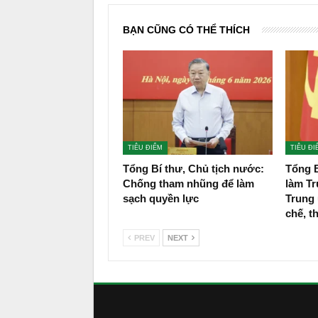
BẠN CŨNG CÓ THỂ THÍCH
TIÊU ĐIỂM
TIÊU ĐI
Tổng Bí thư, Chủ tịch nước:
Tổng B
Chống tham nhũng để làm
làm T
sạch quyền lực
Trung 
chế, 
PREV
NEXT