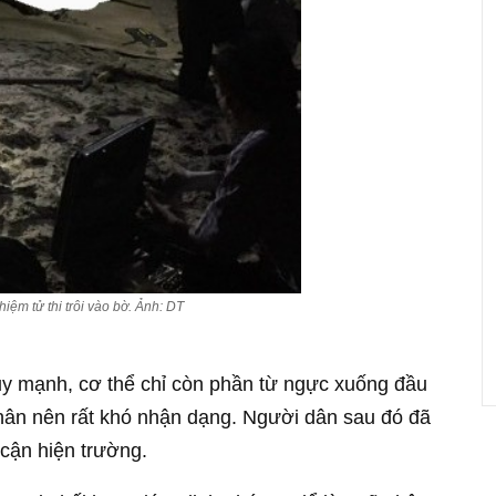
m tử thi trôi vào bờ. Ảnh: DT
hủy mạnh, cơ thể chỉ còn phần từ ngực xuống đầu
chân nên rất khó nhận dạng. Người dân sau đó đã
 cận hiện trường.