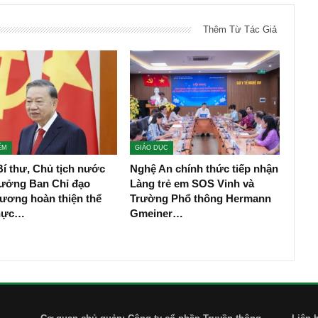
Thêm Từ Tác Giả
ỂM
GIÁO DỤC
í thư, Chủ tịch nước
Nghệ An chính thức tiếp nhận
rưởng Ban Chỉ đạo
Làng trẻ em SOS Vinh và
ương hoàn thiện thể
Trường Phổ thông Hermann
thực…
Gmeiner…