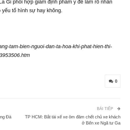
a Gi phối hợp giám định phám y để làm rõ nhân
có yếu tố hình sự hay không.
dang-tam-bien-nguoi-dan-ta-hoa-khi-phat-hien-thi-
03953506.htm
0
BÀI TIẾP
ắng Đà
TP HCM: Bắt tài xế xe ôm đâm chết chủ xe khách
ở Bến xe Ngã tư Ga