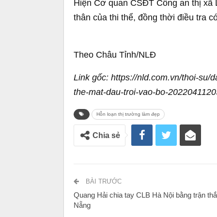
Hiện Cơ quan CSĐT Công an thị xã L
thân của thi thể, đồng thời điều tra 
Theo Châu Tỉnh/NLĐ
Link gốc: https://nld.com.vn/thoi-su/
the-mat-dau-troi-vao-bo-202204112
Hỗn loạn thị trường làm đẹp
Chia sẻ
BÀI TRƯỚC
Quang Hải chia tay CLB Hà Nội bằng trận th
Nẵng