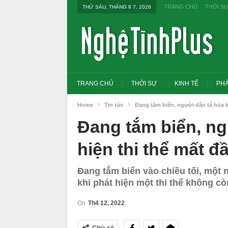
TRANG CHỦ
THỜI S
THỨ SÁU, THÁNG 8 7, 2026
TRANG CHỦ
THỜI SỰ
KINH TẾ
PHÁ
Home
Tin tức
Đang tắm biển, người dân tá hỏa kh
Đang tắm biển, ng
hiện thi thể mất đ
Đang tắm biển vào chiều tối, một n
khi phát hiện một thi thể không cò
On
Th4 12, 2022
Tổng Bí thư, Chủ tịch nước yêu cầu thay
Thủ tướng: Xử lý nghi
đổi tư duy bằng cấp sang nghề nghiệp
thi THPT, công bố côn