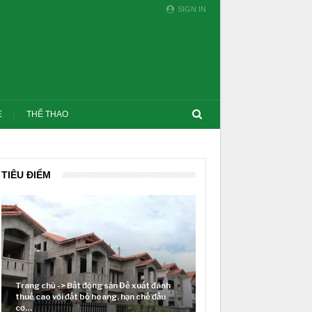
SIGN IN
E
THỂ THAO
TIÊU ĐIỂM
Trang chủ -> Bất động sản Đề xuất đánh
thuế cao với đất bỏ hoang, hạn chế đầu
Lãi suất neo cao và c
cơ…
thị trường BĐS