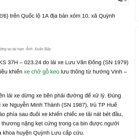
0
/6) trên Quốc lộ 1A địa bàn xóm 10, xã Quỳnh
ường vụ tai nạn. Ảnh: Xuân Bảy
i BKS 37H – 023.24 do lái xe Lưu Văn Đông (SN 1979)
iều khiển
xe chở gỗ keo
lưu thông từ hướng Vinh –
 nên lái xe dừng xe bên phải đường để xử lý. Đúng
ái xe Nguyễn Minh Thành (SN 1987), trú TP Huế
o phía sau đuôi xe khiến chiếc xe tải nát bét đầu,
bị thương nặng kẹt cứng trong ca bin được người
Đa khoa huyện Quỳnh Lưu cấp cứu.