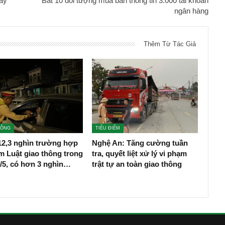
dây
Bắt 10 đối tượng mua bán thông tin 3.000 tài khoản
ngân hàng
Thêm Từ Tác Giả
HÔNG
TIÊU ĐIỂM
12,3 nghìn trường hợp
Nghệ An: Tăng cường tuần
m Luật giao thông trong
tra, quyết liệt xử lý vi phạm
/5, có hơn 3 nghìn…
trật tự an toàn giao thông