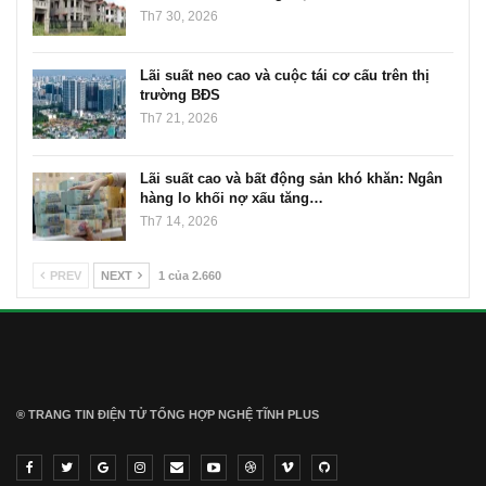
Th7 30, 2026
Lãi suất neo cao và cuộc tái cơ cấu trên thị
trường BĐS
Th7 21, 2026
Lãi suất cao và bất động sản khó khăn: Ngân
hàng lo khối nợ xấu tăng…
Th7 14, 2026
PREV
NEXT
1 của 2.660
® TRANG TIN ĐIỆN TỬ ТỔNG HỢP NGHỆ TĨNH PLUS