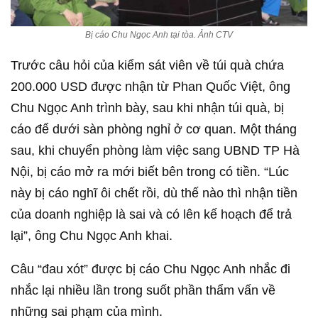
Bị cáo Chu Ngọc Anh tại tòa. Ảnh CTV
Trước câu hỏi của kiểm sát viên về túi quà chứa
200.000 USD được nhận từ Phan Quốc Việt, ông
Chu Ngọc Anh trình bày, sau khi nhận túi quà, bị
cáo để dưới sàn phòng nghỉ ở cơ quan. Một tháng
sau, khi chuyển phòng làm việc sang UBND TP Hà
Nội, bị cáo mở ra mới biết bên trong có tiền. “Lúc
này bị cáo nghĩ ôi chết rồi, dù thế nào thì nhận tiền
của doanh nghiệp là sai và có lên kế hoạch để trả
lại”, ông Chu Ngọc Anh khai.
Câu “đau xót” được bị cáo Chu Ngọc Anh nhắc đi
nhắc lại nhiều lần trong suốt phần thẩm vấn về
những sai phạm của mình.