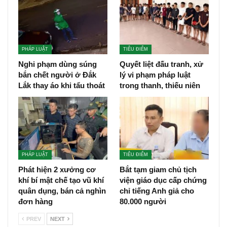
PHÁP LUẬT
TIÊU ĐIỂM
Nghi phạm dùng súng
Quyết liệt đấu tranh, xử
bắn chết người ở Đắk
lý vi phạm pháp luật
Lắk thay áo khi tẩu thoát
trong thanh, thiếu niên
PHÁP LUẬT
TIÊU ĐIỂM
Phát hiện 2 xưởng cơ
Bắt tạm giam chủ tịch
khí bí mật chế tạo vũ khí
viện giáo dục cấp chứng
quân dụng, bán cả nghìn
chỉ tiếng Anh giả cho
đơn hàng
80.000 người
PREV
NEXT