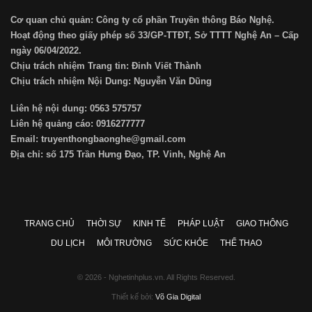
Cơ quan chủ quản: Công ty cổ phần Truyền thông Báo Nghệ.
Hoạt động theo giấy phép số 33/GP-TTĐT, Sở TTTT Nghệ An – Cấp
ngày 06/04/2022.
Chịu trách nhiệm Trang tin: Đinh Viết Thành
Chịu trách nhiệm Nội Dung: Nguyễn Văn Dũng
Liên hệ nội dung: 0563 575757
Liên hệ quảng cáo: 0916277777
Email: truyenthongbaonghe@gmail.com
Địa chỉ: số 175 Trần Hưng Đạo, TP. Vinh, Nghệ An
TRANG CHỦ
THỜI SỰ
KINH TẾ
PHÁP LUẬT
GIAO THÔNG
DU LỊCH
MÔI TRƯỜNG
SỨC KHỎE
THỂ THAO
© 2026 - Nghetinhplus.vn. All Rights Reserved.
Thiết kế bởi:
Võ Gia Digital