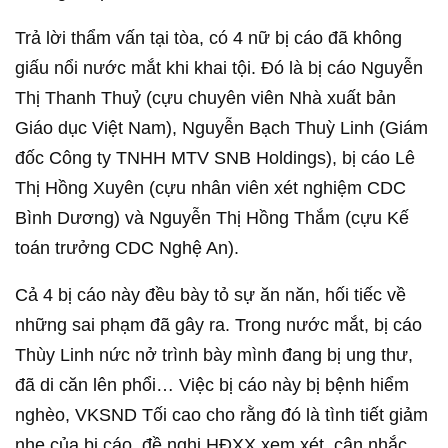
Trả lời thẩm vấn tại tòa, có 4 nữ bị cáo đã không
giấu nổi nước mắt khi khai tội. Đó là bị cáo Nguyễn
Thị Thanh Thuỷ (cựu chuyên viên Nhà xuất bản
Giáo dục Việt Nam), Nguyễn Bạch Thuỳ Linh (Giám
đốc Công ty TNHH MTV SNB Holdings), bị cáo Lê
Thị Hồng Xuyên (cựu nhân viên xét nghiệm CDC
Bình Dương) và Nguyễn Thị Hồng Thắm (cựu Kế
toán trưởng CDC Nghệ An).
Cả 4 bị cáo này đều bày tỏ sự ăn năn, hối tiếc về
những sai phạm đã gây ra. Trong nước mắt, bị cáo
Thùy Linh nức nở trình bày mình đang bị ung thư,
đã di căn lên phổi… Việc bị cáo này bị bệnh hiểm
nghèo, VKSND Tối cao cho rằng đó là tình tiết giảm
nhẹ của bị cáo, đề nghị HĐXX xem xét, cân nhắc