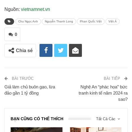
Nguồn:
vietnamnet.vn
Chu Ngọc Anh
Nguyễn Thanh Long
Phan Quốc Việt
Việt Á
0
Chia sẻ
BÀI TRƯỚC
BÀI TIẾP
Giả làm chủ buôn gạo, lừa
Nghệ An “phác họa” bức
đảo gần 1 tỷ đồng
tranh kinh tế năm 2024 ra
sao?
BẠN CŨNG CÓ THỂ THÍCH
Tất Cả Các