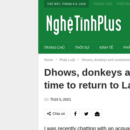
TRANG CHỦ
THỜI SỰ
THỨ BẢY, THÁNG 8 8, 2026
TRANG CHỦ
THỜI SỰ
KINH TẾ
PHÁ
Home
Pháp Luật
Dhows, donkeys and sundowners
Dhows, donkeys a
time to return to
On
Th10 5, 2021
Chia sẻ
Tổng Bí thư, Chủ tịch nước yêu cầu thay
Thủ tướng:
I was recently chatting with an acqua
đổi tư duy bằng cấp sang nghề nghiệp
thi THPT,