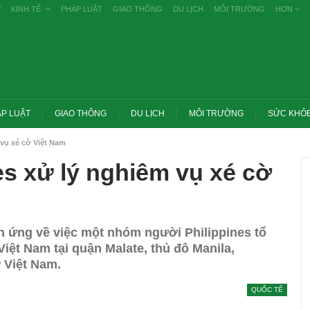
Ự
KINH TẾ
PHÁP LUẬT
GIAO THÔNG
DU LỊCH
MÔI TRƯỜNG
HƠN
P LUẬT
GIAO THÔNG
DU LỊCH
MÔI TRƯỜNG
SỨC KHỎ
 vụ xé cờ Việt Nam
es xử lý nghiêm vụ xé cờ
n ứng về việc một nhóm người Philippines tổ
iệt Nam tại quận Malate, thủ đô Manila,
 Việt Nam.
Trang chủ -> Bất động sản Đề xuất đánh
QUỐC TẾ
lý nghiêm các vụ tiêu cực
thuế cao với đất bỏ hoang, hạn chế đầu
g bố công khai
cơ…