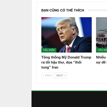
BẠN CŨNG CÓ THỂ THÍCH
TIÊU ĐIỂM
TIÊU ĐI
Tổng thống Mỹ Donald Trump
Nhiều
ra tối hậu thư, dọa “thổi
sự để 
tung” Iran
PREV
NEXT