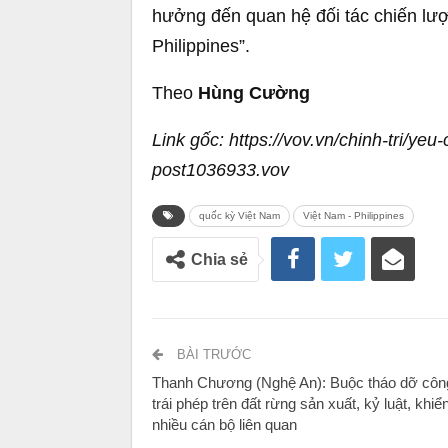
hưởng đến quan hệ đối tác chiến lượ
Philippines”.
Theo
Hùng Cường
Link gốc: https://vov.vn/chinh-tri/ye
post1036933.vov
quốc kỳ Việt Nam
Việt Nam - Philippines
Chia sẻ
BÀI TRƯỚC
Thanh Chương (Nghệ An): Buộc tháo dỡ công
trái phép trên đất rừng sản xuất, kỷ luật, khiể
nhiều cán bộ liên quan