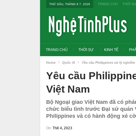
TRANG CHỦ
THỜI S
THỨ SÁU, THÁNG 8 7, 2026
TRANG CHỦ
THỜI SỰ
KINH TẾ
PHÁ
Home
Quốc tế
Yêu cầu Philippines xử lý nghiêm
Yêu cầu Philippin
Việt Nam
Bộ Ngoại giao Việt Nam đã có phả
chức biểu tình trước Đại sứ quán V
Philippines và có hành động xé cờ
On
Th8 4, 2023
Tổng Bí thư, Chủ tịch nước yêu cầu thay
Thủ tướng: Xử 
đổi tư duy bằng cấp sang nghề nghiệp
thi THPT, côn