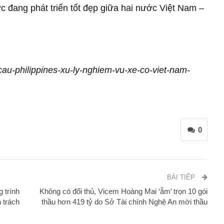
c đang phát triển tốt đẹp giữa hai nước Việt Nam –
u-cau-philippines-xu-ly-nghiem-vu-xe-co-viet-nam-
0
BÀI TIẾP
 trình
Không có đối thủ, Vicem Hoàng Mai ‘ẵm’ trọn 10 gói
n trách
thầu hơn 419 tỷ do Sở Tài chính Nghệ An mời thầu