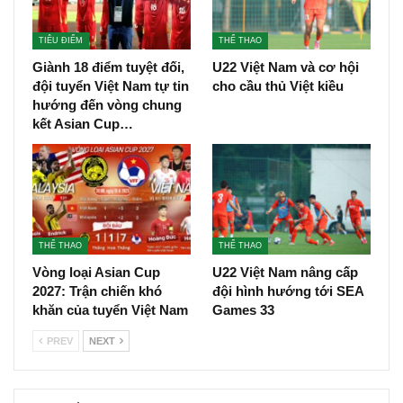
TIÊU ĐIỂM
THỂ THAO
Giành 18 điểm tuyệt đối,
U22 Việt Nam và cơ hội
đội tuyển Việt Nam tự tin
cho cầu thủ Việt kiều
hướng đến vòng chung
kết Asian Cup…
THỂ THAO
THỂ THAO
Vòng loại Asian Cup
U22 Việt Nam nâng cấp
2027: Trận chiến khó
đội hình hướng tới SEA
khăn của tuyển Việt Nam
Games 33
PREV
NEXT