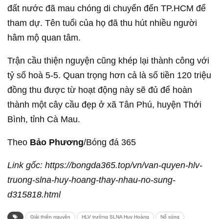
đất nước đã mau chóng di chuyển đến TP.HCM để
tham dự. Tên tuổi của họ đã thu hút nhiều người
hâm mộ quan tâm.
Trận cầu thiện nguyện cũng khép lại thành công với
tỷ số hoà 5-5. Quan trọng hơn cả là số tiền 120 triệu
đồng thu được từ hoạt động này sẽ đủ để hoàn
thành một cây cầu đẹp ở xã Tân Phú, huyện Thới
Bình, tỉnh Cà Mau.
Theo
Bảo Phương
/Bóng đá 365
Link gốc: https://bongda365.top/vn/van-quyen-hlv-
truong-slna-huy-hoang-thay-nhau-no-sung-
d315818.html
Giải thiện nguyện
HLV trưởng SLNA Huy Hoàng
Nổ súng