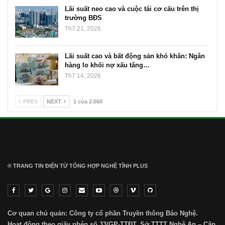
Lãi suất neo cao và cuộc tái cơ cấu trên thị
trường BĐS
Th7 21, 2026
Lãi suất cao và bất động sản khó khăn: Ngân
hàng lo khối nợ xấu tăng…
Th7 14, 2026
PREV
NEXT
1 của 2.660
® TRANG TIN ĐIỆN TỬ ТỔNG HỢP NGHỆ TĨNH PLUS
Cơ quan chủ quản: Công ty cổ phần Truyền thông Báo Nghệ.
Hoạt động theo giấy phép số 33/GP-TTĐT, Sở TTTT Nghệ An – Cấp