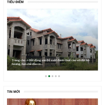
TIÊU ĐIỂM
ế cao với đất bỏ
Lãi suất neo cao và cuộc tái cơ cấu trên thị trườ
TIN MỚI