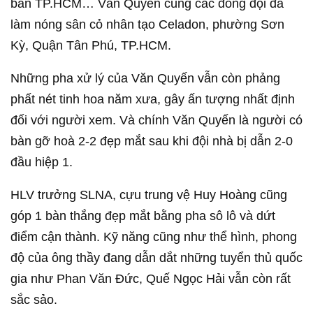
bàn TP.HCM… Văn Quyến cùng các đồng đội đã
làm nóng sân cỏ nhân tạo Celadon, phường Sơn
Kỳ, Quận Tân Phú, TP.HCM.
Những pha xử lý của Văn Quyến vẫn còn phảng
phất nét tinh hoa năm xưa, gây ấn tượng nhất định
đối với người xem. Và chính Văn Quyến là người có
bàn gỡ hoà 2-2 đẹp mắt sau khi đội nhà bị dẫn 2-0
đầu hiệp 1.
HLV trưởng SLNA, cựu trung vệ Huy Hoàng cũng
góp 1 bàn thắng đẹp mắt bằng pha sô lô và dứt
điểm cận thành. Kỹ năng cũng như thể hình, phong
độ của ông thầy đang dẫn dắt những tuyển thủ quốc
gia như Phan Văn Đức, Quế Ngọc Hải vẫn còn rất
sắc sảo.