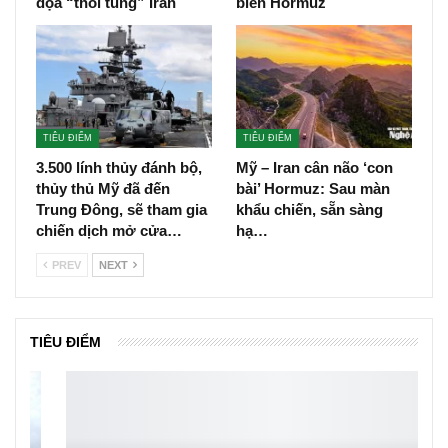
dọa “thổi tung” Iran
biển Hormuz
TIÊU ĐIỂM
TIÊU ĐIỂM
3.500 lính thủy đánh bộ,
Mỹ – Iran cân não ‘con
thủy thủ Mỹ đã đến
bài’ Hormuz: Sau màn
Trung Đông, sẽ tham gia
khẩu chiến, sẵn sàng
chiến dịch mở cửa…
hạ…
PREV
NEXT
TIÊU ĐIỂM