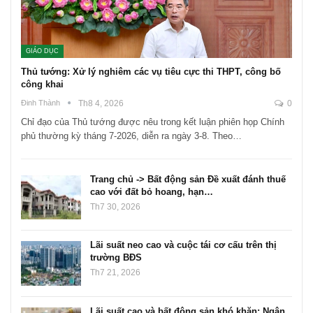
GIÁO DỤC
Thủ tướng: Xử lý nghiêm các vụ tiêu cực thi THPT, công bố
công khai
Đinh Thành
Th8 4, 2026
0
Chỉ đạo của Thủ tướng được nêu trong kết luận phiên họp Chính
phủ thường kỳ tháng 7-2026, diễn ra ngày 3-8. Theo…
Trang chủ -> Bất động sản Đề xuất đánh thuế
cao với đất bỏ hoang, hạn…
Th7 30, 2026
Lãi suất neo cao và cuộc tái cơ cấu trên thị
trường BĐS
Th7 21, 2026
Lãi suất cao và bất động sản khó khăn: Ngân