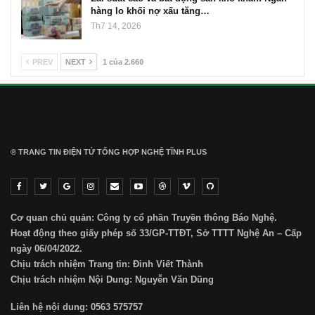
hàng lo khối nợ xấu tăng…
Th7 14, 2026
PREV
NEXT
1 của 2.660
® TRANG TIN ĐIỆN TỬ ТỔNG HỢP NGHỆ TĨNH PLUS
Cơ quan chủ quản: Công ty cổ phần Truyền thông Báo Nghệ.
Hoạt động theo giấy phép số 33/GP-TTĐT, Sở TTTT Nghệ An – Cấp
ngày 06/04/2022.
Chịu trách nhiệm Trang tin: Đinh Viết Thành
Chịu trách nhiệm Nội Dung: Nguyễn Văn Dũng
Liên hệ nội dung: 0563 575757