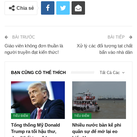
Chia sẻ
BÀI TRƯỚC
BÀI TIẾP
Giáo viên không đơn thuần là
Xử lý các đối tượng tạt chất
người truyền đạt kiến thức!
bẩn vào nhà dân
BẠN CŨNG CÓ THỂ THÍCH
Tất Cả Các
TIÊU ĐIỂM
TIÊU ĐIỂM
Tổng thống Mỹ Donald
Nhiều nước bàn kế phi
Trump ra tối hậu thư,
quân sự để mở lại eo