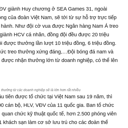
VĐV giành Huy chương ở SEA Games 31, ngoài
 của đoàn Việt Nam, sẽ tới từ sự hỗ trợ trực tiếp
g hành. Như đội cờ vua được Ngân hàng Nam Á treo
 giành HCV cá nhân, đồng đội đều được 20 triệu
được thưởng lần lượt 10 triệu đồng, 6 triệu đồng.
mức treo thưởng xứng đáng,…Đội bóng đá nam và
ẽ được nhận thưởng lớn từ doanh nghiệp, có thể lên
 thưởng từ các doanh nghiệp sẽ là lớn hơn rất nhiều
 tiên được tổ chức tại Việt Nam sau 19 năm, thì
00 cán bộ, HLV, VĐV của 11 quốc gia. Ban tổ chức
n, quan chức kỹ thuật quốc tế, hơn 2.500 phóng viên
31 khách sạn làm cơ sở lưu trú cho các đoàn thể