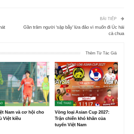
BÀI TIẾP
hát
Gần trăm người ‘sập bẫy’ lừa đảo vì muốn đi Úc hái
cà chua
Thêm Từ Tác Giả
AO
THỂ THAO
ệt Nam và cơ hội cho
Vòng loại Asian Cup 2027:
ủ Việt kiều
Trận chiến khó khăn của
tuyển Việt Nam