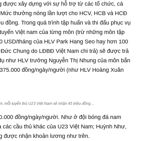
được xây dựng với sự hỗ trợ từ các tổ chức, cá
g. Mức thưởng nóng lần lượt cho HCV, HCB và HCĐ
riệu đồng. Trong quá trình tập huấn và thi đấu phục vụ
tuyển Việt nam của từng môn (trừ những môn tập
000 USD/tháng của HLV Park Hang Seo hay hơn 100
i Đức Chung do LĐBĐ Việt Nam chi trả) sẽ được trả
 dụ như HLV trưởng Nguyễn Thị Nhung của môn bắn
ợc 375.000 đồng/ngày/người (như HLV Hoàng Xuân
 mỗi tuyển thủ U23 Việt Nam sẽ nhận 45 triệu đồng…
0.000 đồng/ngày/người. Như ở đội bóng đá nam
à các cầu thủ khác của U23 Việt Nam; Huỳnh Như,
ng được nhận khoản lương như trên.