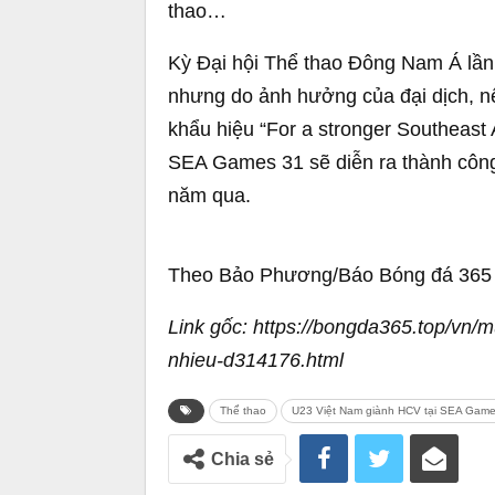
thao…
Kỳ Đại hội Thể thao Đông Nam Á lần
nhưng do ảnh hưởng của đại dịch, n
khẩu hiệu “For a stronger Southeas
SEA Games 31 sẽ diễn ra thành côn
năm qua.
Theo Bảo Phương/Báo Bóng đá 365
Link gốc: https://bongda365.top/vn/
nhieu-d314176.html
Thể thao
U23 Việt Nam giành HCV tại SEA Game
Chia sẻ