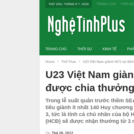
TRANG CHỦ
THỜI S
THỨ SÁU, THÁNG 8 7, 2026
TRANG CHỦ
THỜI SỰ
KINH TẾ
PHÁ
Home
Thể Thao
U23 Việt Nam giành HCV tại SE
U23 Việt Nam già
được chia thưởng
Trong lễ xuất quân trước thềm SE
tiêu giành ít nhất 140 Huy chươn
3, tức là tính cả chủ nhân của 
(HCĐ) sẽ được nhận thưởng từ 3 
Tổng Bí thư, Chủ tịch nước yêu cầu thay
Thủ tướng: Xử lý nghiêm
đổi tư duy bằng cấp sang nghề nghiệp
thi THPT, công bố công 
On
Th4 28, 2022