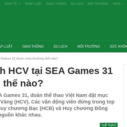
Ự
KINH TẾ
PHÁP LUẬT
GIAO THÔNG
DU LỊCH
MÔI TRƯỜNG
HƠN
P LUẬT
GIAO THÔNG
DU LỊCH
MÔI TRƯỜNG
SỨC KHỎ
A Games 31 được chia thưởng thế nào?
nh HCV tại SEA Games 31
 thế nào?
A Games 31, đoàn thể thao Việt Nam đặt mục
g Vàng (HCV). Các vận động viên đứng trong top
bộ Huy chương Bạc (HCB) và Huy chương Đồng
nguồn khác nhau.
Trang chủ -> Bất động sản Đề xuất đánh
 các vụ tiêu cực
thuế cao với đất bỏ hoang, hạn chế đầu
khai
cơ…
THỂ THAO