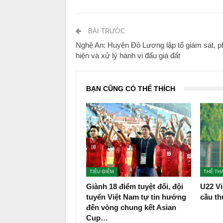
BÀI TRƯỚC
Nghệ An: Huyện Đô Lương lập tổ giám sát, p
hiện và xử lý hành vi đấu giá đất
BẠN CŨNG CÓ THỂ THÍCH
TIÊU ĐIỂM
THỂ TH
Giành 18 điểm tuyệt đối, đội
U22 Vi
tuyển Việt Nam tự tin hướng
cầu th
đến vòng chung kết Asian
Cup…