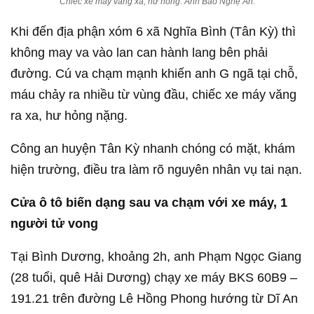
Chiếc xe máy văng xa, hư hỏng. Ảnh Báo Nghệ An.
Khi đến địa phận xóm 6 xã Nghĩa Bình (Tân Kỳ) thì
không may va vào lan can hành lang bên phải
đường. Cú va chạm mạnh khiến anh G ngã tại chỗ,
máu chảy ra nhiều từ vùng đầu, chiếc xe máy văng
ra xa, hư hỏng nặng.
Công an huyện Tân Kỳ nhanh chóng có mặt, khám
hiện trường, điều tra làm rõ nguyên nhân vụ tai nạn.
Cửa ô tô biến dạng sau va chạm với xe máy, 1
người tử vong
Tại Bình Dương, khoảng 2h, anh Phạm Ngọc Giang
(28 tuổi, quê Hải Dương) chạy xe máy BKS 60B9 –
191.21 trên đường Lê Hồng Phong hướng từ Dĩ An