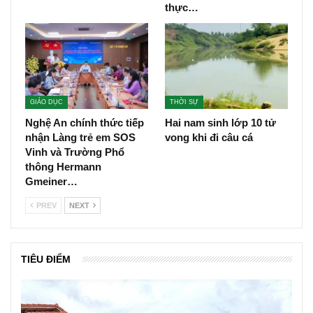
thực…
GIÁO DỤC
THỜI SỰ
Nghệ An chính thức tiếp
Hai nam sinh lớp 10 tử
nhận Làng trẻ em SOS
vong khi đi câu cá
Vinh và Trường Phổ
thông Hermann
Gmeiner…
PREV
NEXT
TIÊU ĐIỂM