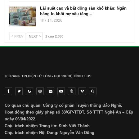
Lãi suất cao và bất động sản khó khăn: Ngân
hàng lo khối nợ xấu tăng…
Th7 14, 2026
PREV
NEXT
1 của 2.660
® TRANG TIN ĐIỆN TỬ ТỔNG HỢP NGHỆ TĨNH PLUS
Cơ quan chủ quản: Công ty cổ phần Truyền thông Báo Nghệ.
Hoạt động theo giấy phép số 33/GP-TTĐT, Sở TTTT Nghệ An – Cấp
ngày 06/04/2022.
Chịu trách nhiệm Trang tin: Đinh Viết Thành
Chịu trách nhiệm Nội Dung: Nguyễn Văn Dũng