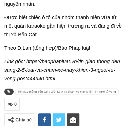
nguyên nhân.
Được biết chiếc ô tô của nhóm thanh niên vừa từ
một quán karaoke gần hiện trường ra và đang đi về
thị xã Bến Cát.
Theo D.Lan (tổng hợp)/Báo Pháp luật
Link gốc: https://baophapluat.vn/tin-giao-thong-den-
sang-2-5-loat-va-cham-xe-may-khien-3-nguoi-tu-
vong-post444940.html
Tin giao thông đến sáng 2/5: Loạt va chạm xe máy khiến 3 người tử vong
0
Chia sẻ