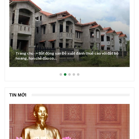
ỏ
Lãi suất neo cao và cuộc tái cơ cấu trên thị trường BĐS
TIN MỚI