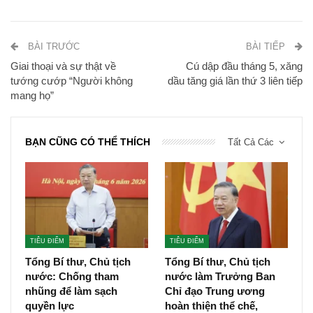
BÀI TRƯỚC
BÀI TIẾP
Giai thoại và sự thật về
Cú dập đầu tháng 5, xăng
tướng cướp “Người không
dầu tăng giá lần thứ 3 liên tiếp
mang họ”
BẠN CŨNG CÓ THỂ THÍCH
Tất Cả Các
TIÊU ĐIỂM
TIÊU ĐIỂM
Tổng Bí thư, Chủ tịch
Tổng Bí thư, Chủ tịch
nước: Chống tham
nước làm Trưởng Ban
nhũng để làm sạch
Chỉ đạo Trung ương
quyền lực
hoàn thiện thể chế,