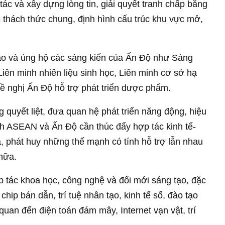
tác và xây dựng lòng tin, giải quyết tranh chấp bằng
 thách thức chung, định hình cấu trúc khu vực mở,
ao và ủng hộ các sáng kiến của Ấn Độ như Sáng
Liên minh nhiên liệu sinh học, Liên minh cơ sở hạ
đề nghị Ấn Độ hỗ trợ phát triển dược phẩm.
quyết liệt, đưa quan hệ phát triển năng động, hiệu
h ASEAN và Ấn Độ cần thúc đẩy hợp tác kinh tế-
á, phát huy những thế mạnh có tính hỗ trợ lẫn nhau
nữa.
 tác khoa học, công nghệ và đổi mới sáng tạo, đặc
 chip bán dẫn, trí tuệ nhân tạo, kinh tế số, đào tạo
quan đến điện toán đám mây, Internet vạn vật, trí