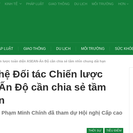
Ự
KINH TẾ
PHÁP LUẬT
GIAO THÔNG
DU LỊCH
MÔI TRƯỜNG
HƠN
P LUẬT
GIAO THÔNG
DU LỊCH
MÔI TRƯỜNG
SỨC KHỎ
n lược toàn diện ASEAN-Ấn Độ cần chia sẻ tầm nhìn chung dài hạn
ệ Đối tác Chiến lược
Ấn Độ cần chia sẻ tầm
n
ủ Phạm Minh Chính đã tham dự Hội nghị Cấp cao
Trang chủ -> Bất động sản Đề xuất đánh
 các vụ tiêu cực
thuế cao với đất bỏ hoang, hạn chế đầu
THỜI SỰ
TIÊU ĐIỂM
khai
cơ…