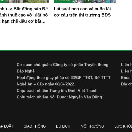
chủ -> Bất động sản Đề
Lãi suất neo cao và cuộc tái
ánh thuế cao với đất bỏ
cơ cấu trên thị trường BĐS
, hạn chế đầu cơ bất…
Cơ quan chủ quản: Công ty cổ phần Truyền thông
Liên 
Báo Nghệ.
Liên 
Hoạt động theo giấy phép số 33/GP-TTĐT, Sở TTTT
Email
Nghệ An – Cấp ngày 06/04/2022.
Địa c
Chịu trách nhiệm Trang tin: Đinh Viết Thành
Chịu trách nhiệm Nội Dung: Nguyễn Văn Dũng
ÁP LUẬT
GIAO THÔNG
DU LỊCH
MÔI TRƯỜNG
SỨC KHỎ