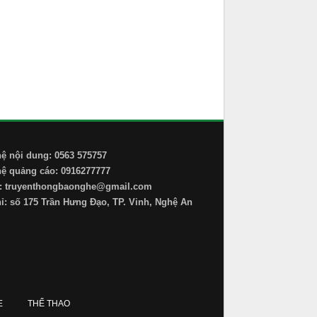
hệ nội dung: 0563 575757
hệ quảng cáo: 0916277777
: truyenthongbaonghe@gmail.com
hỉ: số 175 Trần Hưng Đạo, TP. Vinh, Nghệ An
E
THỂ THAO