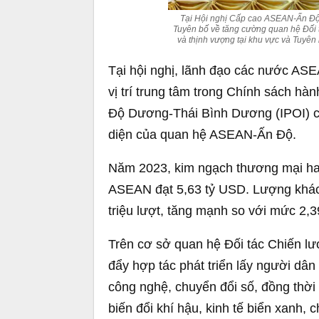
Tại Hội nghị Cấp cao ASEAN-Ấn Độ
Tuyên bố về tăng cường quan hệ Đối 
và thịnh vượng tại khu vực và Tuyên
Tại hội nghị, lãnh đạo các nước AS
vị trí trung tâm trong Chính sách h
Độ Dương-Thái Bình Dương (IPOI) củ
diện của quan hệ ASEAN-Ấn Độ.
Năm 2023, kim ngạch thương mại hai
ASEAN đạt 5,63 tỷ USD. Lượng khác
triệu lượt, tăng mạnh so với mức 2,3
Trên cơ sở quan hệ Đối tác Chiến lư
đẩy hợp tác phát triển lấy người dân
công nghệ, chuyển đổi số, đồng thờ
biến đổi khí hậu, kinh tế biển xanh,