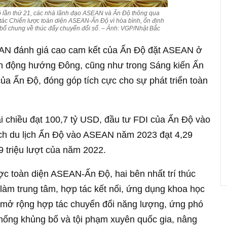
 lần thứ 21, các nhà lãnh đạo ASEAN và Ấn Độ thông qua
tác Chiến lược toàn diện ASEAN-Ấn Độ vì hòa bình, ổn định
 bố chung về thúc đẩy chuyển đổi số. – Ảnh: VGP/Nhật Bắc
EAN đánh giá cao cam kết của Ấn Độ đặt ASEAN ở
ành động hướng Đông, cũng như trong Sáng kiến Ấn
a Ấn Độ, đóng góp tích cực cho sự phát triển toàn
 chiều đạt 100,7 tỷ USD, đầu tư FDI của Ấn Độ vào
h du lịch Ấn Độ vào ASEAN năm 2023 đạt 4,29
9 triệu lượt của năm 2022.
ợc toàn diện ASEAN-Ấn Độ, hai bên nhất trí thúc
 làm trung tâm, hợp tác kết nối, ứng dụng khoa học
i mở rộng hợp tác chuyển đổi năng lượng, ứng phó
 chống khủng bố và tội phạm xuyên quốc gia, nâng