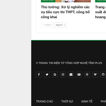
Thủ tướng: Xử lý nghiêm các
Trang 
vụ tiêu cực thi THPT, công bố
xuất đ
công khai
hoang
PREV
NEXT
® TRANG TIN ĐIỆN TỬ ТỔNG HỢP NGHỆ TĨNH PLUS
TRANG CHỦ
THỜI SỰ
KINH TẾ
PH