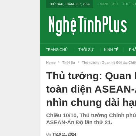
TRANG CHỦ
THỜI S
THỨ SÁU, THÁNG 8 7, 2026
TRANG CHỦ
THỜI SỰ
KINH TẾ
PHÁ
Home
Thời Sự
Thủ tướng: Quan hệ Đối tác Chiế
Thủ tướng: Quan h
toàn diện ASEAN-
nhìn chung dài hạ
Chiều 10/10, Thủ tướng Chính ph
ASEAN-Ấn Độ lần thứ 21.
Tổng Bí thư, Chủ tịch nước yêu cầu thay
Thủ tướng: Xử lý nghiêm
đổi tư duy bằng cấp sang nghề nghiệp
thi THPT, công bố công 
On
Th10 11, 2024