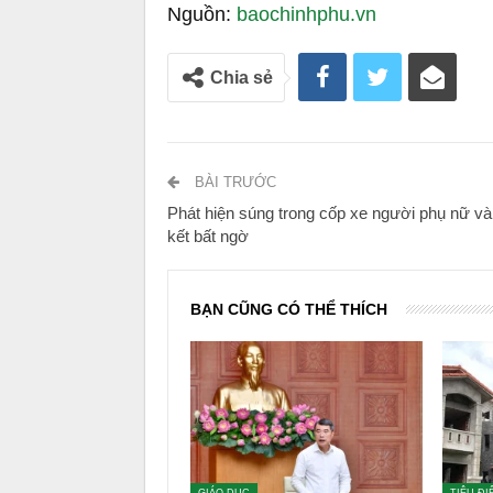
Nguồn:
baochinhphu.vn
Chia sẻ
BÀI TRƯỚC
Phát hiện súng trong cốp xe người phụ nữ và
kết bất ngờ
BẠN CŨNG CÓ THỂ THÍCH
GIÁO DỤC
TIÊU ĐI